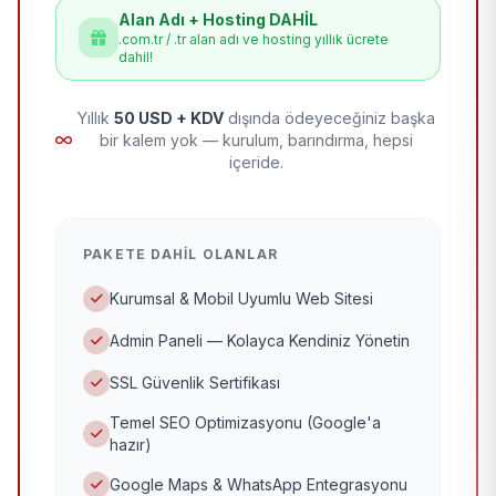
Alan Adı + Hosting DAHİL
.com.tr / .tr alan adı ve hosting yıllık ücrete
dahil!
Yıllık
50 USD + KDV
dışında ödeyeceğiniz başka
bir kalem yok — kurulum, barındırma, hepsi
içeride.
PAKETE DAHIL OLANLAR
Kurumsal & Mobil Uyumlu Web Sitesi
Admin Paneli — Kolayca Kendiniz Yönetin
SSL Güvenlik Sertifikası
Temel SEO Optimizasyonu (Google'a
hazır)
Google Maps & WhatsApp Entegrasyonu