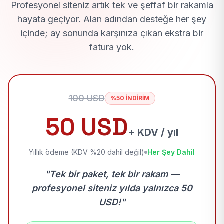
Profesyonel siteniz artık tek ve şeffaf bir rakamla
hayata geçiyor. Alan adından desteğe her şey
içinde; ay sonunda karşınıza çıkan ekstra bir
fatura yok.
100 USD
%50 İNDİRİM
50 USD
+ KDV / yıl
Yıllık ödeme (KDV %20 dahil değil)
Her Şey Dahil
"Tek bir paket, tek bir rakam —
profesyonel siteniz yılda yalnızca 50
USD!"