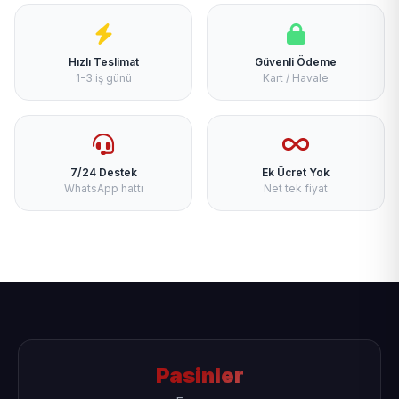
Hızlı Teslimat
Güvenli Ödeme
1-3 iş günü
Kart / Havale
7/24 Destek
Ek Ücret Yok
WhatsApp hattı
Net tek fiyat
Pasinler