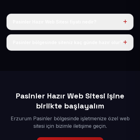
Pasinler Hazır Web Sitesi fiyatı nedir?
Tek fiyat uygulanır: yıllık 50 USD + KDV. Bu bedele alan
adı, hosting, SSL ve temel SEO da dahildir.
Pasinler bölgesinde siteniz kaç günde hazır olur?
İçerikleriniz elimize geçtikten sonra siteniz 1-3 iş günü
içerisinde yayına alınır.
Pasinler Hazır Web Sitesi işine
birlikte başlayalım
Erzurum Pasinler bölgesinde işletmenize özel web
sitesi için bizimle iletişime geçin.