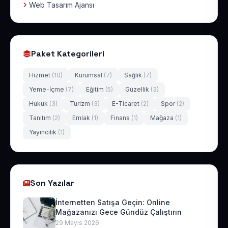
Web Tasarım Ajansı
Paket Kategorileri
Hizmet
(10)
Kurumsal
(7)
Sağlık
(7)
Yeme-İçme
(7)
Eğitim
(5)
Güzellik
(3)
Hukuk
(3)
Turizm
(3)
E-Ticaret
(2)
Spor
(2)
Tanıtım
(2)
Emlak
(1)
Finans
(1)
Mağaza
(1)
Yayıncılık
(1)
Son Yazılar
İnternetten Satışa Geçin: Online
Mağazanızı Gece Gündüz Çalıştırın
29 Mayıs 2026