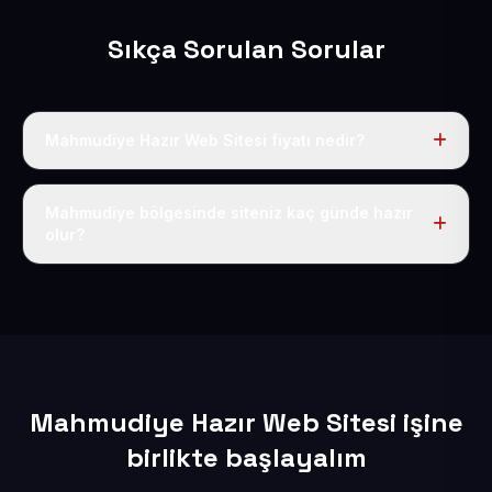
Sıkça Sorulan Sorular
Mahmudiye Hazır Web Sitesi fiyatı nedir?
Tek fiyat uygulanır: yıllık 50 USD + KDV. Bu bedele alan
adı, hosting, SSL ve temel SEO da dahildir.
Mahmudiye bölgesinde siteniz kaç günde hazır
olur?
İçerikleriniz elimize geçtikten sonra siteniz 1-3 iş günü
içerisinde yayına alınır.
Mahmudiye Hazır Web Sitesi işine
birlikte başlayalım