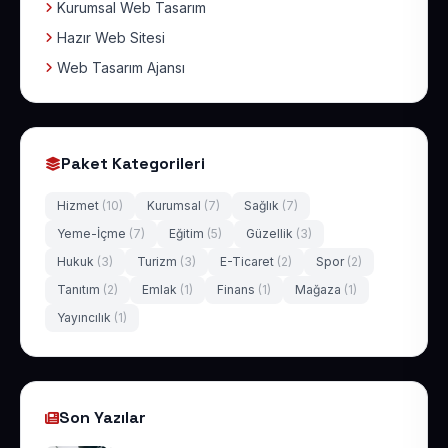
Kurumsal Web Tasarım
Hazır Web Sitesi
Web Tasarım Ajansı
Paket Kategorileri
Hizmet
(10)
Kurumsal
(7)
Sağlık
(7)
Yeme-İçme
(7)
Eğitim
(5)
Güzellik
(3)
Hukuk
(3)
Turizm
(3)
E-Ticaret
(2)
Spor
(2)
Tanıtım
(2)
Emlak
(1)
Finans
(1)
Mağaza
(1)
Yayıncılık
(1)
Son Yazılar