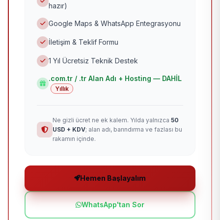
hazır)
Google Maps & WhatsApp Entegrasyonu
İletişim & Teklif Formu
1 Yıl Ücretsiz Teknik Destek
.com.tr / .tr Alan Adı + Hosting — DAHİL
Yıllık
Ne gizli ücret ne ek kalem. Yılda yalnızca
50
USD + KDV
; alan adı, barındırma ve fazlası bu
rakamın içinde.
Hemen Başlayalım
WhatsApp'tan Sor