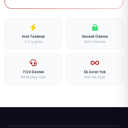
Hızlı Teslimat
Güvenli Ödeme
1-3 iş günü
Kart / Havale
7/24 Destek
Ek Ücret Yok
WhatsApp hattı
Net tek fiyat