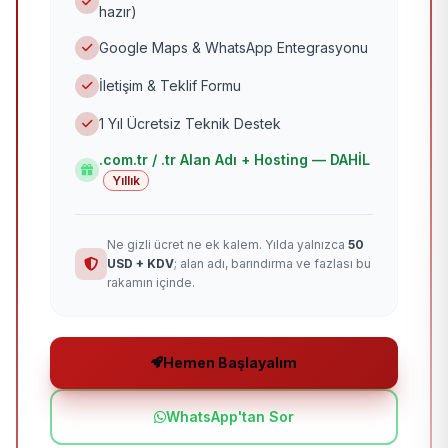
hazır)
Google Maps & WhatsApp Entegrasyonu
İletişim & Teklif Formu
1 Yıl Ücretsiz Teknik Destek
.com.tr / .tr Alan Adı + Hosting — DAHİL
Yıllık
Ne gizli ücret ne ek kalem. Yılda yalnızca
50
USD + KDV
; alan adı, barındırma ve fazlası bu
rakamın içinde.
Hemen Başlayalım
WhatsApp'tan Sor