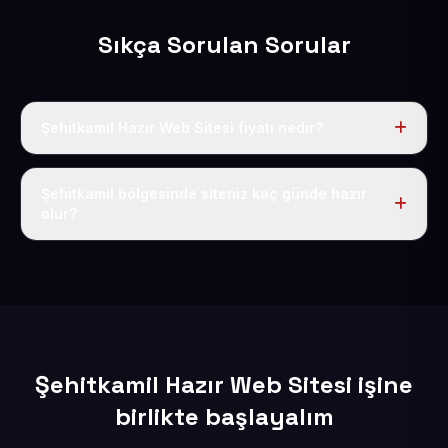
Sıkça Sorulan Sorular
Şehitkamil Hazır Web Sitesi fiyatı nedir?
Tek fiyat uygulanır: yıllık 50 USD + KDV. Bu bedele alan
adı, hosting, SSL ve temel SEO da dahildir.
Şehitkamil bölgesinde siteniz kaç günde hazır
olur?
İçerikleriniz elimize geçtikten sonra siteniz 1-3 iş günü
içerisinde yayına alınır.
Şehitkamil Hazır Web Sitesi işine
birlikte başlayalım