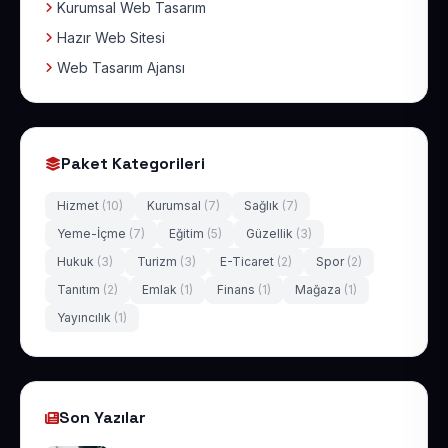
Kurumsal Web Tasarım
Hazır Web Sitesi
Web Tasarım Ajansı
Paket Kategorileri
Hizmet
(10)
Kurumsal
(7)
Sağlık
(7)
Yeme-İçme
(7)
Eğitim
(5)
Güzellik
(3)
Hukuk
(3)
Turizm
(3)
E-Ticaret
(2)
Spor
(2)
Tanıtım
(2)
Emlak
(1)
Finans
(1)
Mağaza
(1)
Yayıncılık
(1)
Son Yazılar