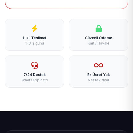
Hızlı Teslimat
Güvenli Ödeme
1-3 iş günü
Kart / Havale
7/24 Destek
Ek Ücret Yok
WhatsApp hattı
Net tek fiyat