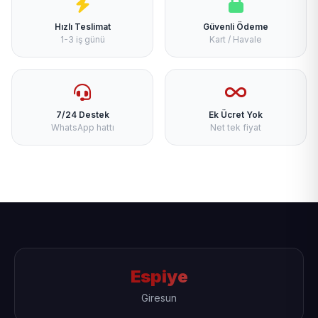
Hızlı Teslimat
Güvenli Ödeme
1-3 iş günü
Kart / Havale
7/24 Destek
Ek Ücret Yok
WhatsApp hattı
Net tek fiyat
Espiye
Giresun