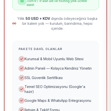
.com.tr / .tr alan adı ve hosting yıllık ücrete
dahil!
Yıllık
50 USD + KDV
dışında ödeyeceğiniz başka
bir kalem yok — kurulum, barındırma, hepsi
içeride.
PAKETE DAHIL OLANLAR
Kurumsal & Mobil Uyumlu Web Sitesi
Admin Paneli — Kolayca Kendiniz Yönetin
SSL Güvenlik Sertifikası
Temel SEO Optimizasyonu (Google'a
hazır)
Google Maps & WhatsApp Entegrasyonu
İletişim & Teklif Formu