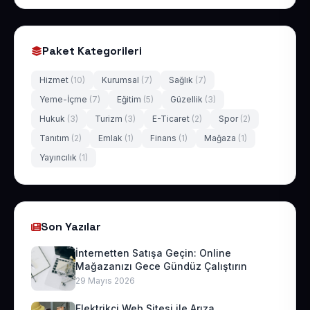
Paket Kategorileri
Hizmet
(10)
Kurumsal
(7)
Sağlık
(7)
Yeme-İçme
(7)
Eğitim
(5)
Güzellik
(3)
Hukuk
(3)
Turizm
(3)
E-Ticaret
(2)
Spor
(2)
Tanıtım
(2)
Emlak
(1)
Finans
(1)
Mağaza
(1)
Yayıncılık
(1)
Son Yazılar
İnternetten Satışa Geçin: Online
Mağazanızı Gece Gündüz Çalıştırın
29 Mayıs 2026
Elektrikçi Web Sitesi ile Arıza