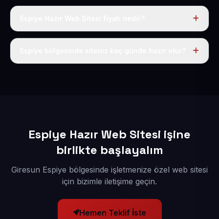
Espiye Hazır Web Sitesi fiyatı nedir?
Tek fiyat uygulanır: yıllık 50 USD + KDV. Bu bedele alan
adı, hosting, SSL ve temel SEO da dahildir.
Espiye bölgesinde siteniz kaç günde hazır olur?
İçerikleriniz elimize geçtikten sonra siteniz 1-3 iş günü
içerisinde yayına alınır.
Espiye Hazır Web Sitesi işine
birlikte başlayalım
Giresun Espiye bölgesinde işletmenize özel web sitesi
için bizimle iletişime geçin.
Hemen Teklif İste