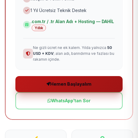
1 Yıl Ücretsiz Teknik Destek
.com.tr / .tr Alan Adı + Hosting — DAHİL
Yıllık
Ne gizli ücret ne ek kalem. Yılda yalnızca
50
USD + KDV
; alan adı, barındırma ve fazlası bu
rakamın içinde.
Hemen Başlayalım
WhatsApp'tan Sor