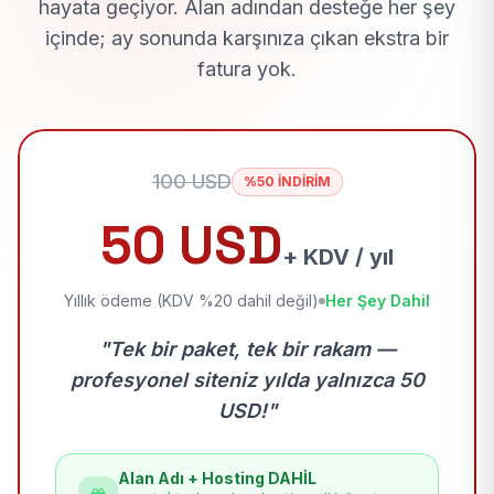
hayata geçiyor. Alan adından desteğe her şey
içinde; ay sonunda karşınıza çıkan ekstra bir
fatura yok.
100 USD
%50 İNDİRİM
50 USD
+ KDV / yıl
Yıllık ödeme (KDV %20 dahil değil)
Her Şey Dahil
"Tek bir paket, tek bir rakam —
profesyonel siteniz yılda yalnızca 50
USD!"
Alan Adı + Hosting DAHİL