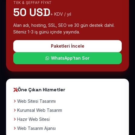
TEK & ŞEFFAF FIYAT
50 USD
+ KDV / yıl
Alan adı, hosting, SSL, SEO ve 30 gün destek dahil.
Siteniz 1-3 iş günü içinde yayında.
Paketleri İncele
WhatsApp'tan Sor
Öne Çıkan Hizmetler
Web Sitesi Tasarımı
Kurumsal Web Tasarım
Hazır Web Sitesi
Web Tasarım Ajansı