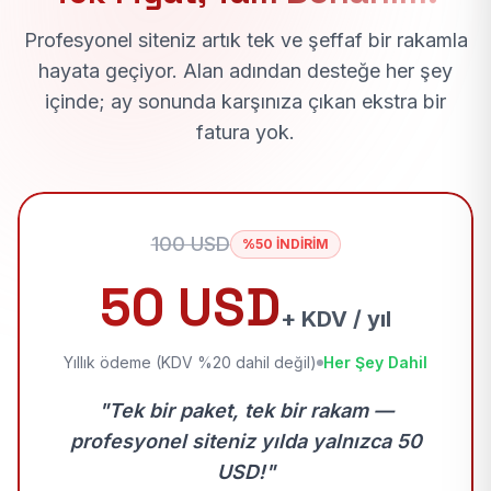
Profesyonel siteniz artık tek ve şeffaf bir rakamla
hayata geçiyor. Alan adından desteğe her şey
içinde; ay sonunda karşınıza çıkan ekstra bir
fatura yok.
100 USD
%50 İNDİRİM
50 USD
+ KDV / yıl
Yıllık ödeme (KDV %20 dahil değil)
Her Şey Dahil
"Tek bir paket, tek bir rakam —
profesyonel siteniz yılda yalnızca 50
USD!"