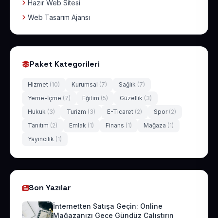
Hazır Web Sitesi
Web Tasarım Ajansı
Paket Kategorileri
Hizmet
(10)
Kurumsal
(7)
Sağlık
(7)
Yeme-İçme
(7)
Eğitim
(5)
Güzellik
(3)
Hukuk
(3)
Turizm
(3)
E-Ticaret
(2)
Spor
(2)
Tanıtım
(2)
Emlak
(1)
Finans
(1)
Mağaza
(1)
Yayıncılık
(1)
Son Yazılar
İnternetten Satışa Geçin: Online
Mağazanızı Gece Gündüz Çalıştırın