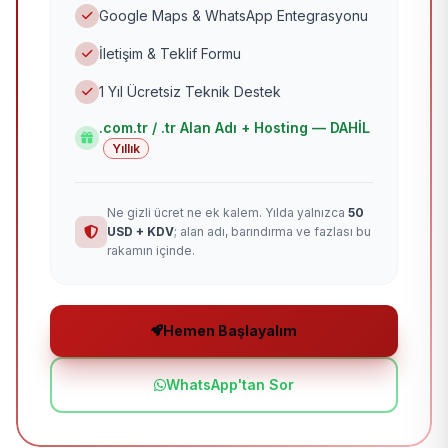
Google Maps & WhatsApp Entegrasyonu
İletişim & Teklif Formu
1 Yıl Ücretsiz Teknik Destek
.com.tr / .tr Alan Adı + Hosting — DAHİL
Yıllık
Ne gizli ücret ne ek kalem. Yılda yalnızca
50
USD + KDV
; alan adı, barındırma ve fazlası bu
rakamın içinde.
Hemen Başlayalım
WhatsApp'tan Sor