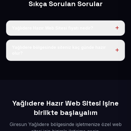
Sıkça Sorulan Sorular
Yağlıdere Hazır Web Sitesi fiyatı nedir?
Tek fiyat uygulanır: yıllık 50 USD + KDV. Bu bedele alan
adı, hosting, SSL ve temel SEO da dahildir.
Yağlıdere bölgesinde siteniz kaç günde hazır
olur?
İçerikleriniz elimize geçtikten sonra siteniz 1-3 iş günü
içerisinde yayına alınır.
Yağlıdere Hazır Web Sitesi işine
birlikte başlayalım
Giresun Yağlıdere bölgesinde işletmenize özel web