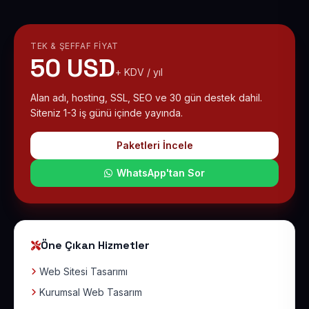
TEK & ŞEFFAF FIYAT
50 USD
+ KDV / yıl
Alan adı, hosting, SSL, SEO ve 30 gün destek dahil.
Siteniz 1-3 iş günü içinde yayında.
Paketleri İncele
WhatsApp'tan Sor
Öne Çıkan Hizmetler
Web Sitesi Tasarımı
Kurumsal Web Tasarım