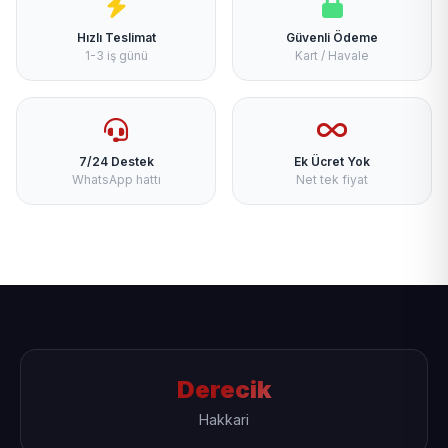
Hızlı Teslimat
Güvenli Ödeme
1-3 iş günü
Kart / Havale
7/24 Destek
Ek Ücret Yok
WhatsApp hattı
Net tek fiyat
Derecik
Hakkari