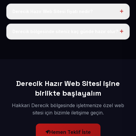
Derecik Hazır Web Sitesi fiyatı nedir?
Tek fiyat uygulanır: yıllık 50 USD + KDV. Bu bedele alan
adı, hosting, SSL ve temel SEO da dahildir.
Derecik bölgesinde siteniz kaç günde hazır olur?
İçerikleriniz elimize geçtikten sonra siteniz 1-3 iş günü
içerisinde yayına alınır.
Derecik Hazır Web Sitesi işine
birlikte başlayalım
Hakkari Derecik bölgesinde işletmenize özel web
sitesi için bizimle iletişime geçin.
Hemen Teklif İste