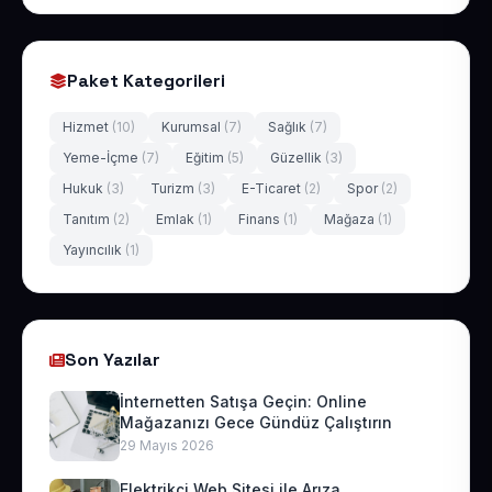
Paket Kategorileri
Hizmet
(10)
Kurumsal
(7)
Sağlık
(7)
Yeme-İçme
(7)
Eğitim
(5)
Güzellik
(3)
Hukuk
(3)
Turizm
(3)
E-Ticaret
(2)
Spor
(2)
Tanıtım
(2)
Emlak
(1)
Finans
(1)
Mağaza
(1)
Yayıncılık
(1)
Son Yazılar
İnternetten Satışa Geçin: Online
Mağazanızı Gece Gündüz Çalıştırın
29 Mayıs 2026
Elektrikçi Web Sitesi ile Arıza