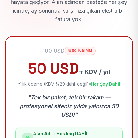
hayata geçiyor. Alan adından desteğe her şey
içinde; ay sonunda karşınıza çıkan ekstra bir
fatura yok.
100 USD
%50 İNDİRİM
50 USD
+ KDV / yıl
Yıllık ödeme (KDV %20 dahil değil)
Her Şey Dahil
"Tek bir paket, tek bir rakam —
profesyonel siteniz yılda yalnızca 50
USD!"
Alan Adı + Hosting DAHİL