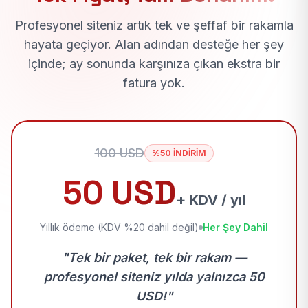
Profesyonel siteniz artık tek ve şeffaf bir rakamla
hayata geçiyor. Alan adından desteğe her şey
içinde; ay sonunda karşınıza çıkan ekstra bir
fatura yok.
100 USD
%50 İNDİRİM
50 USD
+ KDV / yıl
Yıllık ödeme (KDV %20 dahil değil)
Her Şey Dahil
"Tek bir paket, tek bir rakam —
profesyonel siteniz yılda yalnızca 50
USD!"