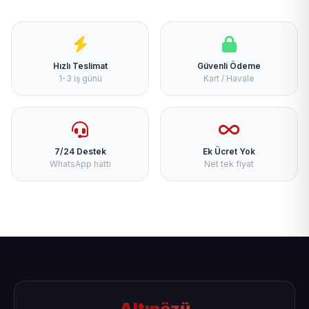
Hızlı Teslimat
Güvenli Ödeme
1-3 iş günü
Kart / Havale
7/24 Destek
Ek Ücret Yok
WhatsApp hattı
Net tek fiyat
Altınözü