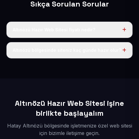
Sıkça Sorulan Sorular
Altınözü Hazır Web Sitesi fiyatı nedir?
Tek fiyat uygulanır: yıllık 50 USD + KDV. Bu bedele alan
adı, hosting, SSL ve temel SEO da dahildir.
Altınözü bölgesinde siteniz kaç günde hazır olur?
İçerikleriniz elimize geçtikten sonra siteniz 1-3 iş günü
içerisinde yayına alınır.
Altınözü Hazır Web Sitesi işine
birlikte başlayalım
Hatay Altınözü bölgesinde işletmenize özel web sitesi
için bizimle iletişime geçin.