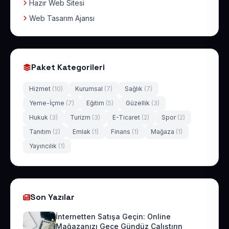
Hazır Web Sitesi
Web Tasarım Ajansı
Paket Kategorileri
Hizmet
(10)
Kurumsal
(7)
Sağlık
(7)
Yeme-İçme
(7)
Eğitim
(5)
Güzellik
(3)
Hukuk
(3)
Turizm
(3)
E-Ticaret
(2)
Spor
(2)
Tanıtım
(2)
Emlak
(1)
Finans
(1)
Mağaza
(1)
Yayıncılık
(1)
Son Yazılar
İnternetten Satışa Geçin: Online
Mağazanızı Gece Gündüz Çalıştırın