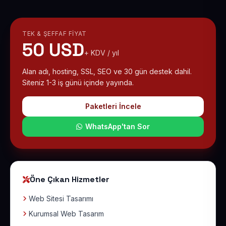
TEK & ŞEFFAF FIYAT
50 USD
+ KDV / yıl
Alan adı, hosting, SSL, SEO ve 30 gün destek dahil.
Siteniz 1-3 iş günü içinde yayında.
Paketleri İncele
WhatsApp'tan Sor
Öne Çıkan Hizmetler
Web Sitesi Tasarımı
Kurumsal Web Tasarım