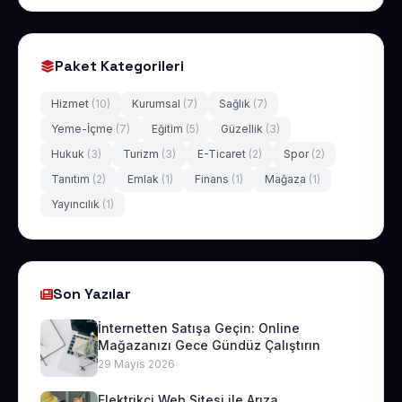
Paket Kategorileri
Hizmet
(10)
Kurumsal
(7)
Sağlık
(7)
Yeme-İçme
(7)
Eğitim
(5)
Güzellik
(3)
Hukuk
(3)
Turizm
(3)
E-Ticaret
(2)
Spor
(2)
Tanıtım
(2)
Emlak
(1)
Finans
(1)
Mağaza
(1)
Yayıncılık
(1)
Son Yazılar
İnternetten Satışa Geçin: Online
Mağazanızı Gece Gündüz Çalıştırın
29 Mayıs 2026
Elektrikçi Web Sitesi ile Arıza