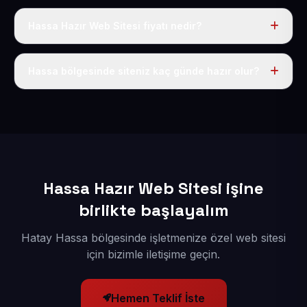
Hassa Hazır Web Sitesi fiyatı nedir?
Tek fiyat uygulanır: yıllık 50 USD + KDV. Bu bedele alan
adı, hosting, SSL ve temel SEO da dahildir.
Hassa bölgesinde siteniz kaç günde hazır olur?
İçerikleriniz elimize geçtikten sonra siteniz 1-3 iş günü
içerisinde yayına alınır.
Hassa Hazır Web Sitesi işine
birlikte başlayalım
Hatay Hassa bölgesinde işletmenize özel web sitesi
için bizimle iletişime geçin.
Hemen Teklif İste