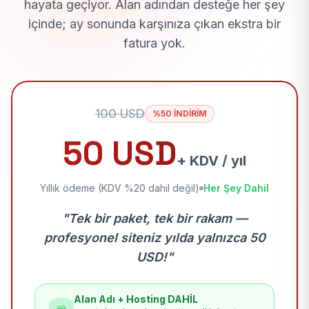
hayata geçiyor. Alan adından desteğe her şey
içinde; ay sonunda karşınıza çıkan ekstra bir
fatura yok.
100 USD
%50 İNDİRİM
50 USD
+ KDV / yıl
Yıllık ödeme (KDV %20 dahil değil)
Her Şey Dahil
"Tek bir paket, tek bir rakam —
profesyonel siteniz yılda yalnızca 50
USD!"
Alan Adı + Hosting DAHİL