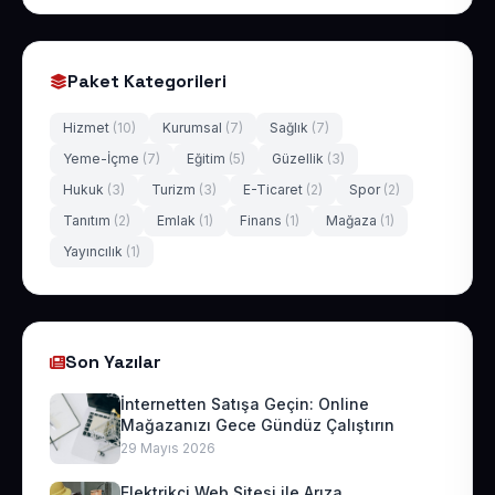
Paket Kategorileri
Hizmet
(10)
Kurumsal
(7)
Sağlık
(7)
Yeme-İçme
(7)
Eğitim
(5)
Güzellik
(3)
Hukuk
(3)
Turizm
(3)
E-Ticaret
(2)
Spor
(2)
Tanıtım
(2)
Emlak
(1)
Finans
(1)
Mağaza
(1)
Yayıncılık
(1)
Son Yazılar
İnternetten Satışa Geçin: Online
Mağazanızı Gece Gündüz Çalıştırın
29 Mayıs 2026
Elektrikçi Web Sitesi ile Arıza