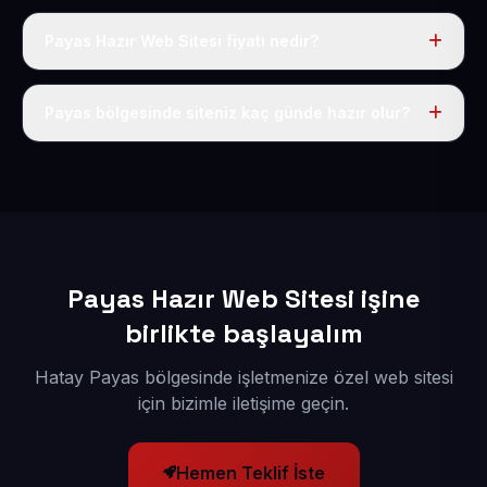
Payas Hazır Web Sitesi fiyatı nedir?
Tek fiyat uygulanır: yıllık 50 USD + KDV. Bu bedele alan
adı, hosting, SSL ve temel SEO da dahildir.
Payas bölgesinde siteniz kaç günde hazır olur?
İçerikleriniz elimize geçtikten sonra siteniz 1-3 iş günü
içerisinde yayına alınır.
Payas Hazır Web Sitesi işine
birlikte başlayalım
Hatay Payas bölgesinde işletmenize özel web sitesi
için bizimle iletişime geçin.
Hemen Teklif İste