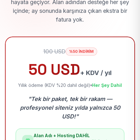
hayata geçiyor. Alan adından desteğe her şey
içinde; ay sonunda karşınıza çıkan ekstra bir
fatura yok.
100 USD
%50 İNDİRİM
50 USD
+ KDV / yıl
Yıllık ödeme (KDV %20 dahil değil)
Her Şey Dahil
"Tek bir paket, tek bir rakam —
profesyonel siteniz yılda yalnızca 50
USD!"
Alan Adı + Hosting DAHİL