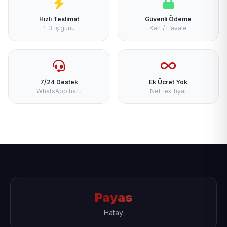
Hızlı Teslimat
Güvenli Ödeme
1-3 iş günü
Kart / Havale
7/24 Destek
Ek Ücret Yok
WhatsApp hattı
Net tek fiyat
Payas
Hatay