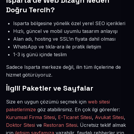
Isparta’de Web Dizayn Neden
Doğru Tercih?
Isparta bölgesine yönelik özel yerel SEO içerikleri
Hızlı, güncel ve mobil uyumlu tasarım anlayışı
Alan adı, hosting ve SSL’in fiyata dahil olması
WhatsApp ve tıkla-ara ile pratik iletişim
1-3 iş günü içinde teslim
Sadece Isparta merkeze değil, ilin tüm ilçelerine de
hizmet götürüyoruz.
İlgili Paketler ve Sayfalar
Size en uygun çözümü seçmek için
web sitesi
paketlerimize
göz atabilirsiniz. En çok ilgi görenler:
Kurumsal Firma Sitesi
,
E-Ticaret Sitesi
,
Avukat Sitesi
,
Doktor Sitesi
ve
Restoran Sitesi
. Ücretsiz teklif almak
için
iletişim sayfamıza
yazabilir, faydalı rehberler için