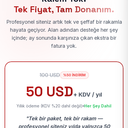
Tek Fiyat, Tam Donanım.
Profesyonel siteniz artık tek ve şeffaf bir rakamla
hayata geçiyor. Alan adından desteğe her şey
içinde; ay sonunda karşınıza çıkan ekstra bir
fatura yok.
100 USD
%50 İNDİRİM
50 USD
+ KDV / yıl
Yıllık ödeme (KDV %20 dahil değil)
Her Şey Dahil
"Tek bir paket, tek bir rakam —
profesyonel siteniz yılda yalnızca 50