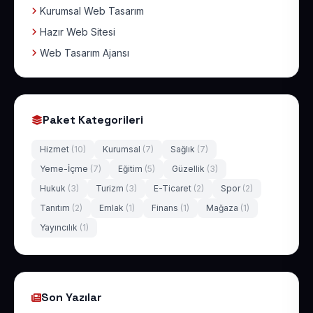
Kurumsal Web Tasarım
Hazır Web Sitesi
Web Tasarım Ajansı
Paket Kategorileri
Hizmet
(10)
Kurumsal
(7)
Sağlık
(7)
Yeme-İçme
(7)
Eğitim
(5)
Güzellik
(3)
Hukuk
(3)
Turizm
(3)
E-Ticaret
(2)
Spor
(2)
Tanıtım
(2)
Emlak
(1)
Finans
(1)
Mağaza
(1)
Yayıncılık
(1)
Son Yazılar