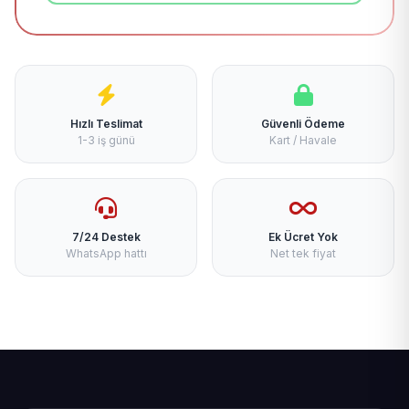
Hızlı Teslimat
Güvenli Ödeme
1-3 iş günü
Kart / Havale
7/24 Destek
Ek Ücret Yok
WhatsApp hattı
Net tek fiyat