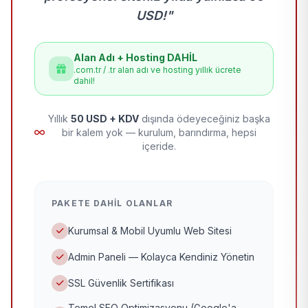
USD!"
Alan Adı + Hosting DAHİL
.com.tr / .tr alan adı ve hosting yıllık ücrete
dahil!
Yıllık
50 USD + KDV
dışında ödeyeceğiniz başka
bir kalem yok — kurulum, barındırma, hepsi
içeride.
PAKETE DAHIL OLANLAR
Kurumsal & Mobil Uyumlu Web Sitesi
Admin Paneli — Kolayca Kendiniz Yönetin
SSL Güvenlik Sertifikası
Temel SEO Optimizasyonu (Google'a