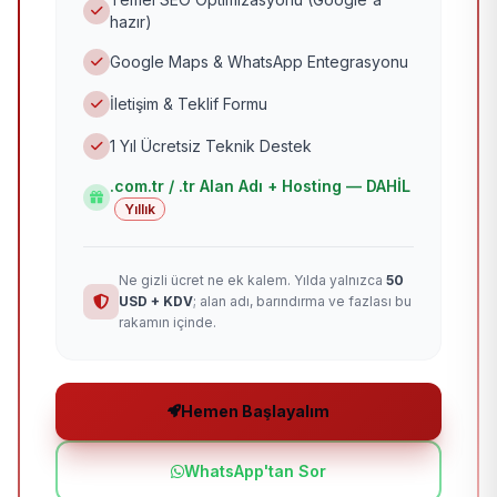
hazır)
Google Maps & WhatsApp Entegrasyonu
İletişim & Teklif Formu
1 Yıl Ücretsiz Teknik Destek
.com.tr / .tr Alan Adı + Hosting — DAHİL
Yıllık
Ne gizli ücret ne ek kalem. Yılda yalnızca
50
USD + KDV
; alan adı, barındırma ve fazlası bu
rakamın içinde.
Hemen Başlayalım
WhatsApp'tan Sor