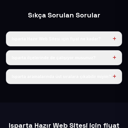
Sıkça Sorulan Sorular
Isparta Hazır Web Sitesi için fiyat ne kadar?
Isparta dahil Türkiye’nin her yerinde geçerli yıllık tek
fiyatımız 50 USD + KDV’dir. Alan adı, hosting, SSL ve
Isparta ilçelerinde de çalışıyor musunuz?
temel SEO bu fiyatın içindedir.
Elbette; Isparta iline bağlı bütün ilçelere uzaktan ve
eksiksiz şekilde hizmet sunuyoruz.
Isparta aramalarında üst sıralara çıkabilir miyim?
Sitenizi Isparta odaklı yerel SEO ve AEO içerikleriyle
kuruyoruz; böylece bölgesel aramalarda daha kolay
bulunur hale gelirsiniz.
Isparta Hazır Web Sitesi için fiyat