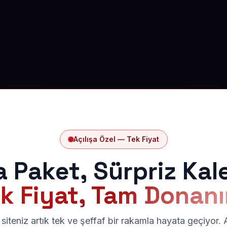
Açılışa Özel — Tek Fiyat
a Paket, Sürpriz Kal
k Fiyat, Tam Donan
siteniz artık tek ve şeffaf bir rakamla hayata geçiyor.