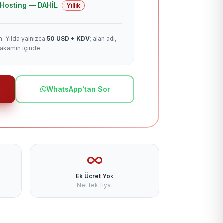
 + Hosting — DAHİL
Yıllık
m. Yılda yalnızca
50 USD + KDV
; alan adı,
rakamın içinde.
WhatsApp'tan Sor
Ek Ücret Yok
Net tek fiyat