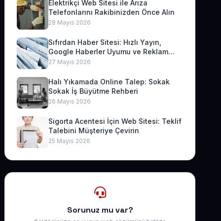
Elektrikçi Web Sitesi ile Arıza
Telefonlarını Rakibinizden Önce Alın
28 Mayıs 2026
Sıfırdan Haber Sitesi: Hızlı Yayın,
Google Haberler Uyumu ve Reklam
Geliri
27 Mayıs 2026
Halı Yıkamada Online Talep: Sokak
Sokak İş Büyütme Rehberi
26 Mayıs 2026
Sigorta Acentesi İçin Web Sitesi: Teklif
Talebini Müşteriye Çevirin
25 Mayıs 2026
Sorunuz mu var?