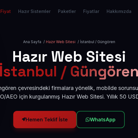
Fiyat
Hazır Sistemler
Paketler
Fiyatlar
Hakkımızda
Ana Sayfa
/
Hazır Web Sitesi
/
İstanbul / Güngören
Hazır Web Sitesi
İstanbul / Güngöre
ngören çevresindeki firmalara yönelik, mobilde sorunsu
EO/AEO için kurgulanmış Hazır Web Sitesi. Yıllık 50 US
Hemen Teklif İste
WhatsApp