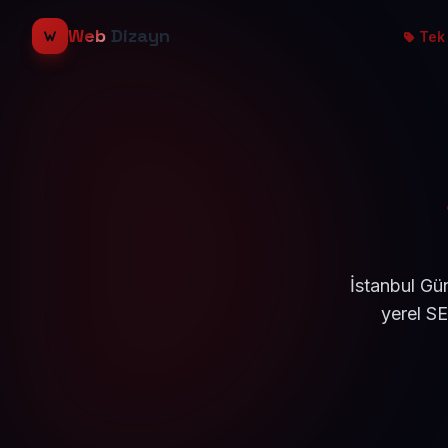
Web
Dizayn
Tek 
İstanbul Gü
yerel S