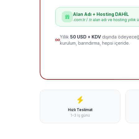
Alan Adı + Hosting DAHİL
.com.tr / .tr alan adı ve hosting yıllık 
Yıllık
50 USD + KDV
dışında ödeyeceği
kurulum, barındırma, hepsi içeride.
Hızlı Teslimat
1-3 iş günü