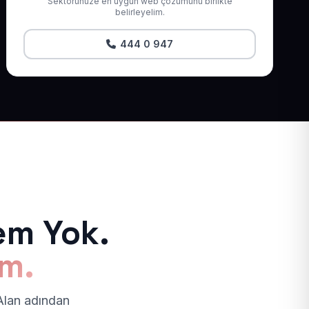
Sektörünüze en uygun web çözümünü birlikte
belirleyelim.
444 0 947
em Yok.
ım.
 Alan adından