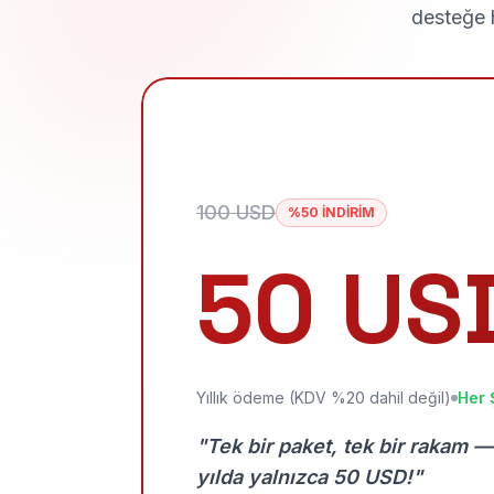
desteğe h
100 USD
%50 İNDİRİM
50 US
Yıllık ödeme (KDV %20 dahil değil)
Her 
"Tek bir paket, tek bir rakam —
yılda yalnızca 50 USD!"