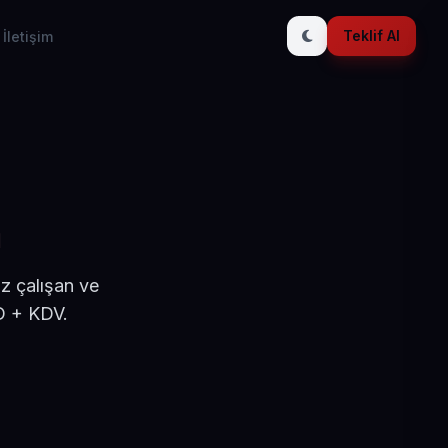
Teklif Al
İletişim
n
z çalışan ve
D + KDV.