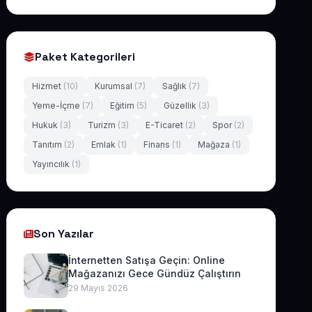
Paket Kategorileri
Hizmet
(10)
Kurumsal
(7)
Sağlık
(7)
Yeme-İçme
(7)
Eğitim
(5)
Güzellik
(3)
Hukuk
(3)
Turizm
(3)
E-Ticaret
(2)
Spor
(2)
Tanıtım
(2)
Emlak
(1)
Finans
(1)
Mağaza
(1)
Yayıncılık
(1)
Son Yazılar
İnternetten Satışa Geçin: Online
Mağazanızı Gece Gündüz Çalıştırın
29 Mayıs 2026