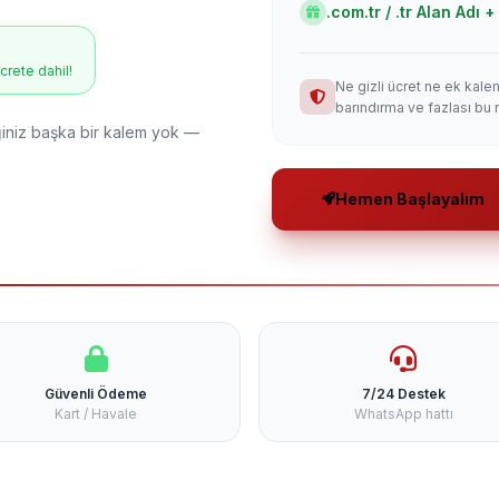
.com.tr / .tr Alan Adı
ücrete dahil!
Ne gizli ücret ne ek kale
barındırma ve fazlası bu 
niz başka bir kalem yok —
Hemen Başlayalım
Güvenli Ödeme
7/24 Destek
Kart / Havale
WhatsApp hattı