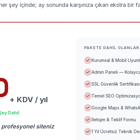
er şey içinde; ay sonunda karşınıza çıkan ekstra bir f
PAKETE DAHIL OLANLAR
Kurumsal & Mobil Uyuml
Admin Paneli — Kolayca
D
SSL Güvenlik Sertifikası
Temel SEO Optimizasyo
+ KDV / yıl
Google Maps & WhatsA
Şey Dahil
İletişim & Teklif Formu
 profesyonel siteniz
1 Yıl Ücretsiz Teknik D