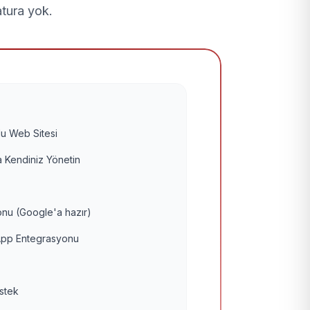
atura yok.
u Web Sitesi
 Kendiniz Yönetin
nu (Google'a hazır)
pp Entegrasyonu
estek