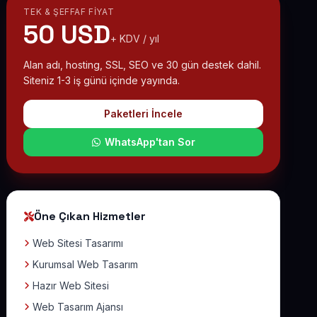
TEK & ŞEFFAF FIYAT
50 USD
+ KDV / yıl
Alan adı, hosting, SSL, SEO ve 30 gün destek dahil.
Siteniz 1-3 iş günü içinde yayında.
Paketleri İncele
WhatsApp'tan Sor
Öne Çıkan Hizmetler
Web Sitesi Tasarımı
Kurumsal Web Tasarım
Hazır Web Sitesi
Web Tasarım Ajansı