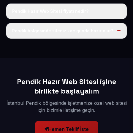
Pendik Hazır Web Sitesi fiyatı nedir?
Tek fiyat uygulanır: yıllık 50 USD + KDV. Bu bedele alan
adı, hosting, SSL ve temel SEO da dahildir.
Pendik bölgesinde siteniz kaç günde hazır olur?
İçerikleriniz elimize geçtikten sonra siteniz 1-3 iş günü
içerisinde yayına alınır.
Pendik Hazır Web Sitesi işine
birlikte başlayalım
İstanbul Pendik bölgesinde işletmenize özel web sitesi
için bizimle iletişime geçin.
Hemen Teklif İste