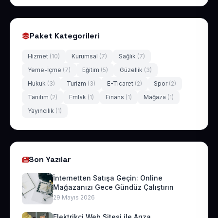
Paket Kategorileri
Hizmet
(10)
Kurumsal
(7)
Sağlık
(7)
Yeme-İçme
(7)
Eğitim
(5)
Güzellik
(3)
Hukuk
(3)
Turizm
(3)
E-Ticaret
(2)
Spor
(2)
Tanıtım
(2)
Emlak
(1)
Finans
(1)
Mağaza
(1)
Yayıncılık
(1)
Son Yazılar
İnternetten Satışa Geçin: Online
Mağazanızı Gece Gündüz Çalıştırın
29 Mayıs 2026
Elektrikçi Web Sitesi ile Arıza