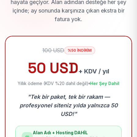
hayata geçiyor. Alan adından desteğe her şey
içinde; ay sonunda karşınıza çıkan ekstra bir
fatura yok.
100 USD
%50 İNDİRİM
50 USD
+ KDV / yıl
Yıllık ödeme (KDV %20 dahil değil)
Her Şey Dahil
"Tek bir paket, tek bir rakam —
profesyonel siteniz yılda yalnızca 50
USD!"
Alan Adı + Hosting DAHİL