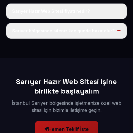
Sarıyer Hazır Web Sitesi fiyatı nedir?
Tek fiyat uygulanır: yıllık 50 USD + KDV. Bu bedele alan
adı, hosting, SSL ve temel SEO da dahildir.
Sarıyer bölgesinde siteniz kaç günde hazır olur?
İçerikleriniz elimize geçtikten sonra siteniz 1-3 iş günü
içerisinde yayına alınır.
Sarıyer Hazır Web Sitesi işine
birlikte başlayalım
İstanbul Sarıyer bölgesinde işletmenize özel web
sitesi için bizimle iletişime geçin.
Hemen Teklif İste