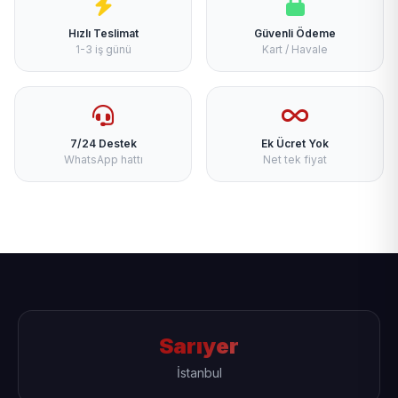
Hızlı Teslimat
Güvenli Ödeme
1-3 iş günü
Kart / Havale
7/24 Destek
Ek Ücret Yok
WhatsApp hattı
Net tek fiyat
Sarıyer
İstanbul