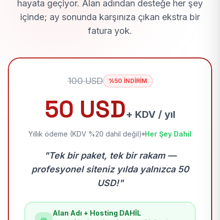
hayata geçiyor. Alan adından desteğe her şey
içinde; ay sonunda karşınıza çıkan ekstra bir
fatura yok.
100 USD
%50 İNDİRİM
50 USD
+ KDV / yıl
Yıllık ödeme (KDV %20 dahil değil)
Her Şey Dahil
"Tek bir paket, tek bir rakam —
profesyonel siteniz yılda yalnızca 50
USD!"
Alan Adı + Hosting DAHİL