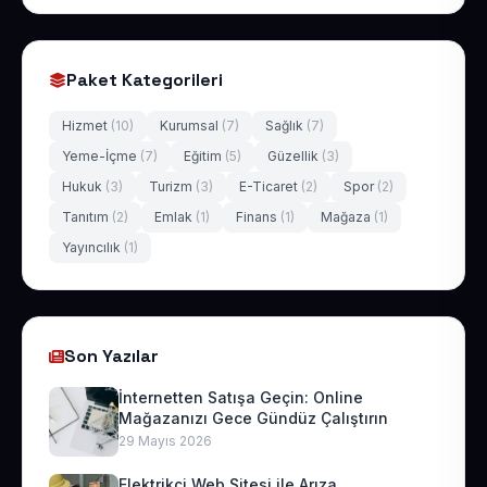
Paket Kategorileri
Hizmet
(10)
Kurumsal
(7)
Sağlık
(7)
Yeme-İçme
(7)
Eğitim
(5)
Güzellik
(3)
Hukuk
(3)
Turizm
(3)
E-Ticaret
(2)
Spor
(2)
Tanıtım
(2)
Emlak
(1)
Finans
(1)
Mağaza
(1)
Yayıncılık
(1)
Son Yazılar
İnternetten Satışa Geçin: Online
Mağazanızı Gece Gündüz Çalıştırın
29 Mayıs 2026
Elektrikçi Web Sitesi ile Arıza