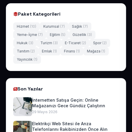
Paket Kategorileri
Hizmet
(10)
Kurumsal
(7)
Sağlık
(7)
Yeme-İçme
(7)
Eğitim
(5)
Güzellik
(3)
Hukuk
(3)
Turizm
(3)
E-Ticaret
(2)
Spor
(2)
Tanıtım
(2)
Emlak
(1)
Finans
(1)
Mağaza
(1)
Yayıncılık
(1)
Son Yazılar
İnternetten Satışa Geçin: Online
Mağazanızı Gece Gündüz Çalıştırın
29 Mayıs 2026
Elektrikçi Web Sitesi ile Arıza
Telefonlarını Rakibinizden Önce Alın