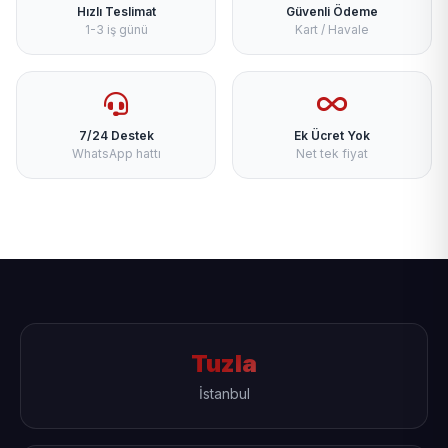
Hızlı Teslimat
Güvenli Ödeme
1-3 iş günü
Kart / Havale
7/24 Destek
Ek Ücret Yok
WhatsApp hattı
Net tek fiyat
Tuzla
İstanbul