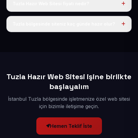
Tuzla Hazır Web Sitesi fiyatı nedir?
Tek fiyat uygulanır: yıllık 50 USD + KDV. Bu bedele alan
adı, hosting, SSL ve temel SEO da dahildir.
Tuzla bölgesinde siteniz kaç günde hazır olur?
İçerikleriniz elimize geçtikten sonra siteniz 1-3 iş günü
içerisinde yayına alınır.
Tuzla Hazır Web Sitesi işine birlikte
başlayalım
İstanbul Tuzla bölgesinde işletmenize özel web sitesi
için bizimle iletişime geçin.
Hemen Teklif İste