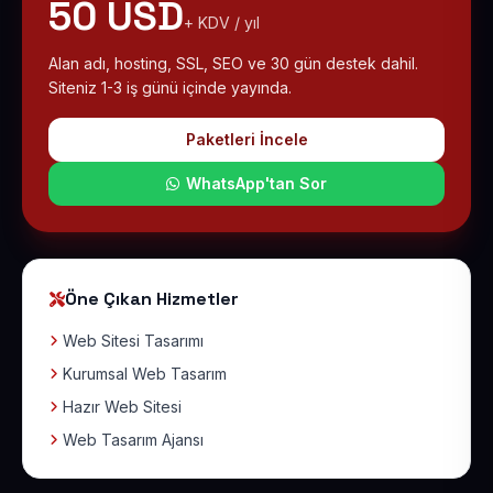
50 USD
+ KDV / yıl
Alan adı, hosting, SSL, SEO ve 30 gün destek dahil.
Siteniz 1-3 iş günü içinde yayında.
Paketleri İncele
WhatsApp'tan Sor
Öne Çıkan Hizmetler
Web Sitesi Tasarımı
Kurumsal Web Tasarım
Hazır Web Sitesi
Web Tasarım Ajansı