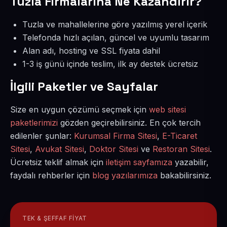
Tuzla Firmalarına Ne Kazandırır?
Tuzla ve mahallelerine göre yazılmış yerel içerik
Telefonda hızlı açılan, güncel ve uyumlu tasarım
Alan adı, hosting ve SSL fiyata dahil
1-3 iş günü içinde teslim, ilk ay destek ücretsiz
İlgili Paketler ve Sayfalar
Size en uygun çözümü seçmek için
web sitesi
paketlerimizi
gözden geçirebilirsiniz. En çok tercih
edilenler şunlar:
Kurumsal Firma Sitesi
,
E-Ticaret
Sitesi
,
Avukat Sitesi
,
Doktor Sitesi
ve
Restoran Sitesi
.
Ücretsiz teklif almak için
iletişim sayfamıza
yazabilir,
faydalı rehberler için
blog yazılarımıza
bakabilirsiniz.
TEK & ŞEFFAF FIYAT