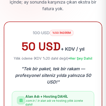
içinde; ay sonunda karşınıza çıkan ekstra bir
fatura yok.
100 USD
%50 İNDİRİM
50 USD
+ KDV / yıl
Yıllık ödeme (KDV %20 dahil değil)
Her Şey Dahil
"Tek bir paket, tek bir rakam —
profesyonel siteniz yılda yalnızca 50
USD!"
Alan Adı + Hosting DAHİL
.com.tr / .tr alan adı ve hosting yıllık ücrete
dahil!