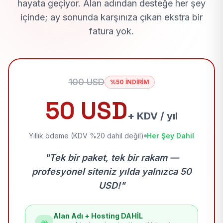
hayata geçiyor. Alan adından desteğe her şey
içinde; ay sonunda karşınıza çıkan ekstra bir
fatura yok.
100 USD
%50 İNDİRİM
50 USD
+ KDV / yıl
Yıllık ödeme (KDV %20 dahil değil)
Her Şey Dahil
"Tek bir paket, tek bir rakam —
profesyonel siteniz yılda yalnızca 50
USD!"
Alan Adı + Hosting DAHİL