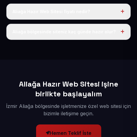
Aliağa Hazır Web Sitesi fiyatı nedir?
Tek fiyat uygulanır: yıllık 50 USD + KDV. Bu bedele alan
adı, hosting, SSL ve temel SEO da dahildir.
Aliağa bölgesinde siteniz kaç günde hazır olur?
İçerikleriniz elimize geçtikten sonra siteniz 1-3 iş günü
içerisinde yayına alınır.
Aliağa Hazır Web Sitesi işine
birlikte başlayalım
İzmir Aliağa bölgesinde işletmenize özel web sitesi için
bizimle iletişime geçin.
Hemen Teklif İste