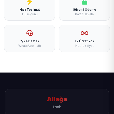
Hızlı Teslimat
Güvenli Ödeme
1-3 iş günü
Kart / Havale
7/24 Destek
Ek Ücret Yok
WhatsApp hattı
Net tek fiyat
Aliağa
İzmir