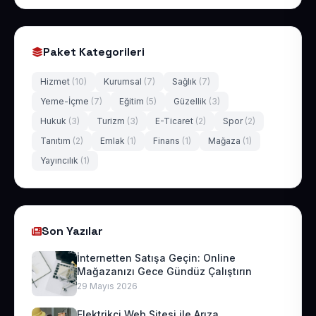
Paket Kategorileri
Hizmet
(10)
Kurumsal
(7)
Sağlık
(7)
Yeme-İçme
(7)
Eğitim
(5)
Güzellik
(3)
Hukuk
(3)
Turizm
(3)
E-Ticaret
(2)
Spor
(2)
Tanıtım
(2)
Emlak
(1)
Finans
(1)
Mağaza
(1)
Yayıncılık
(1)
Son Yazılar
İnternetten Satışa Geçin: Online
Mağazanızı Gece Gündüz Çalıştırın
29 Mayıs 2026
Elektrikçi Web Sitesi ile Arıza