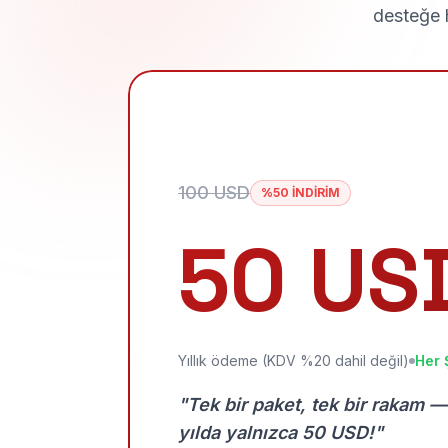
desteğe h
100 USD
%50 İNDİRİM
50 US
Yıllık ödeme (KDV %20 dahil değil)
Her 
"Tek bir paket, tek bir rakam —
yılda yalnızca 50 USD!"