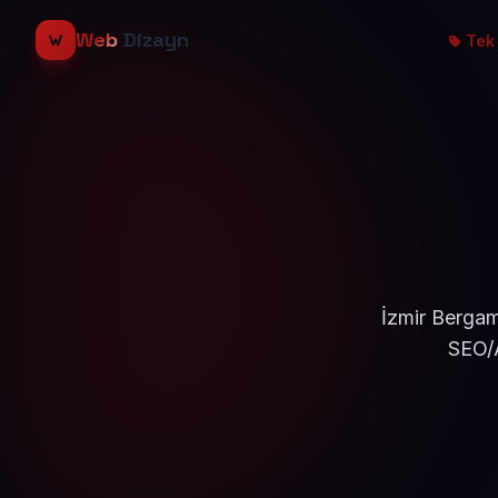
Web
Dizayn
Tek 
İzmir Bergam
SEO/A