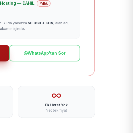
 + Hosting — DAHİL
Yıllık
m. Yılda yalnızca
50 USD + KDV
; alan adı,
rakamın içinde.
WhatsApp'tan Sor
Ek Ücret Yok
Net tek fiyat