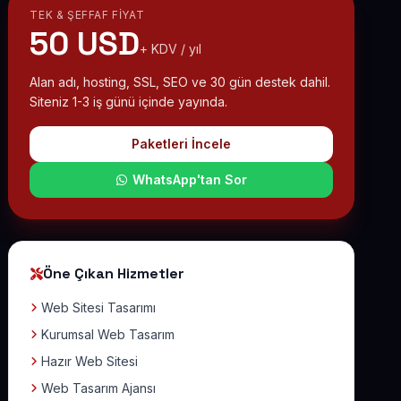
TEK & ŞEFFAF FIYAT
50 USD
+ KDV / yıl
Alan adı, hosting, SSL, SEO ve 30 gün destek dahil.
Siteniz 1-3 iş günü içinde yayında.
Paketleri İncele
WhatsApp'tan Sor
Öne Çıkan Hizmetler
Web Sitesi Tasarımı
Kurumsal Web Tasarım
Hazır Web Sitesi
Web Tasarım Ajansı