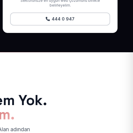
Sektörünüze en uygun web çözümünü birlikte
belirleyelim.
444 0 947
em Yok.
ım.
 Alan adından