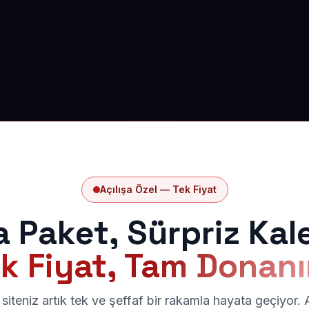
Açılışa Özel — Tek Fiyat
a Paket, Sürpriz Kal
k Fiyat, Tam Donan
siteniz artık tek ve şeffaf bir rakamla hayata geçiyor.