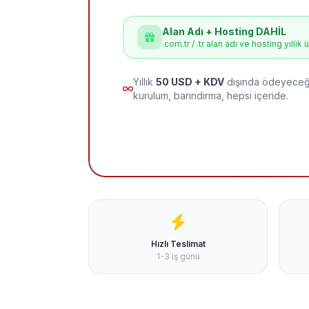
Alan Adı + Hosting DAHİL
.com.tr / .tr alan adı ve hosting yıllık 
Yıllık
50 USD + KDV
dışında ödeyeceği
kurulum, barındırma, hepsi içeride.
Hızlı Teslimat
1-3 iş günü