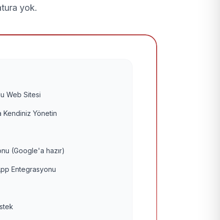
atura yok.
u Web Sitesi
 Kendiniz Yönetin
nu (Google'a hazır)
pp Entegrasyonu
estek