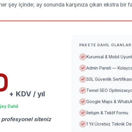
er şey içinde; ay sonunda karşınıza çıkan ekstra bir f
PAKETE DAHIL OLANLAR
Kurumsal & Mobil Uyuml
Admin Paneli — Kolayca
D
SSL Güvenlik Sertifikası
Temel SEO Optimizasyo
+ KDV / yıl
Google Maps & WhatsA
Şey Dahil
İletişim & Teklif Formu
 profesyonel siteniz
1 Yıl Ücretsiz Teknik D