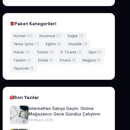
Paket Kategorileri
Hizmet
(10)
Kurumsal
(7)
Sağlık
(7)
Yeme-İçme
(7)
Eğitim
(5)
Güzellik
(3)
Hukuk
(3)
Turizm
(3)
E-Ticaret
(2)
Spor
(2)
Tanıtım
(2)
Emlak
(1)
Finans
(1)
Mağaza
(1)
Yayıncılık
(1)
Son Yazılar
İnternetten Satışa Geçin: Online
Mağazanızı Gece Gündüz Çalıştırın
29 Mayıs 2026