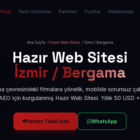
Fiyat
Hazır Sistemler
Paketler
Fiyatlar
Hakkımızda
Ana Sayfa
/
Hazır Web Sitesi
/
İzmir / Bergama
Hazır Web Sitesi
İzmir / Bergama
a çevresindeki firmalara yönelik, mobilde sorunsuz çal
EO için kurgulanmış Hazır Web Sitesi. Yıllık 50 USD 
Hemen Teklif İste
WhatsApp