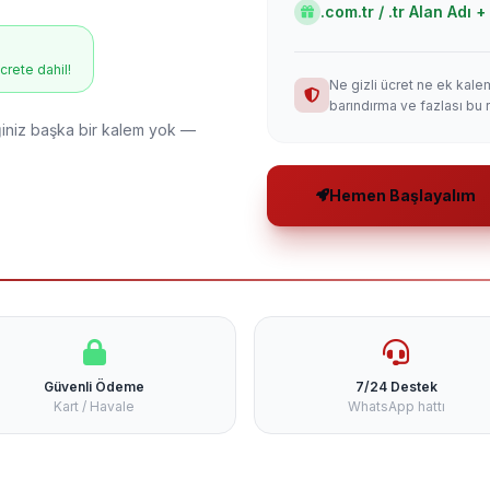
.com.tr / .tr Alan Adı
ücrete dahil!
Ne gizli ücret ne ek kale
barındırma ve fazlası bu 
niz başka bir kalem yok —
Hemen Başlayalım
Güvenli Ödeme
7/24 Destek
Kart / Havale
WhatsApp hattı