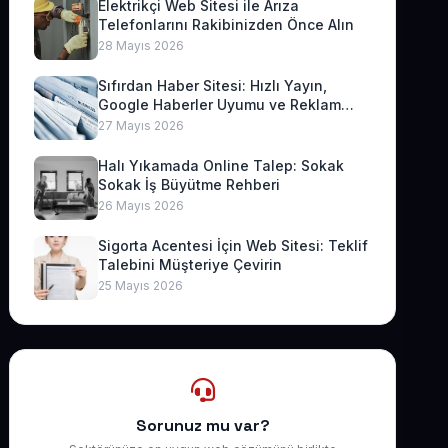
Elektrikçi Web Sitesi ile Arıza
Telefonlarını Rakibinizden Önce Alın
28 Mayıs 2026
Sıfırdan Haber Sitesi: Hızlı Yayın,
Google Haberler Uyumu ve Reklam
Geliri
27 Mayıs 2026
Halı Yıkamada Online Talep: Sokak
Sokak İş Büyütme Rehberi
26 Mayıs 2026
Sigorta Acentesi İçin Web Sitesi: Teklif
Talebini Müşteriye Çevirin
25 Mayıs 2026
Sorunuz mu var?