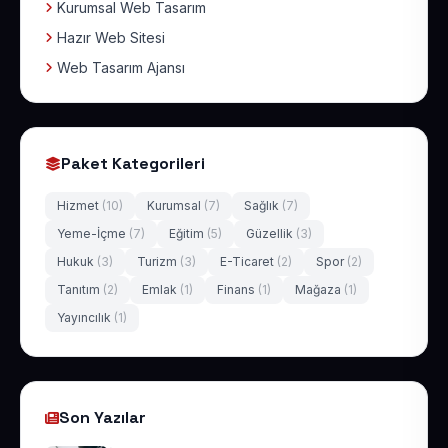
Kurumsal Web Tasarım
Hazır Web Sitesi
Web Tasarım Ajansı
Paket Kategorileri
Hizmet
(10)
Kurumsal
(7)
Sağlık
(7)
Yeme-İçme
(7)
Eğitim
(5)
Güzellik
(3)
Hukuk
(3)
Turizm
(3)
E-Ticaret
(2)
Spor
(2)
Tanıtım
(2)
Emlak
(1)
Finans
(1)
Mağaza
(1)
Yayıncılık
(1)
Son Yazılar