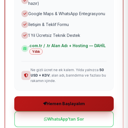
hazır)
Google Maps & WhatsApp Entegrasyonu
İletişim & Teklif Formu
1 Yıl Ücretsiz Teknik Destek
.com.tr / .tr Alan Adı + Hosting — DAHİL
Yıllık
Ne gizli ücret ne ek kalem. Yılda yalnızca
50
USD + KDV
; alan adı, barındırma ve fazlası bu
rakamın içinde.
Hemen Başlayalım
WhatsApp'tan Sor