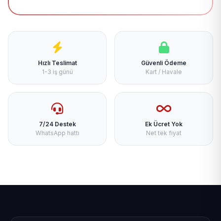
Hızlı Teslimat
Güvenli Ödeme
1-3 iş günü
Kart / Havale
7/24 Destek
Ek Ücret Yok
WhatsApp hattı
Net tek fiyat