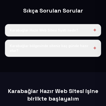
Sıkça Sorulan Sorular
Karabağlar Hazır Web Sitesi fiyatı nedir?
Tek fiyat uygulanır: yıllık 50 USD + KDV. Bu bedele alan
adı, hosting, SSL ve temel SEO da dahildir.
Karabağlar bölgesinde siteniz kaç günde hazır
olur?
İçerikleriniz elimize geçtikten sonra siteniz 1-3 iş günü
içerisinde yayına alınır.
Karabağlar Hazır Web Sitesi işine
birlikte başlayalım