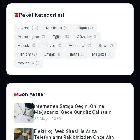
Paket Kategorileri
Hizmet
(10)
Kurumsal
(7)
Sağlık
(7)
Yeme-İçme
(7)
Eğitim
(5)
Güzellik
(3)
Hukuk
(3)
Turizm
(3)
E-Ticaret
(2)
Spor
(2)
Tanıtım
(2)
Emlak
(1)
Finans
(1)
Mağaza
(1)
Yayıncılık
(1)
Son Yazılar
İnternetten Satışa Geçin: Online
Mağazanızı Gece Gündüz Çalıştırın
29 Mayıs 2026
Elektrikçi Web Sitesi ile Arıza
Telefonlarını Rakibinizden Önce Alın