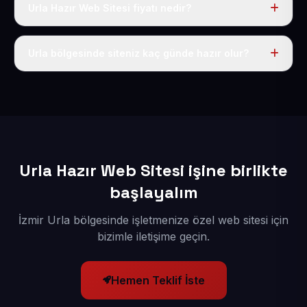
Urla Hazır Web Sitesi fiyatı nedir?
Tek fiyat uygulanır: yıllık 50 USD + KDV. Bu bedele alan
adı, hosting, SSL ve temel SEO da dahildir.
Urla bölgesinde siteniz kaç günde hazır olur?
İçerikleriniz elimize geçtikten sonra siteniz 1-3 iş günü
içerisinde yayına alınır.
Urla Hazır Web Sitesi işine birlikte
başlayalım
İzmir Urla bölgesinde işletmenize özel web sitesi için
bizimle iletişime geçin.
Hemen Teklif İste