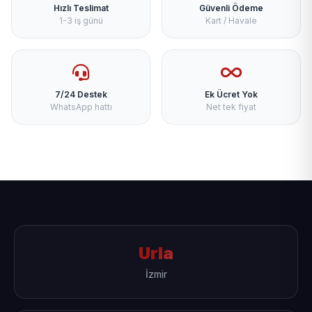
Hızlı Teslimat
Güvenli Ödeme
1-3 iş günü
Kart / Havale
7/24 Destek
Ek Ücret Yok
WhatsApp hattı
Net tek fiyat
Urla
İzmir