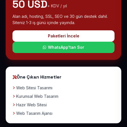
50 USD
+ KDV / yıl
Alan adı, hosting, SSL, SEO ve 30 gün destek dahil.
Siteniz 1-3 iş günü içinde yayında.
Paketleri İncele
WhatsApp'tan Sor
Öne Çıkan Hizmetler
Web Sitesi Tasarımı
Kurumsal Web Tasarım
Hazır Web Sitesi
Web Tasarım Ajansı