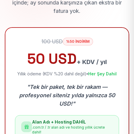
içinde; ay sonunda karşınıza çıkan ekstra bir
fatura yok.
100 USD
%50 İNDİRİM
50 USD
+ KDV / yıl
Yıllık ödeme (KDV %20 dahil değil)
Her Şey Dahil
"Tek bir paket, tek bir rakam —
profesyonel siteniz yılda yalnızca 50
USD!"
Alan Adı + Hosting DAHİL
.com.tr / .tr alan adı ve hosting yıllık ücrete
dahil!