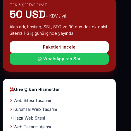
TEK & ŞEFFAF FIYAT
50 USD
+ KDV / yıl
Alan adı, hosting, SSL, SEO ve 30 gün destek dahil.
Siteniz 1-3 iş günü içinde yayında.
Paketleri İncele
WhatsApp'tan Sor
Öne Çıkan Hizmetler
Web Sitesi Tasarımı
Kurumsal Web Tasarım
Hazır Web Sitesi
Web Tasarım Ajansı