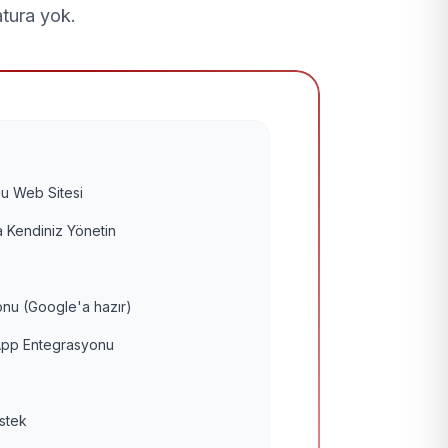
atura yok.
u Web Sitesi
 Kendiniz Yönetin
nu (Google'a hazır)
pp Entegrasyonu
estek