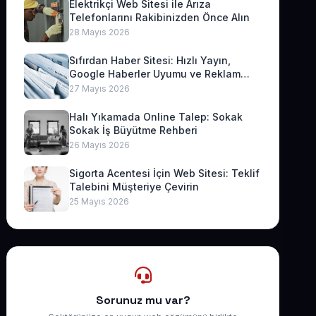
Elektrikçi Web Sitesi ile Arıza
Telefonlarını Rakibinizden Önce Alın
28 Mayıs 2026
Sıfırdan Haber Sitesi: Hızlı Yayın,
Google Haberler Uyumu ve Reklam
Geliri
27 Mayıs 2026
Halı Yıkamada Online Talep: Sokak
Sokak İş Büyütme Rehberi
26 Mayıs 2026
Sigorta Acentesi İçin Web Sitesi: Teklif
Talebini Müşteriye Çevirin
25 Mayıs 2026
Sorunuz mu var?