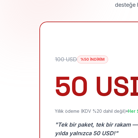
desteğe h
100 USD
%50 İNDİRİM
50 US
Yıllık ödeme (KDV %20 dahil değil)
Her 
"Tek bir paket, tek bir rakam —
yılda yalnızca 50 USD!"