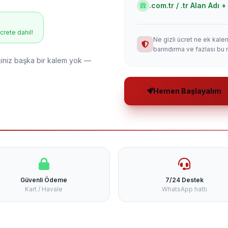
.com.tr / .tr Alan Adı
ücrete dahil!
Ne gizli ücret ne ek kale
barındırma ve fazlası bu 
niz başka bir kalem yok —
Hemen Başlayalım
Güvenli Ödeme
7/24 Destek
Kart / Havale
WhatsApp hattı