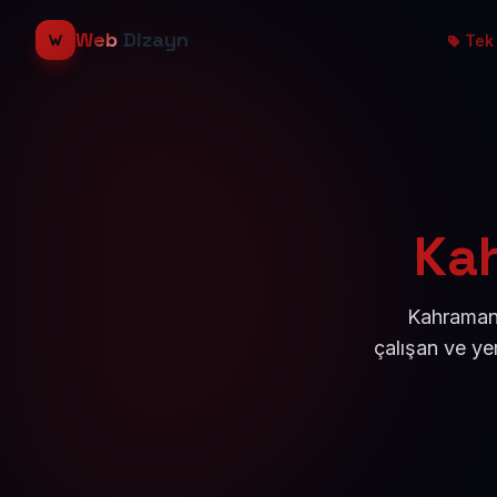
Web
Dizayn
Tek 
Kah
Kahramanm
çalışan ve ye