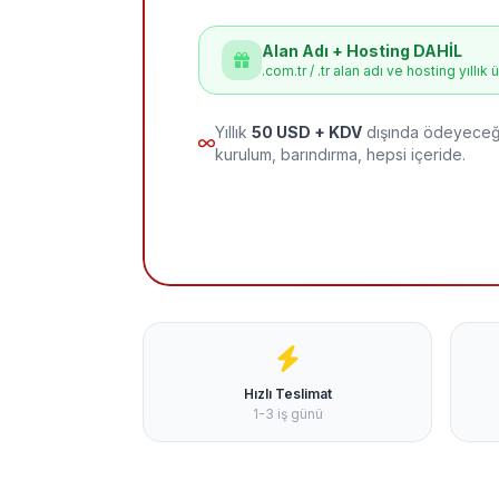
Alan Adı + Hosting DAHİL
.com.tr / .tr alan adı ve hosting yıllık 
Yıllık
50 USD + KDV
dışında ödeyeceği
kurulum, barındırma, hepsi içeride.
Hızlı Teslimat
1-3 iş günü