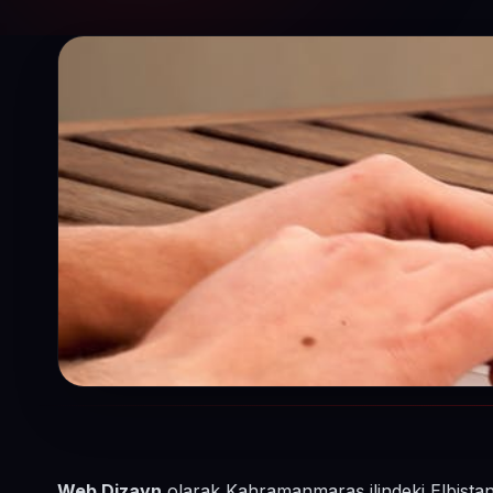
Web Dizayn
olarak Kahramanmaraş ilindeki Elbistan 