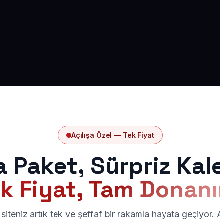
Açılışa Özel — Tek Fiyat
a Paket, Sürpriz Kal
k Fiyat, Tam Donan
siteniz artık tek ve şeffaf bir rakamla hayata geçiyor.