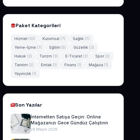
Paket Kategorileri
Hizmet
(10)
Kurumsal
(7)
Sağlık
(7)
Yeme-İçme
(7)
Eğitim
(5)
Güzellik
(3)
Hukuk
(3)
Turizm
(3)
E-Ticaret
(2)
Spor
(2)
Tanıtım
(2)
Emlak
(1)
Finans
(1)
Mağaza
(1)
Yayıncılık
(1)
Son Yazılar
İnternetten Satışa Geçin: Online
Mağazanızı Gece Gündüz Çalıştırın
29 Mayıs 2026