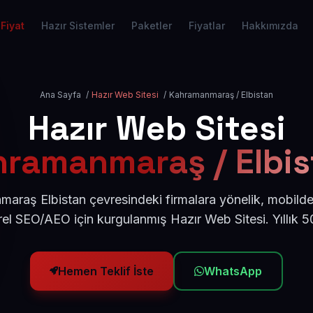
Fiyat
Hazır Sistemler
Paketler
Fiyatlar
Hakkımızda
Ana Sayfa
/
Hazır Web Sitesi
/
Kahramanmaraş / Elbistan
Hazır Web Sitesi
ramanmaraş / Elbi
araş Elbistan çevresindeki firmalara yönelik, mobild
rel SEO/AEO için kurgulanmış Hazır Web Sitesi. Yıllık
Hemen Teklif İste
WhatsApp