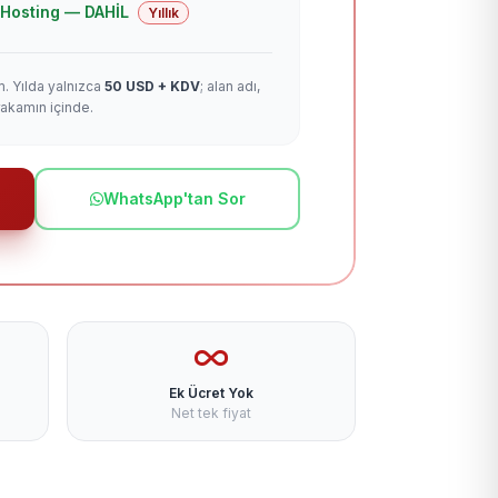
 + Hosting — DAHİL
Yıllık
m. Yılda yalnızca
50 USD + KDV
; alan adı,
rakamın içinde.
WhatsApp'tan Sor
Ek Ücret Yok
Net tek fiyat