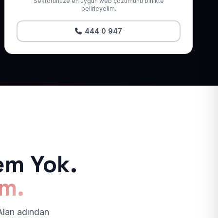
Sektörünüze en uygun web çözümünü birlikte
belirleyelim.
444 0 947
em Yok.
ım.
 Alan adından