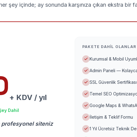
er şey içinde; ay sonunda karşınıza çıkan ekstra bir f
PAKETE DAHIL OLANLAR
Kurumsal & Mobil Uyuml
Admin Paneli — Kolayca
D
SSL Güvenlik Sertifikası
Temel SEO Optimizasyo
+ KDV / yıl
Google Maps & WhatsA
Şey Dahil
İletişim & Teklif Formu
 profesyonel siteniz
1 Yıl Ücretsiz Teknik D