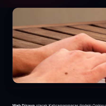
Web Dizayn
olarak Kahramanmaraş ilindeki Onikişuba