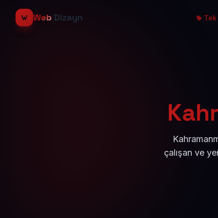
Web
Dizayn
Tek 
Kahr
Kahramanma
çalışan ve ye