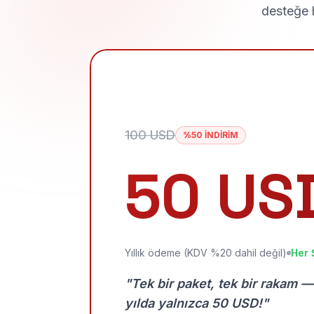
desteğe h
100 USD
%50 İNDİRİM
50 US
Yıllık ödeme (KDV %20 dahil değil)
Her 
"Tek bir paket, tek bir rakam —
yılda yalnızca 50 USD!"