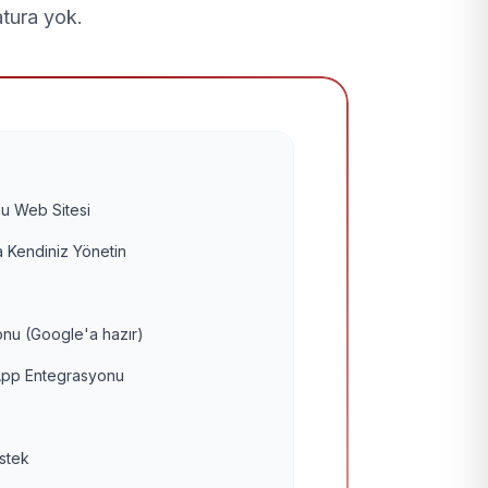
atura yok.
u Web Sitesi
 Kendiniz Yönetin
nu (Google'a hazır)
pp Entegrasyonu
estek