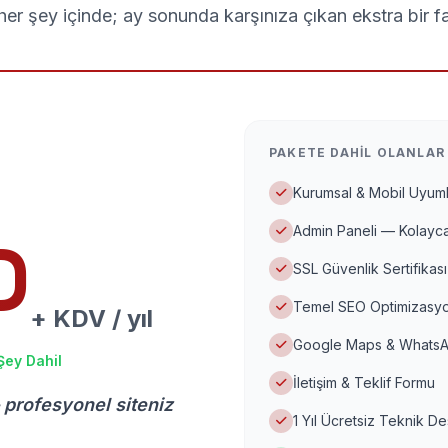
er şey içinde; ay sonunda karşınıza çıkan ekstra bir f
PAKETE DAHIL OLANLAR
Kurumsal & Mobil Uyuml
Admin Paneli — Kolayca
D
SSL Güvenlik Sertifikası
Temel SEO Optimizasyo
+ KDV / yıl
Google Maps & WhatsA
Şey Dahil
İletişim & Teklif Formu
 profesyonel siteniz
1 Yıl Ücretsiz Teknik D