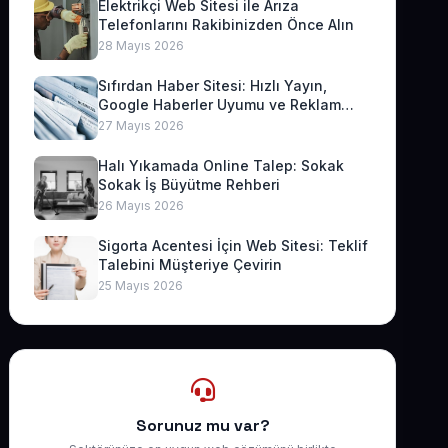
Elektrikçi Web Sitesi ile Arıza
Telefonlarını Rakibinizden Önce Alın
28 Mayıs 2026
Sıfırdan Haber Sitesi: Hızlı Yayın,
Google Haberler Uyumu ve Reklam
Geliri
27 Mayıs 2026
Halı Yıkamada Online Talep: Sokak
Sokak İş Büyütme Rehberi
26 Mayıs 2026
Sigorta Acentesi İçin Web Sitesi: Teklif
Talebini Müşteriye Çevirin
25 Mayıs 2026
Sorunuz mu var?