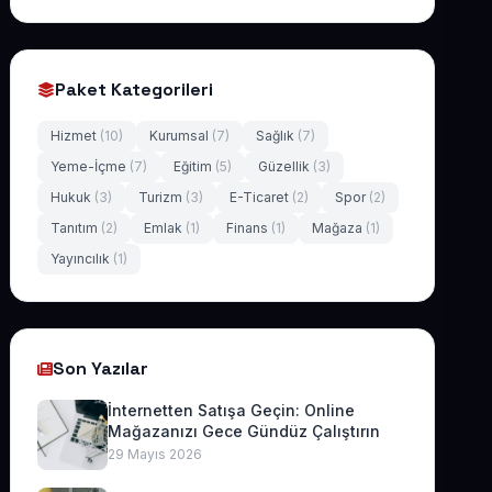
Paket Kategorileri
Hizmet
(10)
Kurumsal
(7)
Sağlık
(7)
Yeme-İçme
(7)
Eğitim
(5)
Güzellik
(3)
Hukuk
(3)
Turizm
(3)
E-Ticaret
(2)
Spor
(2)
Tanıtım
(2)
Emlak
(1)
Finans
(1)
Mağaza
(1)
Yayıncılık
(1)
Son Yazılar
İnternetten Satışa Geçin: Online
Mağazanızı Gece Gündüz Çalıştırın
29 Mayıs 2026