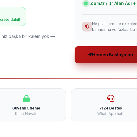
.com.tr / .tr Alan Adı
ücrete dahil!
Ne gizli ücret ne ek kale
barındırma ve fazlası bu 
niz başka bir kalem yok —
Hemen Başlayalım
Güvenli Ödeme
7/24 Destek
Kart / Havale
WhatsApp hattı