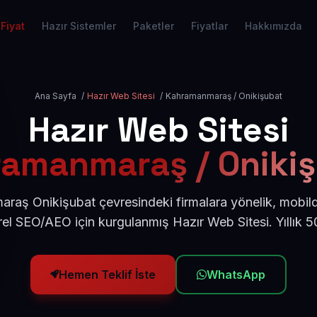
Fiyat
Hazır Sistemler
Paketler
Fiyatlar
Hakkımızda
Ana Sayfa
/
Hazır Web Sitesi
/
Kahramanmaraş / Onikişubat
Hazır Web Sitesi
amanmaraş / Oniki
raş Onikişubat çevresindeki firmalara yönelik, mobil
rel SEO/AEO için kurgulanmış Hazır Web Sitesi. Yıllık
Hemen Teklif İste
WhatsApp