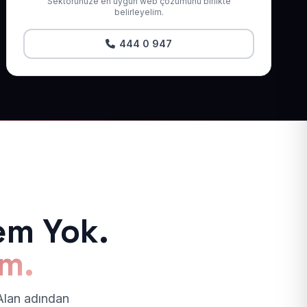
Sektörünüze en uygun web çözümünü birlikte
belirleyelim.
444 0 947
em Yok.
ım.
 Alan adından