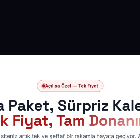
Açılışa Özel — Tek Fiyat
a Paket, Sürpriz Kal
k Fiyat, Tam Donan
siteniz artık tek ve şeffaf bir rakamla hayata geçiyor.