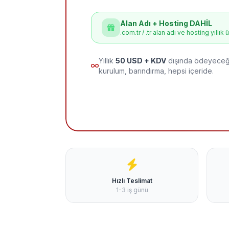
Alan Adı + Hosting DAHİL
.com.tr / .tr alan adı ve hosting yıllık 
Yıllık
50 USD + KDV
dışında ödeyeceği
kurulum, barındırma, hepsi içeride.
Hızlı Teslimat
1-3 iş günü