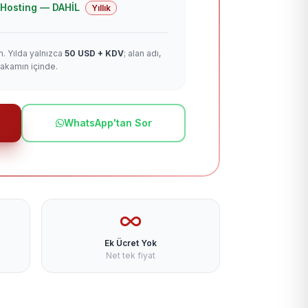
 + Hosting — DAHİL
Yıllık
m. Yılda yalnızca
50 USD + KDV
; alan adı,
rakamın içinde.
WhatsApp'tan Sor
Ek Ücret Yok
Net tek fiyat