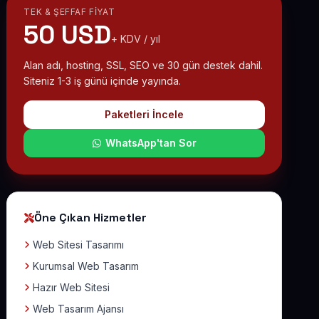
TEK & ŞEFFAF FIYAT
50 USD
+ KDV / yıl
Alan adı, hosting, SSL, SEO ve 30 gün destek dahil.
Siteniz 1-3 iş günü içinde yayında.
Paketleri İncele
WhatsApp'tan Sor
Öne Çıkan Hizmetler
Web Sitesi Tasarımı
Kurumsal Web Tasarım
Hazır Web Sitesi
Web Tasarım Ajansı