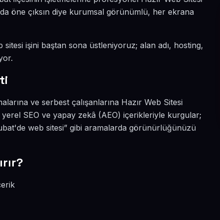
nyada öne çıksın diye kurumsal görünümlü, her ekrana
sitesi işini baştan sona üstleniyoruz; alan adı, hosting,
yor.
ti
larına ve serbest çalışanlarına Hazır Web Sitesi
 yerel SEO ve yapay zekâ (AEO) içerikleriyle kurgular;
şubat'de web sitesi” gibi aramalarda görünürlüğünüzü
rır?
çerik