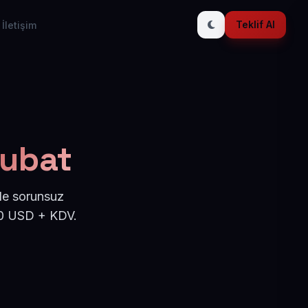
Teklif Al
İletişim
şubat
de sorunsuz
 50 USD + KDV.