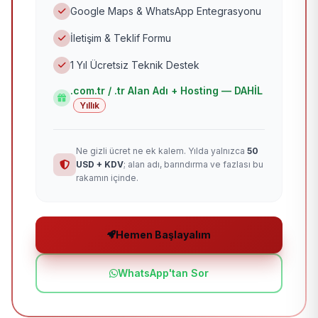
Google Maps & WhatsApp Entegrasyonu
İletişim & Teklif Formu
1 Yıl Ücretsiz Teknik Destek
.com.tr / .tr Alan Adı + Hosting — DAHİL
Yıllık
Ne gizli ücret ne ek kalem. Yılda yalnızca
50
USD + KDV
; alan adı, barındırma ve fazlası bu
rakamın içinde.
Hemen Başlayalım
WhatsApp'tan Sor