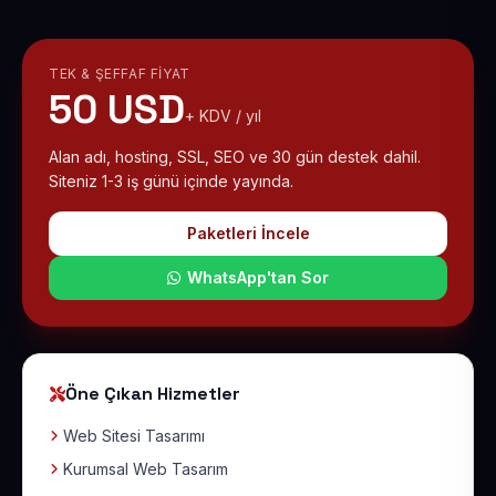
TEK & ŞEFFAF FIYAT
50 USD
+ KDV / yıl
Alan adı, hosting, SSL, SEO ve 30 gün destek dahil.
Siteniz 1-3 iş günü içinde yayında.
Paketleri İncele
WhatsApp'tan Sor
Öne Çıkan Hizmetler
Web Sitesi Tasarımı
Kurumsal Web Tasarım