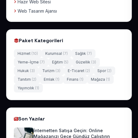
Hazır Web Sitesi
Web Tasarım Ajansı
Paket Kategorileri
Hizmet
(10)
Kurumsal
(7)
Sağlık
(7)
Yeme-İçme
(7)
Eğitim
(5)
Güzellik
(3)
Hukuk
(3)
Turizm
(3)
E-Ticaret
(2)
Spor
(2)
Tanıtım
(2)
Emlak
(1)
Finans
(1)
Mağaza
(1)
Yayıncılık
(1)
Son Yazılar
İnternetten Satışa Geçin: Online
Mağazanızı Gece Gündüz Çalıştırın