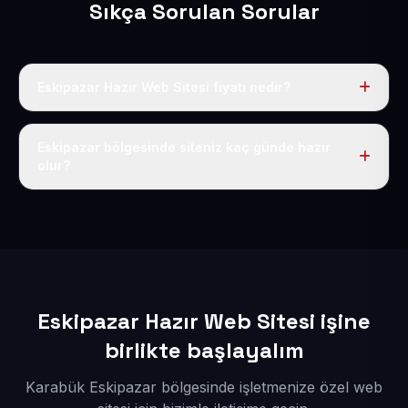
Sıkça Sorulan Sorular
Eskipazar Hazır Web Sitesi fiyatı nedir?
Tek fiyat uygulanır: yıllık 50 USD + KDV. Bu bedele alan
adı, hosting, SSL ve temel SEO da dahildir.
Eskipazar bölgesinde siteniz kaç günde hazır
olur?
İçerikleriniz elimize geçtikten sonra siteniz 1-3 iş günü
içerisinde yayına alınır.
Eskipazar Hazır Web Sitesi işine
birlikte başlayalım
Karabük Eskipazar bölgesinde işletmenize özel web