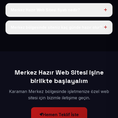
Merkez Hazır Web Sitesi fiyatı nedir?
Tek fiyat uygulanır: yıllık 50 USD + KDV. Bu bedele alan
adı, hosting, SSL ve temel SEO da dahildir.
Merkez bölgesinde siteniz kaç günde hazır olur?
İçerikleriniz elimize geçtikten sonra siteniz 1-3 iş günü
içerisinde yayına alınır.
Merkez Hazır Web Sitesi işine
birlikte başlayalım
Karaman Merkez bölgesinde işletmenize özel web
sitesi için bizimle iletişime geçin.
Hemen Teklif İste