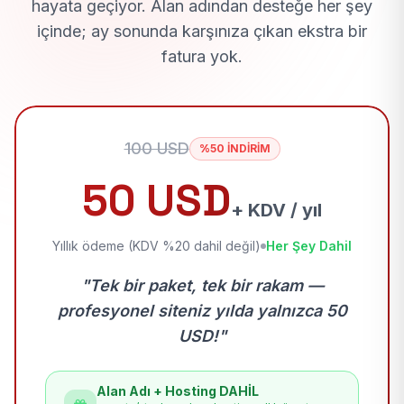
hayata geçiyor. Alan adından desteğe her şey
içinde; ay sonunda karşınıza çıkan ekstra bir
fatura yok.
100 USD
%50 İNDİRİM
50 USD
+ KDV / yıl
Yıllık ödeme (KDV %20 dahil değil)
Her Şey Dahil
"Tek bir paket, tek bir rakam —
profesyonel siteniz yılda yalnızca 50
USD!"
Alan Adı + Hosting DAHİL