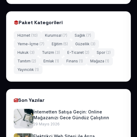
Paket Kategorileri
Hizmet
(10)
Kurumsal
(7)
Sağlık
(7)
Yeme-İçme
(7)
Eğitim
(5)
Güzellik
(3)
Hukuk
(3)
Turizm
(3)
E-Ticaret
(2)
Spor
(2)
Tanıtım
(2)
Emlak
(1)
Finans
(1)
Mağaza
(1)
Yayıncılık
(1)
Son Yazılar
İnternetten Satışa Geçin: Online
Mağazanızı Gece Gündüz Çalıştırın
29 Mayıs 2026
Elektrikçi Web Sitesi ile Arıza