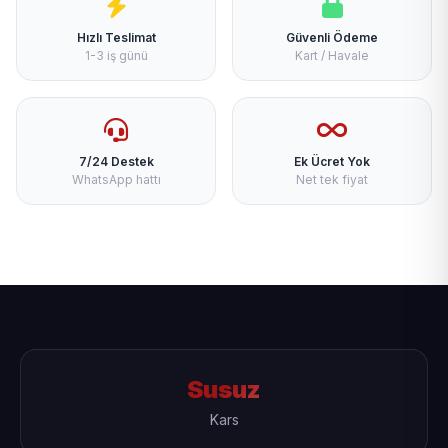
Hızlı Teslimat
Güvenli Ödeme
1-3 iş günü
Kart / Havale
7/24 Destek
Ek Ücret Yok
WhatsApp hattı
Net tek fiyat
Susuz
Kars