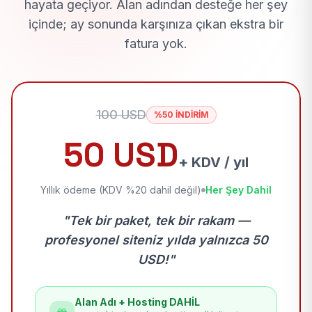
hayata geçiyor. Alan adından desteğe her şey
içinde; ay sonunda karşınıza çıkan ekstra bir
fatura yok.
100 USD
%50 İNDİRİM
50 USD
+ KDV / yıl
Yıllık ödeme (KDV %20 dahil değil)
Her Şey Dahil
"Tek bir paket, tek bir rakam —
profesyonel siteniz yılda yalnızca 50
USD!"
Alan Adı + Hosting DAHİL