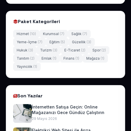
Paket Kategorileri
Hizmet
(10)
Kurumsal
(7)
Sağlık
(7)
Yeme-İçme
(7)
Eğitim
(5)
Güzellik
(3)
Hukuk
(3)
Turizm
(3)
E-Ticaret
(2)
Spor
(2)
Tanıtım
(2)
Emlak
(1)
Finans
(1)
Mağaza
(1)
Yayıncılık
(1)
Son Yazılar
İnternetten Satışa Geçin: Online
Mağazanızı Gece Gündüz Çalıştırın
29 Mayıs 2026
Elektrikçi Web Sitesi ile Arıza