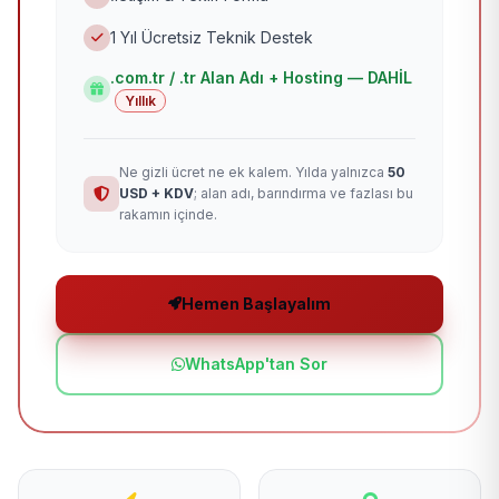
1 Yıl Ücretsiz Teknik Destek
.com.tr / .tr Alan Adı + Hosting — DAHİL
Yıllık
Ne gizli ücret ne ek kalem. Yılda yalnızca
50
USD + KDV
; alan adı, barındırma ve fazlası bu
rakamın içinde.
Hemen Başlayalım
WhatsApp'tan Sor