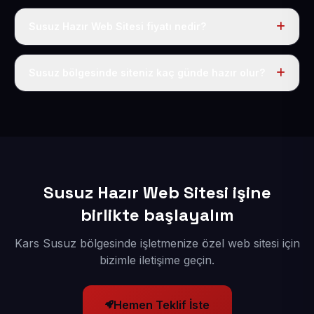
Susuz Hazır Web Sitesi fiyatı nedir?
Tek fiyat uygulanır: yıllık 50 USD + KDV. Bu bedele alan
adı, hosting, SSL ve temel SEO da dahildir.
Susuz bölgesinde siteniz kaç günde hazır olur?
İçerikleriniz elimize geçtikten sonra siteniz 1-3 iş günü
içerisinde yayına alınır.
Susuz Hazır Web Sitesi işine
birlikte başlayalım
Kars Susuz bölgesinde işletmenize özel web sitesi için
bizimle iletişime geçin.
Hemen Teklif İste