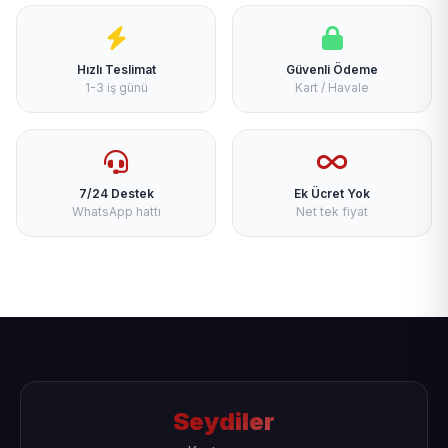
Hızlı Teslimat
Güvenli Ödeme
1-3 iş günü
Kart / Havale
7/24 Destek
Ek Ücret Yok
WhatsApp hattı
Net tek fiyat
Seydiler