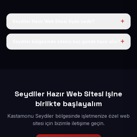
Seydiler Hazır Web Sitesi fiyatı nedir?
Tek fiyat uygulanır: yıllık 50 USD + KDV. Bu bedele alan
adı, hosting, SSL ve temel SEO da dahildir.
Seydiler bölgesinde siteniz kaç günde hazır olur?
İçerikleriniz elimize geçtikten sonra siteniz 1-3 iş günü
içerisinde yayına alınır.
Seydiler Hazır Web Sitesi işine
birlikte başlayalım
Kastamonu Seydiler bölgesinde işletmenize özel web
sitesi için bizimle iletişime geçin.