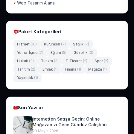
Web Tasarım Ajansı
Paket Kategorileri
Hizmet
(10)
Kurumsal
(7)
Sağlık
(7)
Yeme-İçme
(7)
Eğitim
(5)
Güzellik
(3)
Hukuk
(3)
Turizm
(3)
E-Ticaret
(2)
Spor
(2)
Tanıtım
(2)
Emlak
(1)
Finans
(1)
Mağaza
(1)
Yayıncılık
(1)
Son Yazılar
İnternetten Satışa Geçin: Online
Mağazanızı Gece Gündüz Çalıştırın
29 Mayıs 2026