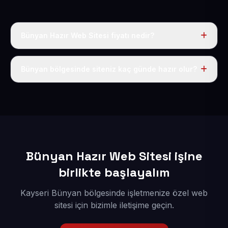
Bünyan Hazır Web Sitesi fiyatı nedir?
Tek fiyat uygulanır: yıllık 50 USD + KDV. Bu bedele alan
adı, hosting, SSL ve temel SEO da dahildir.
Bünyan bölgesinde siteniz kaç günde hazır olur?
İçerikleriniz elimize geçtikten sonra siteniz 1-3 iş günü
içerisinde yayına alınır.
Bünyan Hazır Web Sitesi işine
birlikte başlayalım
Kayseri Bünyan bölgesinde işletmenize özel web
sitesi için bizimle iletişime geçin.