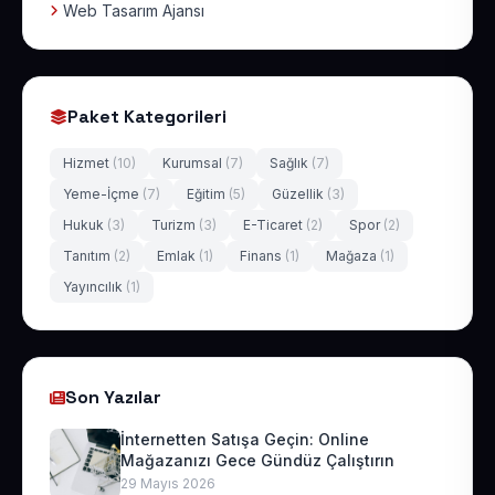
Web Tasarım Ajansı
Paket Kategorileri
Hizmet
(10)
Kurumsal
(7)
Sağlık
(7)
Yeme-İçme
(7)
Eğitim
(5)
Güzellik
(3)
Hukuk
(3)
Turizm
(3)
E-Ticaret
(2)
Spor
(2)
Tanıtım
(2)
Emlak
(1)
Finans
(1)
Mağaza
(1)
Yayıncılık
(1)
Son Yazılar
İnternetten Satışa Geçin: Online
Mağazanızı Gece Gündüz Çalıştırın
29 Mayıs 2026