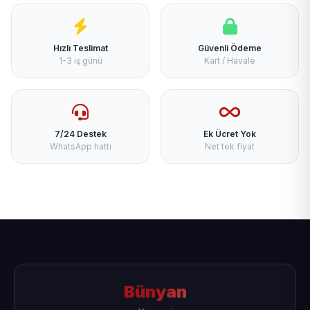
Hızlı Teslimat
Güvenli Ödeme
1-3 iş günü
Kart / Havale
7/24 Destek
Ek Ücret Yok
WhatsApp hattı
Net tek fiyat
Bünyan