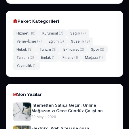
Paket Kategorileri
Hizmet
(10)
Kurumsal
(7)
Sağlık
(7)
Yeme-İçme
(7)
Eğitim
(5)
Güzellik
(3)
Hukuk
(3)
Turizm
(3)
E-Ticaret
(2)
Spor
(2)
Tanıtım
(2)
Emlak
(1)
Finans
(1)
Mağaza
(1)
Yayıncılık
(1)
Son Yazılar
İnternetten Satışa Geçin: Online
Mağazanızı Gece Gündüz Çalıştırın
29 Mayıs 2026
Elektrikçi Web Sitesi ile Arıza