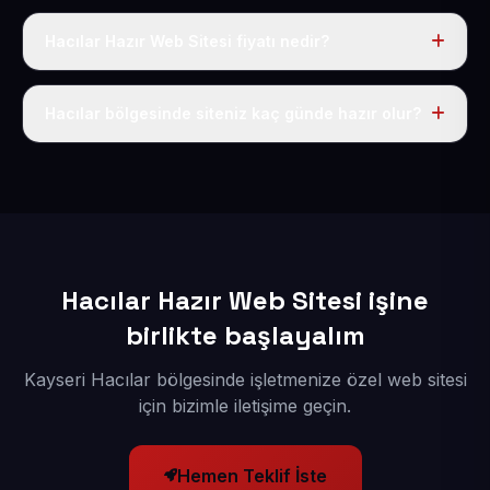
Hacılar Hazır Web Sitesi fiyatı nedir?
Tek fiyat uygulanır: yıllık 50 USD + KDV. Bu bedele alan
adı, hosting, SSL ve temel SEO da dahildir.
Hacılar bölgesinde siteniz kaç günde hazır olur?
İçerikleriniz elimize geçtikten sonra siteniz 1-3 iş günü
içerisinde yayına alınır.
Hacılar Hazır Web Sitesi işine
birlikte başlayalım
Kayseri Hacılar bölgesinde işletmenize özel web sitesi
için bizimle iletişime geçin.
Hemen Teklif İste