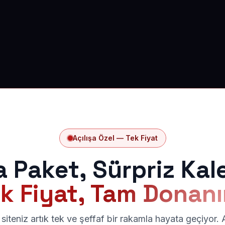
Açılışa Özel — Tek Fiyat
a Paket, Sürpriz Kal
k Fiyat, Tam Donan
siteniz artık tek ve şeffaf bir rakamla hayata geçiyor.