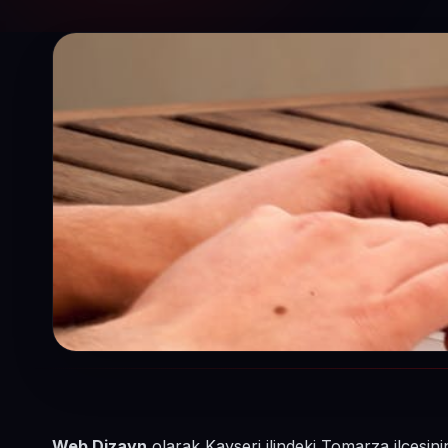
Web Dizayn
olarak Kayseri ilindeki Tomarza ilçesini