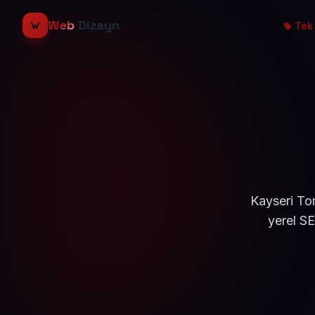
Web
Dizayn
Tek 
Kayseri To
yerel S