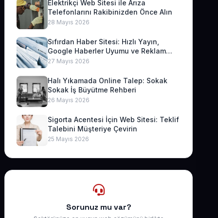
Elektrikçi Web Sitesi ile Arıza
Telefonlarını Rakibinizden Önce Alın
28 Mayıs 2026
Sıfırdan Haber Sitesi: Hızlı Yayın,
Google Haberler Uyumu ve Reklam
Geliri
27 Mayıs 2026
Halı Yıkamada Online Talep: Sokak
Sokak İş Büyütme Rehberi
26 Mayıs 2026
Sigorta Acentesi İçin Web Sitesi: Teklif
Talebini Müşteriye Çevirin
25 Mayıs 2026
Sorunuz mu var?