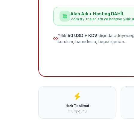
Alan Adı + Hosting DAHİL
.com.tr / .tr alan adı ve hosting yıllık 
Yıllık
50 USD + KDV
dışında ödeyeceği
kurulum, barındırma, hepsi içeride.
Hızlı Teslimat
1-3 iş günü