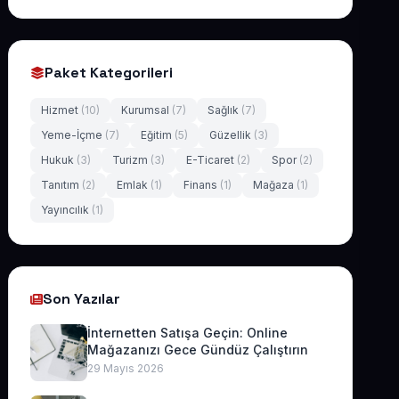
Paket Kategorileri
Hizmet
(10)
Kurumsal
(7)
Sağlık
(7)
Yeme-İçme
(7)
Eğitim
(5)
Güzellik
(3)
Hukuk
(3)
Turizm
(3)
E-Ticaret
(2)
Spor
(2)
Tanıtım
(2)
Emlak
(1)
Finans
(1)
Mağaza
(1)
Yayıncılık
(1)
Son Yazılar
İnternetten Satışa Geçin: Online
Mağazanızı Gece Gündüz Çalıştırın
29 Mayıs 2026