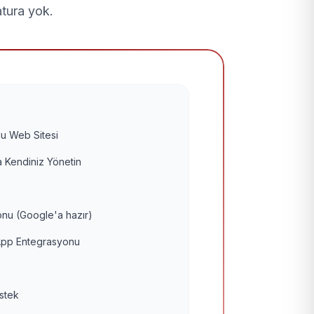
atura yok.
u Web Sitesi
 Kendiniz Yönetin
nu (Google'a hazır)
pp Entegrasyonu
estek