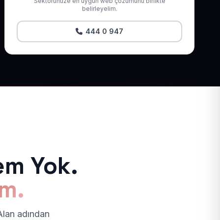
Sektörünüze en uygun web çözümünü birlikte
belirleyelim.
444 0 947
em Yok.
ım.
 Alan adından