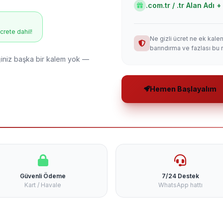
.com.tr / .tr Alan Adı
ücrete dahil!
Ne gizli ücret ne ek kale
barındırma ve fazlası bu 
niz başka bir kalem yok —
Hemen Başlayalım
Güvenli Ödeme
7/24 Destek
Kart / Havale
WhatsApp hattı