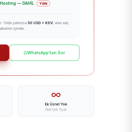
 + Hosting — DAHİL
Yıllık
m. Yılda yalnızca
50 USD + KDV
; alan adı,
rakamın içinde.
WhatsApp'tan Sor
Ek Ücret Yok
Net tek fiyat