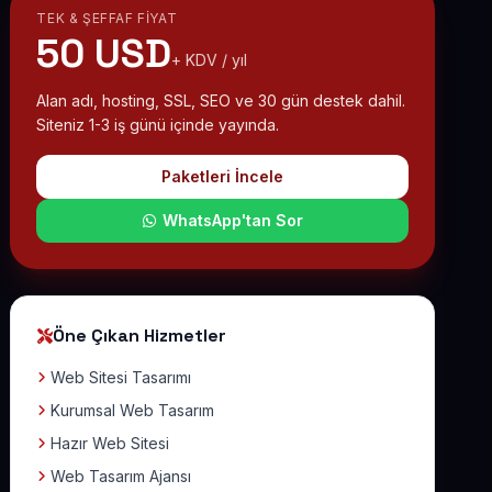
TEK & ŞEFFAF FIYAT
50 USD
+ KDV / yıl
Alan adı, hosting, SSL, SEO ve 30 gün destek dahil.
Siteniz 1-3 iş günü içinde yayında.
Paketleri İncele
WhatsApp'tan Sor
Öne Çıkan Hizmetler
Web Sitesi Tasarımı
Kurumsal Web Tasarım
Hazır Web Sitesi
Web Tasarım Ajansı