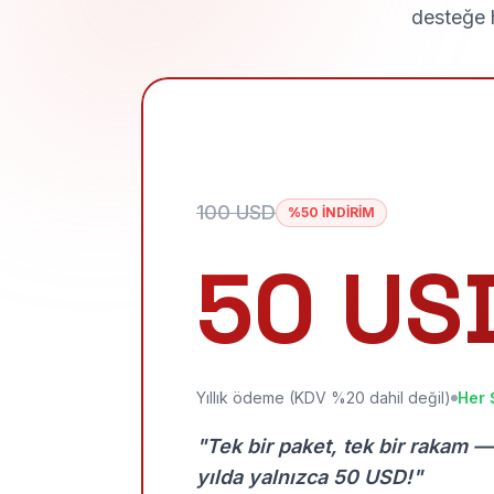
desteğe h
100 USD
%50 İNDİRİM
50 US
Yıllık ödeme (KDV %20 dahil değil)
Her 
"Tek bir paket, tek bir rakam —
yılda yalnızca 50 USD!"