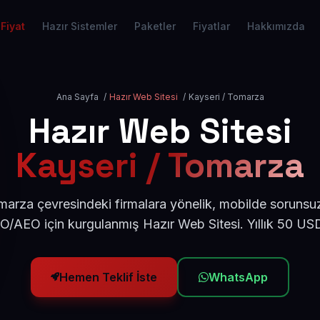
Fiyat
Hazır Sistemler
Paketler
Fiyatlar
Hakkımızda
Ana Sayfa
/
Hazır Web Sitesi
/
Kayseri / Tomarza
Hazır Web Sitesi
Kayseri / Tomarza
marza çevresindeki firmalara yönelik, mobilde sorunsuz
EO/AEO için kurgulanmış Hazır Web Sitesi. Yıllık 50 US
Hemen Teklif İste
WhatsApp