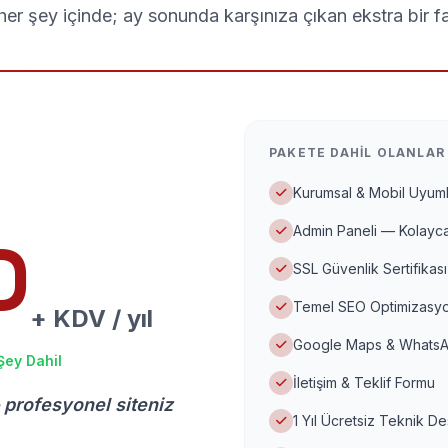
er şey içinde; ay sonunda karşınıza çıkan ekstra bir f
PAKETE DAHIL OLANLAR
Kurumsal & Mobil Uyuml
Admin Paneli — Kolayca
D
SSL Güvenlik Sertifikası
Temel SEO Optimizasyo
+ KDV / yıl
Google Maps & WhatsA
Şey Dahil
İletişim & Teklif Formu
 profesyonel siteniz
1 Yıl Ücretsiz Teknik D