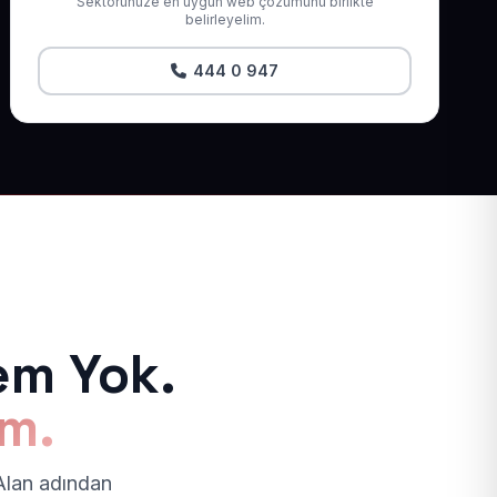
Sektörünüze en uygun web çözümünü birlikte
belirleyelim.
444 0 947
em Yok.
ım.
 Alan adından