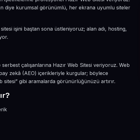
ıksın diye kurumsal görünümlü, her ekrana uyumlu siteler
sitesi işini baştan sona üstleniyoruz; alan adı, hosting,
yor.
ve serbest çalışanlarına Hazır Web Sitesi veriyoruz. Web
apay zekâ (AEO) içerikleriyle kurgular; böylece
b sitesi” gibi aramalarda görünürlüğünüzü artırır.
ır?
erik