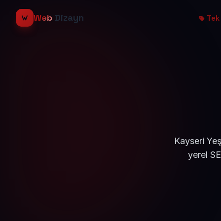
Web
Dizayn
Tek 
Kayseri Yeş
yerel S