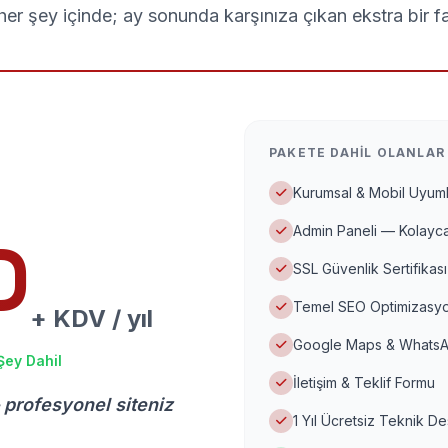
er şey içinde; ay sonunda karşınıza çıkan ekstra bir f
PAKETE DAHIL OLANLAR
Kurumsal & Mobil Uyuml
Admin Paneli — Kolayca
D
SSL Güvenlik Sertifikası
Temel SEO Optimizasyo
+ KDV / yıl
Google Maps & WhatsA
Şey Dahil
İletişim & Teklif Formu
 profesyonel siteniz
1 Yıl Ücretsiz Teknik D