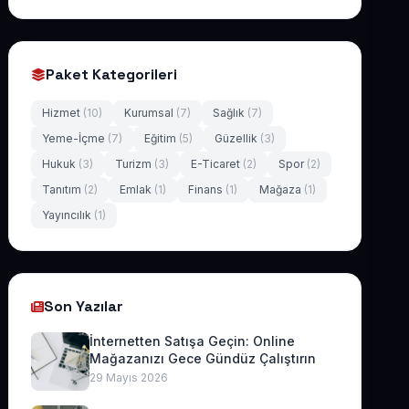
Paket Kategorileri
Hizmet
(10)
Kurumsal
(7)
Sağlık
(7)
Yeme-İçme
(7)
Eğitim
(5)
Güzellik
(3)
Hukuk
(3)
Turizm
(3)
E-Ticaret
(2)
Spor
(2)
Tanıtım
(2)
Emlak
(1)
Finans
(1)
Mağaza
(1)
Yayıncılık
(1)
Son Yazılar
İnternetten Satışa Geçin: Online
Mağazanızı Gece Gündüz Çalıştırın
29 Mayıs 2026