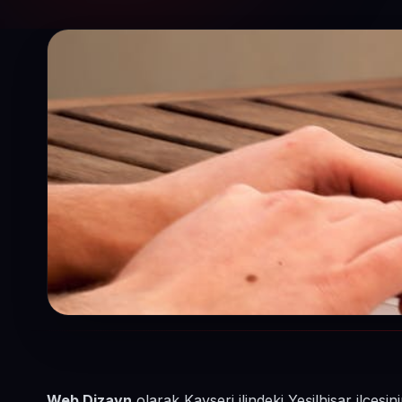
Web Dizayn
olarak Kayseri ilindeki Yeşilhisar ilçesi