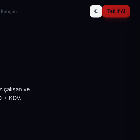
Teklif Al
İletişim
z çalışan ve
D + KDV.