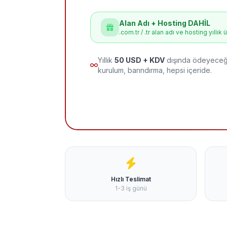
Alan Adı + Hosting DAHİL
.com.tr / .tr alan adı ve hosting yıllık 
Yıllık
50 USD + KDV
dışında ödeyeceği
kurulum, barındırma, hepsi içeride.
Hızlı Teslimat
1-3 iş günü