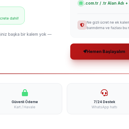
.com.tr / .tr Alan Adı
ücrete dahil!
Ne gizli ücret ne ek kale
barındırma ve fazlası bu 
niz başka bir kalem yok —
Hemen Başlayalım
Güvenli Ödeme
7/24 Destek
Kart / Havale
WhatsApp hattı