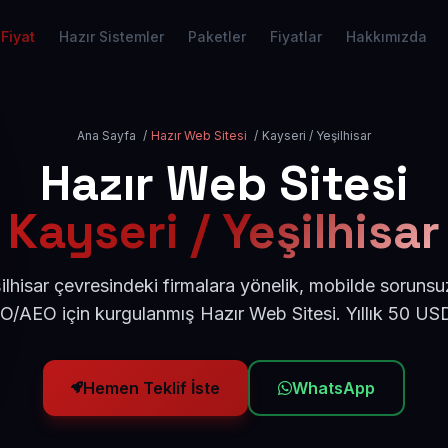
Fiyat
Hazır Sistemler
Paketler
Fiyatlar
Hakkımızda
Ana Sayfa
/
Hazır Web Sitesi
/
Kayseri / Yeşilhisar
Hazır Web Sitesi
Kayseri / Yeşilhisar
ilhisar çevresindeki firmalara yönelik, mobilde sorunsu
EO/AEO için kurgulanmış Hazır Web Sitesi. Yıllık 50 US
Hemen Teklif İste
WhatsApp