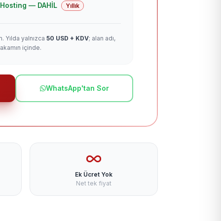
 + Hosting — DAHİL
Yıllık
m. Yılda yalnızca
50 USD + KDV
; alan adı,
rakamın içinde.
WhatsApp'tan Sor
Ek Ücret Yok
Net tek fiyat