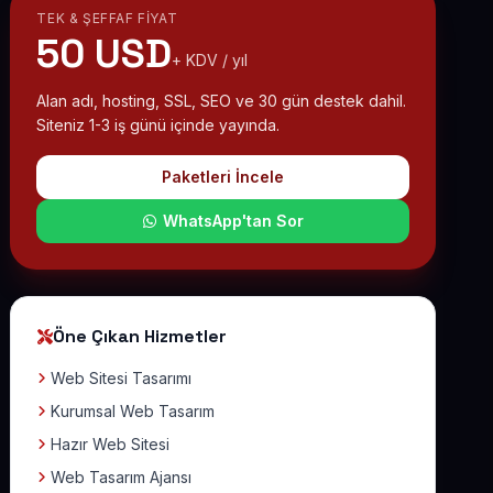
TEK & ŞEFFAF FIYAT
50 USD
+ KDV / yıl
Alan adı, hosting, SSL, SEO ve 30 gün destek dahil.
Siteniz 1-3 iş günü içinde yayında.
Paketleri İncele
WhatsApp'tan Sor
Öne Çıkan Hizmetler
Web Sitesi Tasarımı
Kurumsal Web Tasarım
Hazır Web Sitesi
Web Tasarım Ajansı