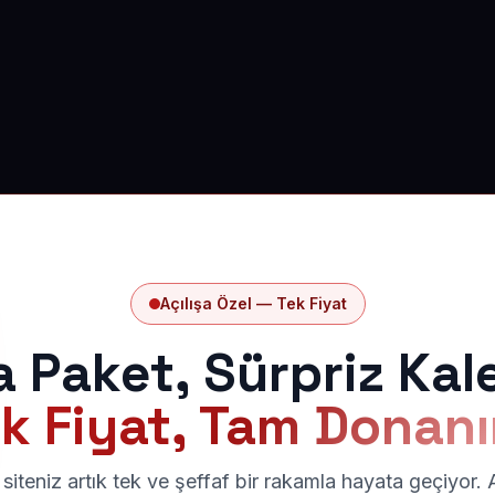
Açılışa Özel — Tek Fiyat
a Paket, Sürpriz Kal
k Fiyat, Tam Donan
siteniz artık tek ve şeffaf bir rakamla hayata geçiyor.