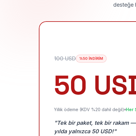
desteğe h
100 USD
%50 İNDİRİM
50 US
Yıllık ödeme (KDV %20 dahil değil)
Her 
"Tek bir paket, tek bir rakam —
yılda yalnızca 50 USD!"