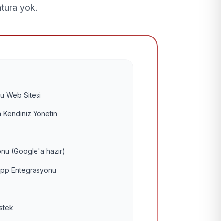
atura yok.
u Web Sitesi
 Kendiniz Yönetin
nu (Google'a hazır)
pp Entegrasyonu
estek