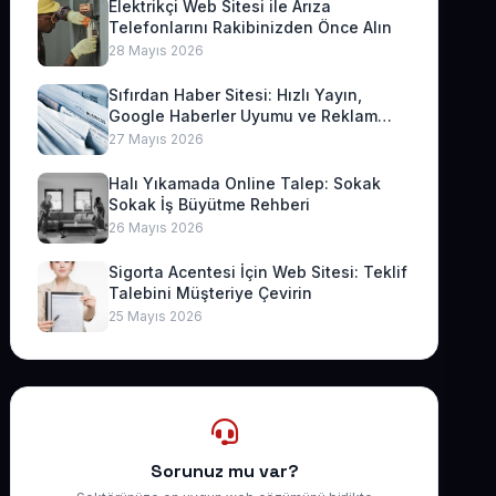
Elektrikçi Web Sitesi ile Arıza
Telefonlarını Rakibinizden Önce Alın
28 Mayıs 2026
Sıfırdan Haber Sitesi: Hızlı Yayın,
Google Haberler Uyumu ve Reklam
Geliri
27 Mayıs 2026
Halı Yıkamada Online Talep: Sokak
Sokak İş Büyütme Rehberi
26 Mayıs 2026
Sigorta Acentesi İçin Web Sitesi: Teklif
Talebini Müşteriye Çevirin
25 Mayıs 2026
Sorunuz mu var?