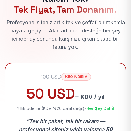
Tek Fiyat, Tam Donanım.
Profesyonel siteniz artık tek ve şeffaf bir rakamla
hayata geçiyor. Alan adından desteğe her şey
içinde; ay sonunda karşınıza çıkan ekstra bir
fatura yok.
100 USD
%50 İNDİRİM
50 USD
+ KDV / yıl
Yıllık ödeme (KDV %20 dahil değil)
Her Şey Dahil
"Tek bir paket, tek bir rakam —
profesyonel siteniz yılda yalnızca 50