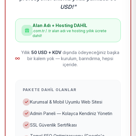
USD!"
Alan Adı + Hosting DAHİL
.com.tr / .tr alan adı ve hosting yıllık ücrete
dahil!
Yıllık
50 USD + KDV
dışında ödeyeceğiniz başka
bir kalem yok — kurulum, barındırma, hepsi
içeride.
PAKETE DAHIL OLANLAR
Kurumsal & Mobil Uyumlu Web Sitesi
Admin Paneli — Kolayca Kendiniz Yönetin
SSL Güvenlik Sertifikası
Temel SEO Optimizasyonu (Google'a