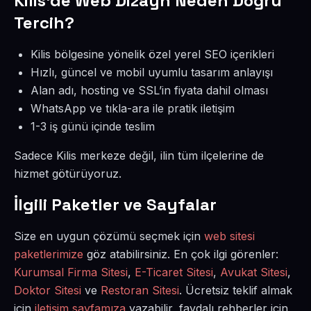
Kilis’de Web Dizayn Neden Doğru
Tercih?
Kilis bölgesine yönelik özel yerel SEO içerikleri
Hızlı, güncel ve mobil uyumlu tasarım anlayışı
Alan adı, hosting ve SSL’in fiyata dahil olması
WhatsApp ve tıkla-ara ile pratik iletişim
1-3 iş günü içinde teslim
Sadece Kilis merkeze değil, ilin tüm ilçelerine de
hizmet götürüyoruz.
İlgili Paketler ve Sayfalar
Size en uygun çözümü seçmek için
web sitesi
paketlerimize
göz atabilirsiniz. En çok ilgi görenler:
Kurumsal Firma Sitesi
,
E-Ticaret Sitesi
,
Avukat Sitesi
,
Doktor Sitesi
ve
Restoran Sitesi
. Ücretsiz teklif almak
için
iletişim sayfamıza
yazabilir, faydalı rehberler için