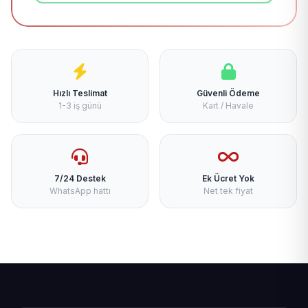
Hızlı Teslimat
Güvenli Ödeme
1-3 iş günü
Kart / Havale
7/24 Destek
Ek Ücret Yok
WhatsApp hattı
Net tek fiyat