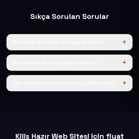
Sıkça Sorulan Sorular
Kilis Hazır Web Sitesi için fiyat ne kadar?
Kilis dahil Türkiye’nin her yerinde geçerli yıllık tek
fiyatımız 50 USD + KDV’dir. Alan adı, hosting, SSL ve
Kilis ilçelerinde de çalışıyor musunuz?
temel SEO bu fiyatın içindedir.
Elbette; Kilis iline bağlı bütün ilçelere uzaktan ve
eksiksiz şekilde hizmet sunuyoruz.
Kilis aramalarında üst sıralara çıkabilir miyim?
Sitenizi Kilis odaklı yerel SEO ve AEO içerikleriyle
kuruyoruz; böylece bölgesel aramalarda daha kolay
bulunur hale gelirsiniz.
Kilis Hazır Web Sitesi için fiyat