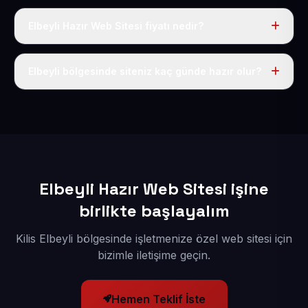
Elbeyli Hazır Web Sitesi fiyatı nedir?
Tek fiyat uygulanır: yıllık 50 USD + KDV. Bu bedele alan
adı, hosting, SSL ve temel SEO da dahildir.
Elbeyli bölgesinde siteniz kaç günde hazır olur?
İçerikleriniz elimize geçtikten sonra siteniz 1-3 iş günü
içerisinde yayına alınır.
Elbeyli Hazır Web Sitesi işine
birlikte başlayalım
Kilis Elbeyli bölgesinde işletmenize özel web sitesi için
bizimle iletişime geçin.
Hemen Teklif İste