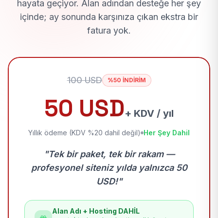
hayata geçiyor. Alan adından desteğe her şey
içinde; ay sonunda karşınıza çıkan ekstra bir
fatura yok.
100 USD
%50 İNDİRİM
50 USD
+ KDV / yıl
Yıllık ödeme (KDV %20 dahil değil)
Her Şey Dahil
"Tek bir paket, tek bir rakam —
profesyonel siteniz yılda yalnızca 50
USD!"
Alan Adı + Hosting DAHİL