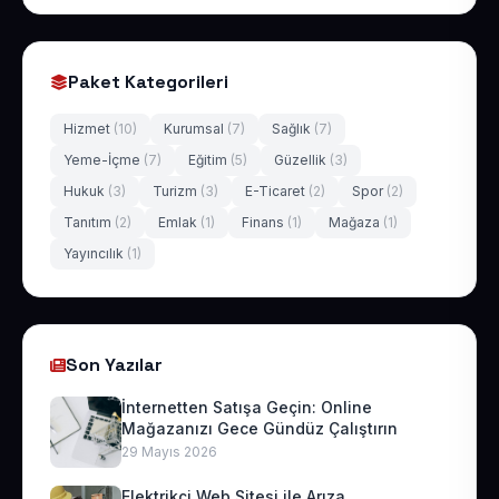
Paket Kategorileri
Hizmet
(10)
Kurumsal
(7)
Sağlık
(7)
Yeme-İçme
(7)
Eğitim
(5)
Güzellik
(3)
Hukuk
(3)
Turizm
(3)
E-Ticaret
(2)
Spor
(2)
Tanıtım
(2)
Emlak
(1)
Finans
(1)
Mağaza
(1)
Yayıncılık
(1)
Son Yazılar
İnternetten Satışa Geçin: Online
Mağazanızı Gece Gündüz Çalıştırın
29 Mayıs 2026
Elektrikçi Web Sitesi ile Arıza