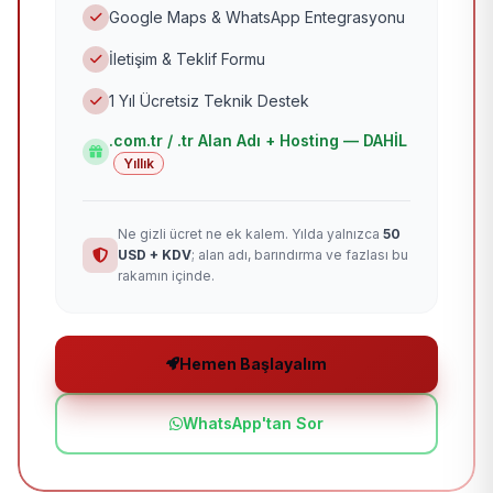
Google Maps & WhatsApp Entegrasyonu
İletişim & Teklif Formu
1 Yıl Ücretsiz Teknik Destek
.com.tr / .tr Alan Adı + Hosting — DAHİL
Yıllık
Ne gizli ücret ne ek kalem. Yılda yalnızca
50
USD + KDV
; alan adı, barındırma ve fazlası bu
rakamın içinde.
Hemen Başlayalım
WhatsApp'tan Sor