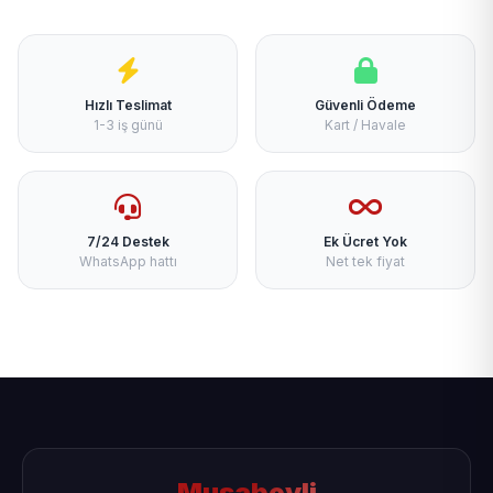
Hızlı Teslimat
Güvenli Ödeme
1-3 iş günü
Kart / Havale
7/24 Destek
Ek Ücret Yok
WhatsApp hattı
Net tek fiyat
Musabeyli