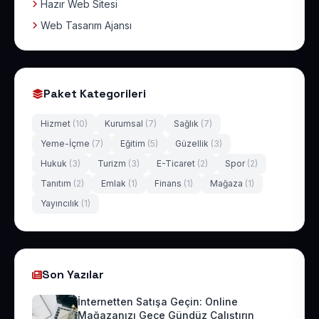
Hazır Web Sitesi
Web Tasarım Ajansı
Paket Kategorileri
Hizmet
(10)
Kurumsal
(7)
Sağlık
(7)
Yeme-İçme
(7)
Eğitim
(5)
Güzellik
(3)
Hukuk
(3)
Turizm
(3)
E-Ticaret
(2)
Spor
(2)
Tanıtım
(2)
Emlak
(1)
Finans
(1)
Mağaza
(1)
Yayıncılık
(1)
Son Yazılar
İnternetten Satışa Geçin: Online
Mağazanızı Gece Gündüz Çalıştırın