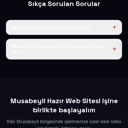
Sıkça Sorulan Sorular
Musabeyli Hazır Web Sitesi fiyatı nedir?
Tek fiyat uygulanır: yıllık 50 USD + KDV. Bu bedele alan
adı, hosting, SSL ve temel SEO da dahildir.
Musabeyli bölgesinde siteniz kaç günde hazır
olur?
İçerikleriniz elimize geçtikten sonra siteniz 1-3 iş günü
içerisinde yayına alınır.
Musabeyli Hazır Web Sitesi işine
birlikte başlayalım
Kilis Musabeyli bölgesinde işletmenize özel web sitesi