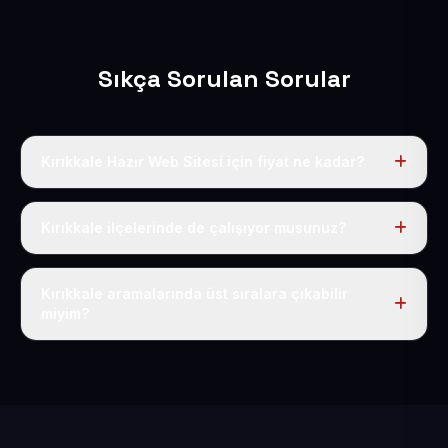
Sıkça Sorulan Sorular
Kırıkkale Hazır Web Sitesi için fiyat ne kadar?
Kırıkkale dahil Türkiye’nin her yerinde geçerli yıllık tek
fiyatımız 50 USD + KDV’dir. Alan adı, hosting, SSL ve
Kırıkkale ilçelerinde de çalışıyor musunuz?
temel SEO bu fiyatın içindedir.
Elbette; Kırıkkale iline bağlı bütün ilçelere uzaktan ve
eksiksiz şekilde hizmet sunuyoruz.
Kırıkkale aramalarında üst sıralara çıkabilir
miyim?
Sitenizi Kırıkkale odaklı yerel SEO ve AEO içerikleriyle
kuruyoruz; böylece bölgesel aramalarda daha kolay
bulunur hale gelirsiniz.