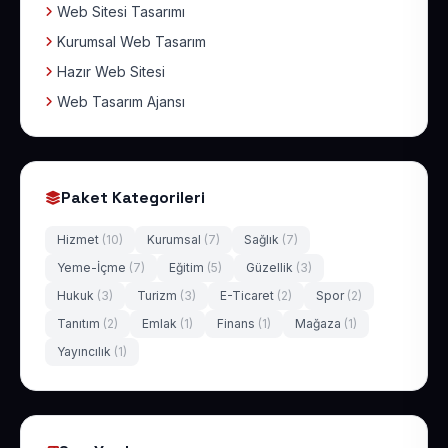
Web Sitesi Tasarımı
Kurumsal Web Tasarım
Hazır Web Sitesi
Web Tasarım Ajansı
Paket Kategorileri
Hizmet
(10)
Kurumsal
(7)
Sağlık
(7)
Yeme-İçme
(7)
Eğitim
(5)
Güzellik
(3)
Hukuk
(3)
Turizm
(3)
E-Ticaret
(2)
Spor
(2)
Tanıtım
(2)
Emlak
(1)
Finans
(1)
Mağaza
(1)
Yayıncılık
(1)