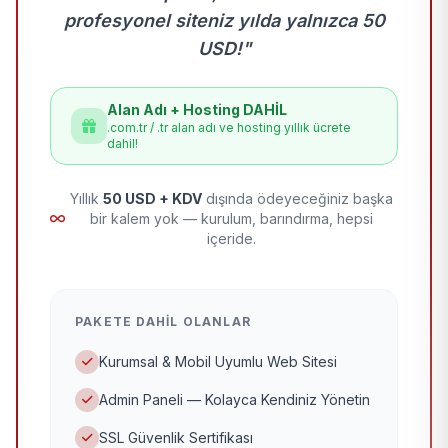
profesyonel siteniz yılda yalnızca 50
USD!"
Alan Adı + Hosting DAHİL
.com.tr / .tr alan adı ve hosting yıllık ücrete
dahil!
Yıllık
50 USD + KDV
dışında ödeyeceğiniz başka
bir kalem yok — kurulum, barındırma, hepsi
içeride.
PAKETE DAHIL OLANLAR
Kurumsal & Mobil Uyumlu Web Sitesi
Admin Paneli — Kolayca Kendiniz Yönetin
SSL Güvenlik Sertifikası