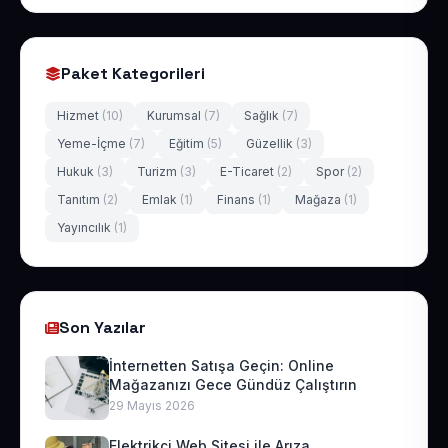
Paket Kategorileri
Hizmet
(10)
Kurumsal
(7)
Sağlık
(7)
Yeme-İçme
(7)
Eğitim
(5)
Güzellik
(3)
Hukuk
(3)
Turizm
(3)
E-Ticaret
(2)
Spor
(2)
Tanıtım
(2)
Emlak
(1)
Finans
(1)
Mağaza
(1)
Yayıncılık
(1)
Son Yazılar
İnternetten Satışa Geçin: Online
Mağazanızı Gece Gündüz Çalıştırın
29 Mayıs 2026
Elektrikçi Web Sitesi ile Arıza