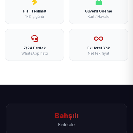
Hızlı Teslimat
Güvenli Ödeme
1-3 iş günü
Kart / Havale
7/24 Destek
Ek Ücret Yok
WhatsApp hattı
Net tek fiyat
Bahşılı
Kırıkkale