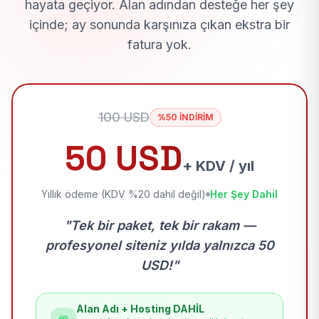
hayata geçiyor. Alan adından desteğe her şey
içinde; ay sonunda karşınıza çıkan ekstra bir
fatura yok.
100 USD
%50 İNDİRİM
50 USD
+ KDV / yıl
Yıllık ödeme (KDV %20 dahil değil)
Her Şey Dahil
"Tek bir paket, tek bir rakam —
profesyonel siteniz yılda yalnızca 50
USD!"
Alan Adı + Hosting DAHİL