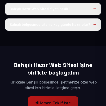
Bahşılı Hazır Web Sitesi fiyatı nedir?
Tek fiyat uygulanır: yıllık 50 USD + KDV. Bu bedele alan
adı, hosting, SSL ve temel SEO da dahildir.
Bahşılı bölgesinde siteniz kaç günde hazır olur?
İçerikleriniz elimize geçtikten sonra siteniz 1-3 iş günü
içerisinde yayına alınır.
Bahşılı Hazır Web Sitesi işine
birlikte başlayalım
Kırıkkale Bahşılı bölgesinde işletmenize özel web
sitesi için bizimle iletişime geçin.
Hemen Teklif İste