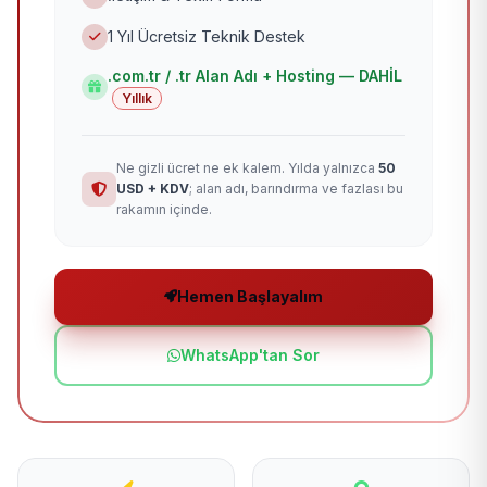
1 Yıl Ücretsiz Teknik Destek
.com.tr / .tr Alan Adı + Hosting — DAHİL
Yıllık
Ne gizli ücret ne ek kalem. Yılda yalnızca
50
USD + KDV
; alan adı, barındırma ve fazlası bu
rakamın içinde.
Hemen Başlayalım
WhatsApp'tan Sor