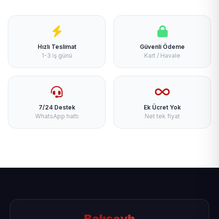
Hızlı Teslimat
Güvenli Ödeme
1-3 iş günü
Kart / Havale
7/24 Destek
Ek Ücret Yok
WhatsApp hattı
Net tek fiyat
Balışeyh