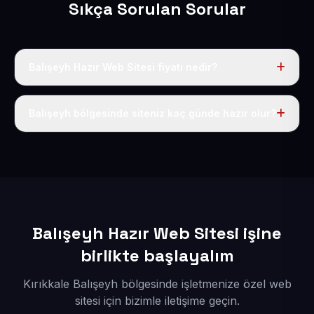
Sıkça Sorulan Sorular
Balışeyh Hazır Web Sitesi fiyatı nedir?
Tek fiyat uygulanır: yıllık 50 USD + KDV. Bu bedele alan
adı, hosting, SSL ve temel SEO da dahildir.
Balışeyh bölgesinde siteniz kaç günde hazır olur?
İçerikleriniz elimize geçtikten sonra siteniz 1-3 iş günü
içerisinde yayına alınır.
Balışeyh Hazır Web Sitesi işine
birlikte başlayalım
Kırıkkale Balışeyh bölgesinde işletmenize özel web
sitesi için bizimle iletişime geçin.