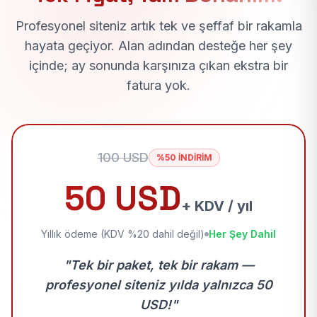
Profesyonel siteniz artık tek ve şeffaf bir rakamla
hayata geçiyor. Alan adından desteğe her şey
içinde; ay sonunda karşınıza çıkan ekstra bir
fatura yok.
100 USD
%50 İNDİRİM
50 USD
+ KDV / yıl
Yıllık ödeme (KDV %20 dahil değil)
Her Şey Dahil
"Tek bir paket, tek bir rakam —
profesyonel siteniz yılda yalnızca 50
USD!"