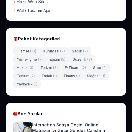
Hazır Web Sitesi
Web Tasarım Ajansı
Paket Kategorileri
Hizmet
(10)
Kurumsal
(7)
Sağlık
(7)
Yeme-İçme
(7)
Eğitim
(5)
Güzellik
(3)
Hukuk
(3)
Turizm
(3)
E-Ticaret
(2)
Spor
(2)
Tanıtım
(2)
Emlak
(1)
Finans
(1)
Mağaza
(1)
Yayıncılık
(1)
Son Yazılar
İnternetten Satışa Geçin: Online
Mağazanızı Gece Gündüz Çalıştırın