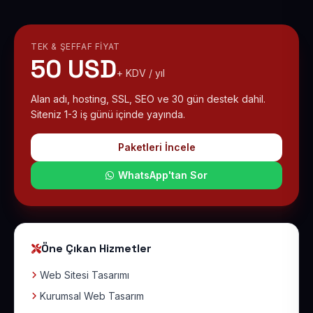
TEK & ŞEFFAF FIYAT
50 USD
+ KDV / yıl
Alan adı, hosting, SSL, SEO ve 30 gün destek dahil.
Siteniz 1-3 iş günü içinde yayında.
Paketleri İncele
WhatsApp'tan Sor
Öne Çıkan Hizmetler
Web Sitesi Tasarımı
Kurumsal Web Tasarım