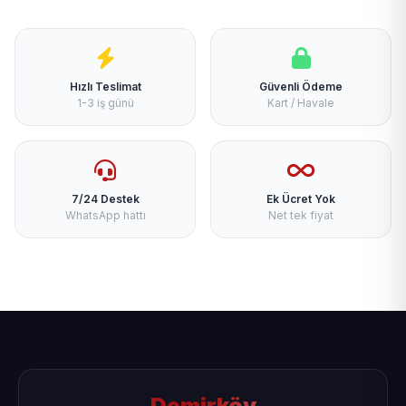
Hızlı Teslimat
Güvenli Ödeme
1-3 iş günü
Kart / Havale
7/24 Destek
Ek Ücret Yok
WhatsApp hattı
Net tek fiyat
Demirköy