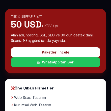
TEK & ŞEFFAF FIYAT
50 USD
+ KDV / yıl
Alan adı, hosting, SSL, SEO ve 30 gün destek dahil.
Siteniz 1-3 iş günü içinde yayında.
Paketleri İncele
WhatsApp'tan Sor
Öne Çıkan Hizmetler
Web Sitesi Tasarımı
Kurumsal Web Tasarım