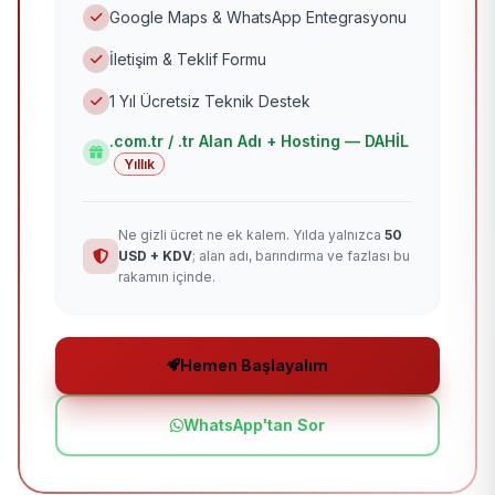
Google Maps & WhatsApp Entegrasyonu
İletişim & Teklif Formu
1 Yıl Ücretsiz Teknik Destek
.com.tr / .tr Alan Adı + Hosting — DAHİL
Yıllık
Ne gizli ücret ne ek kalem. Yılda yalnızca
50
USD + KDV
; alan adı, barındırma ve fazlası bu
rakamın içinde.
Hemen Başlayalım
WhatsApp'tan Sor