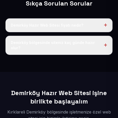
Sıkça Sorulan Sorular
Demirköy Hazır Web Sitesi fiyatı nedir?
Tek fiyat uygulanır: yıllık 50 USD + KDV. Bu bedele alan
adı, hosting, SSL ve temel SEO da dahildir.
Demirköy bölgesinde siteniz kaç günde hazır
olur?
İçerikleriniz elimize geçtikten sonra siteniz 1-3 iş günü
içerisinde yayına alınır.
Demirköy Hazır Web Sitesi işine
birlikte başlayalım
Kırklareli Demirköy bölgesinde işletmenize özel web