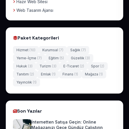
Hazır Web Sitesi
Web Tasarım Ajansı
Paket Kategorileri
Hizmet
(10)
Kurumsal
(7)
Sağlık
(7)
Yeme-İçme
(7)
Eğitim
(5)
Güzellik
(3)
Hukuk
(3)
Turizm
(3)
E-Ticaret
(2)
Spor
(2)
Tanıtım
(2)
Emlak
(1)
Finans
(1)
Mağaza
(1)
Yayıncılık
(1)
Son Yazılar
İnternetten Satışa Geçin: Online
Mağazanızı Gece Gündüz Çalıştırın