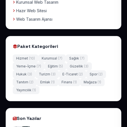
Kurumsal Web Tasarım
Hazır Web Sitesi
Web Tasarım Ajansı
Paket Kategorileri
Hizmet
(10)
Kurumsal
(7)
Sağlık
(7)
Yeme-İçme
(7)
Eğitim
(5)
Güzellik
(3)
Hukuk
(3)
Turizm
(3)
E-Ticaret
(2)
Spor
(2)
Tanıtım
(2)
Emlak
(1)
Finans
(1)
Mağaza
(1)
Yayıncılık
(1)
Son Yazılar