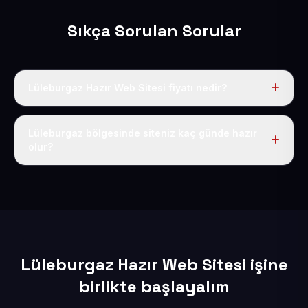
Sıkça Sorulan Sorular
Lüleburgaz Hazır Web Sitesi fiyatı nedir?
Tek fiyat uygulanır: yıllık 50 USD + KDV. Bu bedele alan
adı, hosting, SSL ve temel SEO da dahildir.
Lüleburgaz bölgesinde siteniz kaç günde hazır
olur?
İçerikleriniz elimize geçtikten sonra siteniz 1-3 iş günü
içerisinde yayına alınır.
Lüleburgaz Hazır Web Sitesi işine
birlikte başlayalım