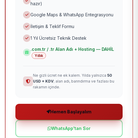
hazır)
Google Maps & WhatsApp Entegrasyonu
İletişim & Teklif Formu
1 Yıl Ücretsiz Teknik Destek
.com.tr / .tr Alan Adı + Hosting — DAHİL
Yıllık
Ne gizli ücret ne ek kalem. Yılda yalnızca
50
USD + KDV
; alan adı, barındırma ve fazlası bu
rakamın içinde.
Hemen Başlayalım
WhatsApp'tan Sor