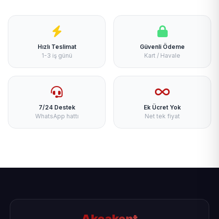
Hızlı Teslimat
Güvenli Ödeme
1-3 iş günü
Kart / Havale
7/24 Destek
Ek Ücret Yok
WhatsApp hattı
Net tek fiyat
Akçakent