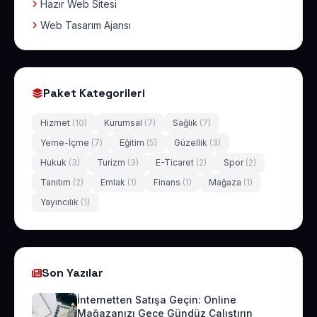
Hazır Web Sitesi
Web Tasarım Ajansı
Paket Kategorileri
Hizmet
(10)
Kurumsal
(7)
Sağlık
(7)
Yeme-İçme
(7)
Eğitim
(5)
Güzellik
(3)
Hukuk
(3)
Turizm
(3)
E-Ticaret
(2)
Spor
(2)
Tanıtım
(2)
Emlak
(1)
Finans
(1)
Mağaza
(1)
Yayıncılık
(1)
Son Yazılar
İnternetten Satışa Geçin: Online
Mağazanızı Gece Gündüz Çalıştırın