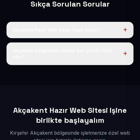
Sıkça Sorulan Sorular
Akçakent Hazır Web Sitesi fiyatı nedir?
Tek fiyat uygulanır: yıllık 50 USD + KDV. Bu bedele alan
adı, hosting, SSL ve temel SEO da dahildir.
Akçakent bölgesinde siteniz kaç günde hazır
olur?
İçerikleriniz elimize geçtikten sonra siteniz 1-3 iş günü
içerisinde yayına alınır.
Akçakent Hazır Web Sitesi işine
birlikte başlayalım
Kırşehir Akçakent bölgesinde işletmenize özel web