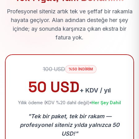
Profesyonel siteniz artık tek ve şeffaf bir rakamla
hayata geçiyor. Alan adından desteğe her şey
içinde; ay sonunda karşınıza çıkan ekstra bir
fatura yok.
100 USD
%50 İNDİRİM
50 USD
+ KDV / yıl
Yıllık ödeme (KDV %20 dahil değil)
Her Şey Dahil
"Tek bir paket, tek bir rakam —
profesyonel siteniz yılda yalnızca 50
USD!"