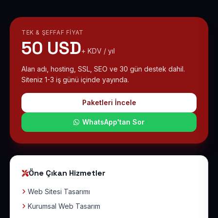
TEK & ŞEFFAF FIYAT
50 USD
+ KDV / yıl
Alan adı, hosting, SSL, SEO ve 30 gün destek dahil.
Siteniz 1-3 iş günü içinde yayında.
Paketleri İncele
WhatsApp'tan Sor
Öne Çıkan Hizmetler
Web Sitesi Tasarımı
Kurumsal Web Tasarım