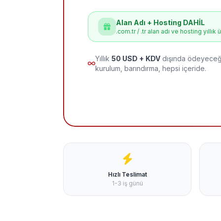
Alan Adı + Hosting DAHİL
.com.tr / .tr alan adı ve hosting yıllık 
Yıllık
50 USD + KDV
dışında ödeyeceği
kurulum, barındırma, hepsi içeride.
Hızlı Teslimat
1-3 iş günü