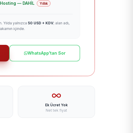
 + Hosting — DAHİL
Yıllık
m. Yılda yalnızca
50 USD + KDV
; alan adı,
rakamın içinde.
WhatsApp'tan Sor
Ek Ücret Yok
Net tek fiyat