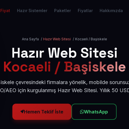
Fiyat
Hazır Sistemler
Paketler
Fiyatlar
Hakkımızda
Ana Sayfa
/
Hazır Web Sitesi
/
Kocaeli / Başiskele
Hazır Web Sitesi
Kocaeli / Başiskele
iskele çevresindeki firmalara yönelik, mobilde sorunsu
EO/AEO için kurgulanmış Hazır Web Sitesi. Yıllık 50 US
Hemen Teklif İste
WhatsApp