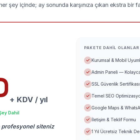
er şey içinde; ay sonunda karşınıza çıkan ekstra bir f
PAKETE DAHIL OLANLAR
Kurumsal & Mobil Uyuml
Admin Paneli — Kolayca
D
SSL Güvenlik Sertifikası
Temel SEO Optimizasyo
+ KDV / yıl
Google Maps & WhatsA
Şey Dahil
İletişim & Teklif Formu
 profesyonel siteniz
1 Yıl Ücretsiz Teknik D