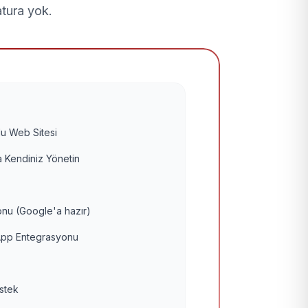
atura yok.
u Web Sitesi
 Kendiniz Yönetin
nu (Google'a hazır)
pp Entegrasyonu
estek