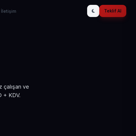
Teklif Al
İletişim
z çalışan ve
D + KDV.