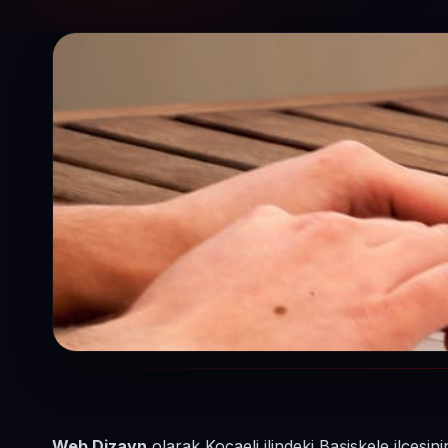
Web Dizayn
olarak Kocaeli ilindeki Başiskele ilçesi