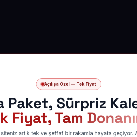
Açılışa Özel — Tek Fiyat
a Paket, Sürpriz Kal
k Fiyat, Tam Donan
siteniz artık tek ve şeffaf bir rakamla hayata geçiyor.