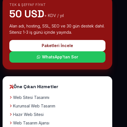
TEK & ŞEFFAF FIYAT
50 USD
+ KDV / yıl
Alan adı, hosting, SSL, SEO ve 30 gün destek dahil.
Siteniz 1-3 iş günü içinde yayında.
Paketleri İncele
WhatsApp'tan Sor
Öne Çıkan Hizmetler
Web Sitesi Tasarımı
Kurumsal Web Tasarım
Hazır Web Sitesi
Web Tasarım Ajansı