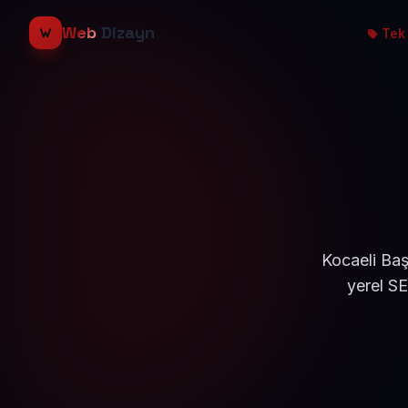
Web
Dizayn
Tek 
Kocaeli Baş
yerel S