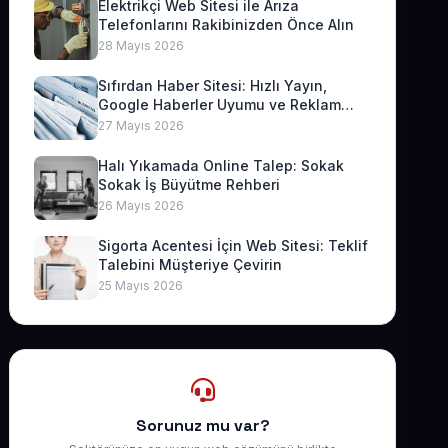
Elektrikçi Web Sitesi ile Arıza
Telefonlarını Rakibinizden Önce Alın
28 Mayıs 2026
Sıfırdan Haber Sitesi: Hızlı Yayın,
Google Haberler Uyumu ve Reklam
Geliri
27 Mayıs 2026
Halı Yıkamada Online Talep: Sokak
Sokak İş Büyütme Rehberi
26 Mayıs 2026
Sigorta Acentesi İçin Web Sitesi: Teklif
Talebini Müşteriye Çevirin
25 Mayıs 2026
Sorunuz mu var?