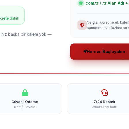
.com.tr / .tr Alan Adı
ücrete dahil!
Ne gizli ücret ne ek kale
barındırma ve fazlası bu 
niz başka bir kalem yok —
Hemen Başlayalım
Güvenli Ödeme
7/24 Destek
Kart / Havale
WhatsApp hattı