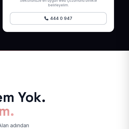
Sektörünüze en uygun web çözümünü birlikte
belirleyelim.
444 0 947
em Yok.
ım.
 Alan adından