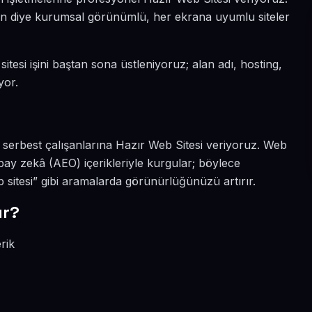
ksın diye kurumsal görünümlü, her ekrana uyumlu siteler
itesi işini baştan sona üstleniyoruz; alan adı, hosting,
yor.
e serbest çalışanlarına Hazır Web Sitesi veriyoruz. Web
pay zekâ (AEO) içerikleriyle kurgular; böylece
 sitesi” gibi aramalarda görünürlüğünüzü artırır.
ır?
rik