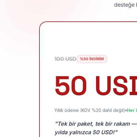
desteğe h
100 USD
%50 İNDİRİM
50 US
Yıllık ödeme (KDV %20 dahil değil)
Her 
"Tek bir paket, tek bir rakam —
yılda yalnızca 50 USD!"