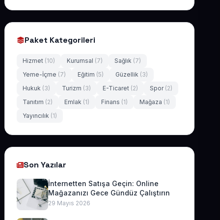
Paket Kategorileri
Hizmet
(10)
Kurumsal
(7)
Sağlık
(7)
Yeme-İçme
(7)
Eğitim
(5)
Güzellik
(3)
Hukuk
(3)
Turizm
(3)
E-Ticaret
(2)
Spor
(2)
Tanıtım
(2)
Emlak
(1)
Finans
(1)
Mağaza
(1)
Yayıncılık
(1)
Son Yazılar
İnternetten Satışa Geçin: Online
Mağazanızı Gece Gündüz Çalıştırın
29 Mayıs 2026