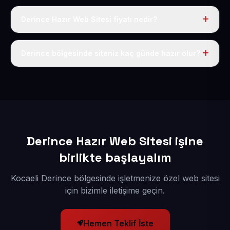
Derince Hazır Web Sitesi fiyatı nedir?
Tek fiyat uygulanır: yıllık 50 USD + KDV. Bu bedele alan
adı, hosting, SSL ve temel SEO da dahildir.
Derince bölgesinde siteniz kaç günde hazır olur?
İçerikleriniz elimize geçtikten sonra siteniz 1-3 iş günü
içerisinde yayına alınır.
Derince Hazır Web Sitesi işine
birlikte başlayalım
Kocaeli Derince bölgesinde işletmenize özel web sitesi
için bizimle iletişime geçin.
Hemen Teklif İste