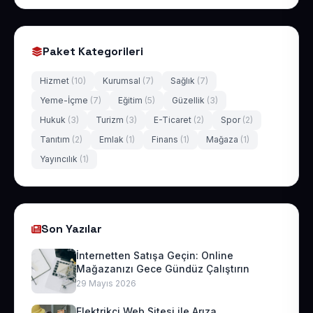
Paket Kategorileri
Hizmet
(10)
Kurumsal
(7)
Sağlık
(7)
Yeme-İçme
(7)
Eğitim
(5)
Güzellik
(3)
Hukuk
(3)
Turizm
(3)
E-Ticaret
(2)
Spor
(2)
Tanıtım
(2)
Emlak
(1)
Finans
(1)
Mağaza
(1)
Yayıncılık
(1)
Son Yazılar
İnternetten Satışa Geçin: Online
Mağazanızı Gece Gündüz Çalıştırın
29 Mayıs 2026
Elektrikçi Web Sitesi ile Arıza