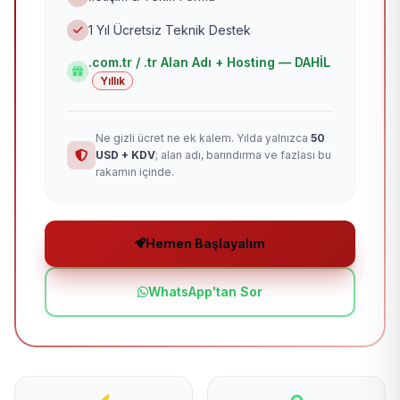
1 Yıl Ücretsiz Teknik Destek
.com.tr / .tr Alan Adı + Hosting — DAHİL
Yıllık
Ne gizli ücret ne ek kalem. Yılda yalnızca
50
USD + KDV
; alan adı, barındırma ve fazlası bu
rakamın içinde.
Hemen Başlayalım
WhatsApp'tan Sor