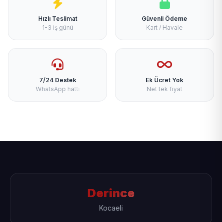
Hızlı Teslimat
Güvenli Ödeme
1-3 iş günü
Kart / Havale
7/24 Destek
Ek Ücret Yok
WhatsApp hattı
Net tek fiyat
Derince
Kocaeli