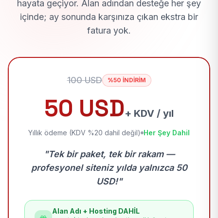
hayata geçiyor. Alan adından desteğe her şey
içinde; ay sonunda karşınıza çıkan ekstra bir
fatura yok.
100 USD
%50 İNDİRİM
50 USD
+ KDV / yıl
Yıllık ödeme (KDV %20 dahil değil)
Her Şey Dahil
"Tek bir paket, tek bir rakam —
profesyonel siteniz yılda yalnızca 50
USD!"
Alan Adı + Hosting DAHİL