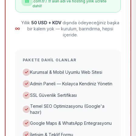
.com.tr / .tr alan adı ve hosting yıllık ücrete
dahil!
Yıllık
50 USD + KDV
dışında ödeyeceğiniz başka
bir kalem yok — kurulum, barındırma, hepsi
içeride.
PAKETE DAHIL OLANLAR
Kurumsal & Mobil Uyumlu Web Sitesi
Admin Paneli — Kolayca Kendiniz Yönetin
SSL Güvenlik Sertifikası
Temel SEO Optimizasyonu (Google'a
hazır)
Google Maps & WhatsApp Entegrasyonu
İletişim & Teklif Formu