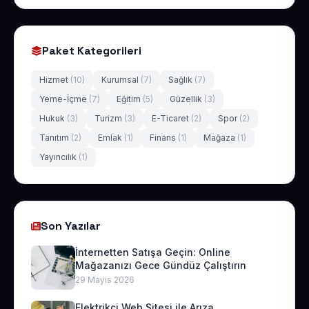
Paket Kategorileri
Hizmet
(10)
Kurumsal
(7)
Sağlık
(7)
Yeme-İçme
(7)
Eğitim
(5)
Güzellik
(3)
Hukuk
(3)
Turizm
(3)
E-Ticaret
(2)
Spor
(2)
Tanıtım
(2)
Emlak
(1)
Finans
(1)
Mağaza
(1)
Yayıncılık
(1)
Son Yazılar
İnternetten Satışa Geçin: Online
Mağazanızı Gece Gündüz Çalıştırın
29 Mayıs 2026
Elektrikçi Web Sitesi ile Arıza