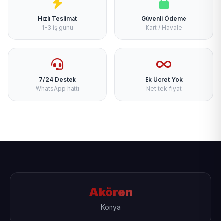
Hızlı Teslimat
Güvenli Ödeme
1-3 iş günü
Kart / Havale
7/24 Destek
Ek Ücret Yok
WhatsApp hattı
Net tek fiyat
Akören
Konya