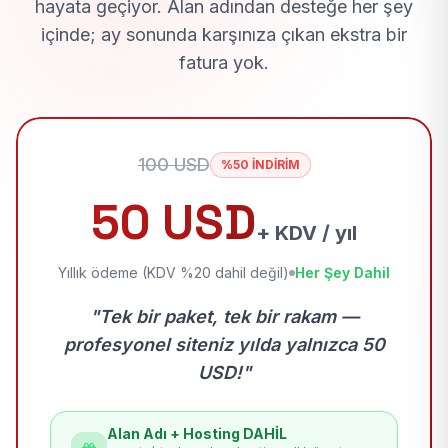
hayata geçiyor. Alan adından desteğe her şey
içinde; ay sonunda karşınıza çıkan ekstra bir
fatura yok.
100 USD
%50 İNDİRİM
50 USD
+ KDV / yıl
Yıllık ödeme (KDV %20 dahil değil)
Her Şey Dahil
"Tek bir paket, tek bir rakam —
profesyonel siteniz yılda yalnızca 50
USD!"
Alan Adı + Hosting DAHİL