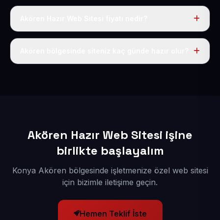
Akören Hazır Web Sitesi fiyatı nedir?
Tek fiyat uygulanır: yıllık 50 USD + KDV. Bu bedele alan
adı, hosting, SSL ve temel SEO da dahildir.
Akören bölgesinde siteniz kaç günde hazır olur?
İçerikleriniz elimize geçtikten sonra siteniz 1-3 iş günü
içerisinde yayına alınır.
Akören Hazır Web Sitesi işine
birlikte başlayalım
Konya Akören bölgesinde işletmenize özel web sitesi
için bizimle iletişime geçin.
Hemen Teklif İste