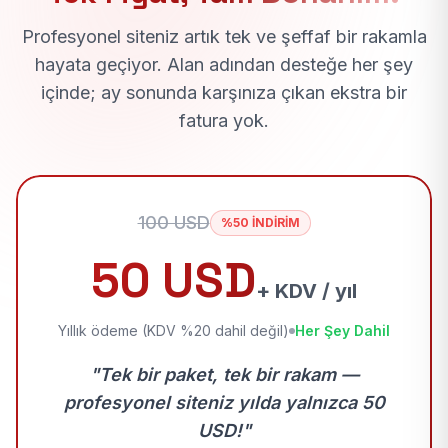
Profesyonel siteniz artık tek ve şeffaf bir rakamla
hayata geçiyor. Alan adından desteğe her şey
içinde; ay sonunda karşınıza çıkan ekstra bir
fatura yok.
100 USD
%50 İNDİRİM
50 USD
+ KDV / yıl
Yıllık ödeme (KDV %20 dahil değil)
Her Şey Dahil
"Tek bir paket, tek bir rakam —
profesyonel siteniz yılda yalnızca 50
USD!"