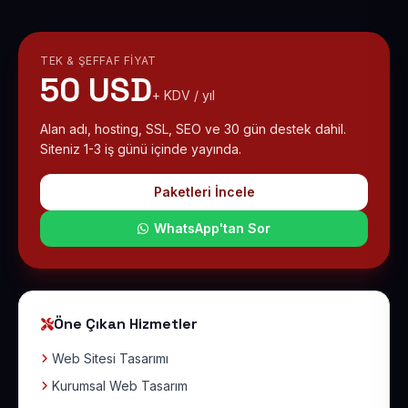
TEK & ŞEFFAF FIYAT
50 USD
+ KDV / yıl
Alan adı, hosting, SSL, SEO ve 30 gün destek dahil.
Siteniz 1-3 iş günü içinde yayında.
Paketleri İncele
WhatsApp'tan Sor
Öne Çıkan Hizmetler
Web Sitesi Tasarımı
Kurumsal Web Tasarım