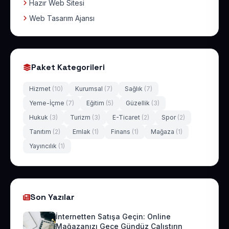
Hazır Web Sitesi
Web Tasarım Ajansı
Paket Kategorileri
Hizmet
(10)
Kurumsal
(7)
Sağlık
(7)
Yeme-İçme
(7)
Eğitim
(5)
Güzellik
(3)
Hukuk
(3)
Turizm
(3)
E-Ticaret
(2)
Spor
(2)
Tanıtım
(2)
Emlak
(1)
Finans
(1)
Mağaza
(1)
Yayıncılık
(1)
Son Yazılar
İnternetten Satışa Geçin: Online
Mağazanızı Gece Gündüz Çalıştırın