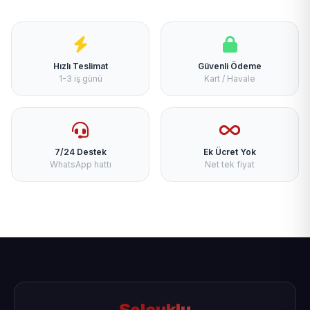
Hızlı Teslimat
Güvenli Ödeme
1-3 iş günü
Kart / Havale
7/24 Destek
Ek Ücret Yok
WhatsApp hattı
Net tek fiyat
Selçuklu