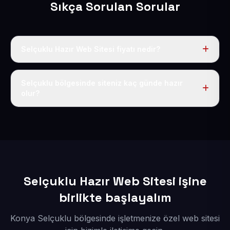
Sıkça Sorulan Sorular
Selçuklu Hazır Web Sitesi fiyatı nedir?
Tek fiyat uygulanır: yıllık 50 USD + KDV. Bu bedele alan
adı, hosting, SSL ve temel SEO da dahildir.
Selçuklu bölgesinde siteniz kaç günde hazır
olur?
İçerikleriniz elimize geçtikten sonra siteniz 1-3 iş günü
içerisinde yayına alınır.
Selçuklu Hazır Web Sitesi işine
birlikte başlayalım
Konya Selçuklu bölgesinde işletmenize özel web sitesi