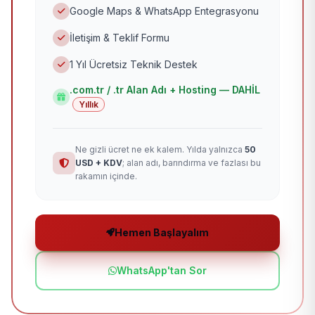
Google Maps & WhatsApp Entegrasyonu
İletişim & Teklif Formu
1 Yıl Ücretsiz Teknik Destek
.com.tr / .tr Alan Adı + Hosting — DAHİL
Yıllık
Ne gizli ücret ne ek kalem. Yılda yalnızca
50
USD + KDV
; alan adı, barındırma ve fazlası bu
rakamın içinde.
Hemen Başlayalım
WhatsApp'tan Sor