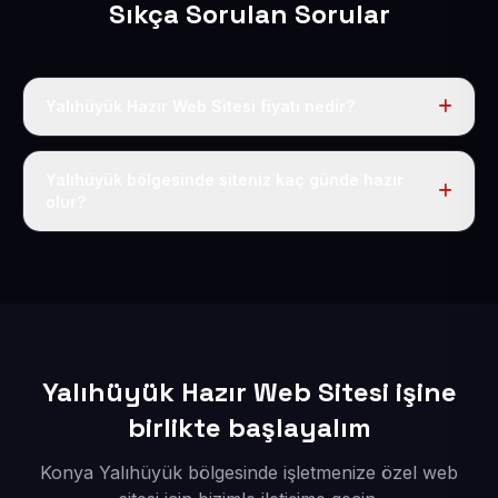
Sıkça Sorulan Sorular
Yalıhüyük Hazır Web Sitesi fiyatı nedir?
Tek fiyat uygulanır: yıllık 50 USD + KDV. Bu bedele alan
adı, hosting, SSL ve temel SEO da dahildir.
Yalıhüyük bölgesinde siteniz kaç günde hazır
olur?
İçerikleriniz elimize geçtikten sonra siteniz 1-3 iş günü
içerisinde yayına alınır.
Yalıhüyük Hazır Web Sitesi işine
birlikte başlayalım
Konya Yalıhüyük bölgesinde işletmenize özel web