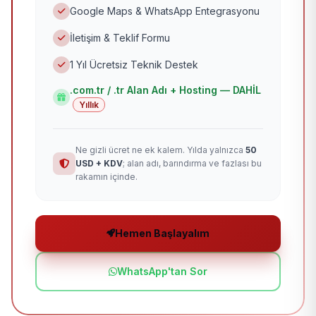
Google Maps & WhatsApp Entegrasyonu
İletişim & Teklif Formu
1 Yıl Ücretsiz Teknik Destek
.com.tr / .tr Alan Adı + Hosting — DAHİL
Yıllık
Ne gizli ücret ne ek kalem. Yılda yalnızca
50
USD + KDV
; alan adı, barındırma ve fazlası bu
rakamın içinde.
Hemen Başlayalım
WhatsApp'tan Sor