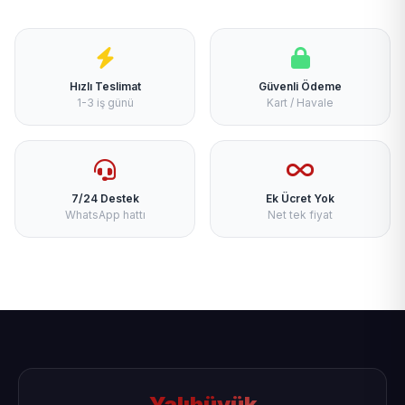
Hızlı Teslimat
Güvenli Ödeme
1-3 iş günü
Kart / Havale
7/24 Destek
Ek Ücret Yok
WhatsApp hattı
Net tek fiyat
Yalıhüyük