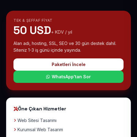
TEK & ŞEFFAF FIYAT
50 USD
+ KDV / yıl
Alan adı, hosting, SSL, SEO ve 30 gün destek dahil.
Siteniz 1-3 iş günü içinde yayında.
Paketleri İncele
WhatsApp'tan Sor
Öne Çıkan Hizmetler
Web Sitesi Tasarımı
Kurumsal Web Tasarım