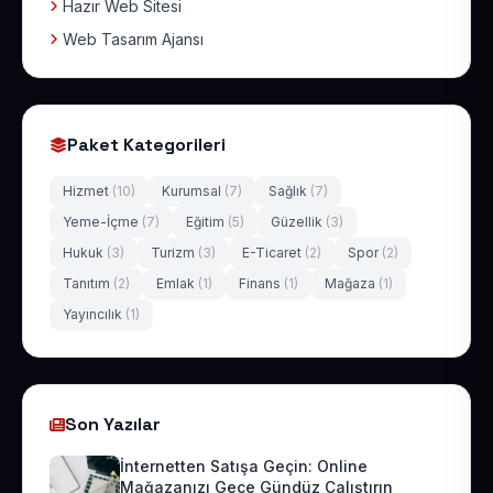
Hazır Web Sitesi
Web Tasarım Ajansı
Paket Kategorileri
Hizmet
(10)
Kurumsal
(7)
Sağlık
(7)
Yeme-İçme
(7)
Eğitim
(5)
Güzellik
(3)
Hukuk
(3)
Turizm
(3)
E-Ticaret
(2)
Spor
(2)
Tanıtım
(2)
Emlak
(1)
Finans
(1)
Mağaza
(1)
Yayıncılık
(1)
Son Yazılar
İnternetten Satışa Geçin: Online
Mağazanızı Gece Gündüz Çalıştırın