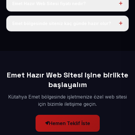
Emet Hazır Web Sitesi fiyatı nedir?
Tek fiyat uygulanır: yıllık 50 USD + KDV. Bu bedele alan
adı, hosting, SSL ve temel SEO da dahildir.
Emet bölgesinde siteniz kaç günde hazır olur?
İçerikleriniz elimize geçtikten sonra siteniz 1-3 iş günü
içerisinde yayına alınır.
Emet Hazır Web Sitesi işine birlikte
başlayalım
Kütahya Emet bölgesinde işletmenize özel web sitesi
için bizimle iletişime geçin.
Hemen Teklif İste