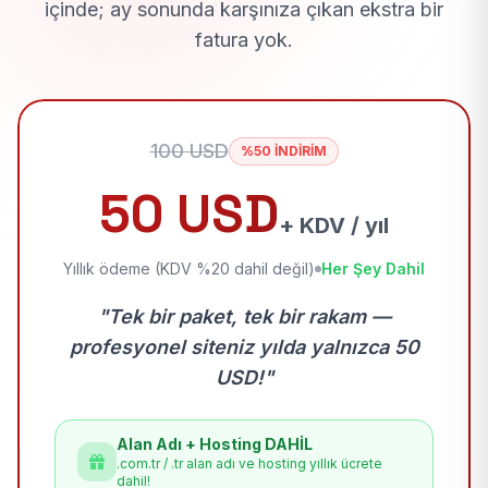
içinde; ay sonunda karşınıza çıkan ekstra bir
fatura yok.
100 USD
%50 İNDİRİM
50 USD
+ KDV / yıl
Yıllık ödeme (KDV %20 dahil değil)
Her Şey Dahil
"Tek bir paket, tek bir rakam —
profesyonel siteniz yılda yalnızca 50
USD!"
Alan Adı + Hosting DAHİL
.com.tr / .tr alan adı ve hosting yıllık ücrete
dahil!