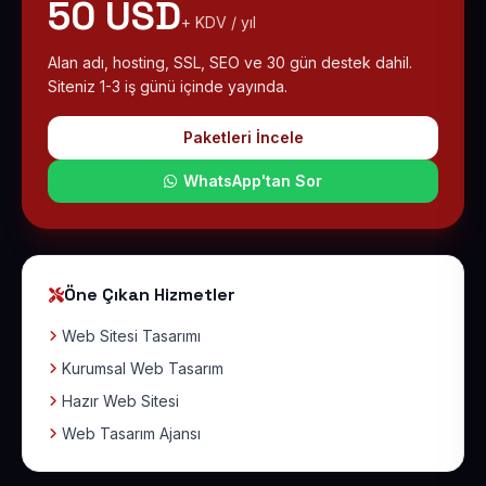
50 USD
+ KDV / yıl
Alan adı, hosting, SSL, SEO ve 30 gün destek dahil.
Siteniz 1-3 iş günü içinde yayında.
Paketleri İncele
WhatsApp'tan Sor
Öne Çıkan Hizmetler
Web Sitesi Tasarımı
Kurumsal Web Tasarım
Hazır Web Sitesi
Web Tasarım Ajansı