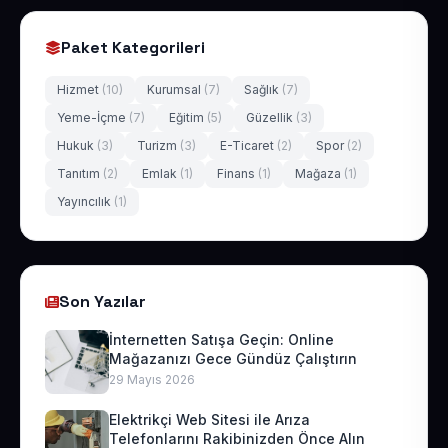
Paket Kategorileri
Hizmet
(10)
Kurumsal
(7)
Sağlık
(7)
Yeme-İçme
(7)
Eğitim
(5)
Güzellik
(3)
Hukuk
(3)
Turizm
(3)
E-Ticaret
(2)
Spor
(2)
Tanıtım
(2)
Emlak
(1)
Finans
(1)
Mağaza
(1)
Yayıncılık
(1)
Son Yazılar
İnternetten Satışa Geçin: Online
Mağazanızı Gece Gündüz Çalıştırın
29 Mayıs 2026
Elektrikçi Web Sitesi ile Arıza
Telefonlarını Rakibinizden Önce Alın