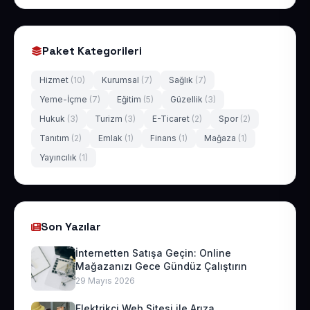
Paket Kategorileri
Hizmet
(10)
Kurumsal
(7)
Sağlık
(7)
Yeme-İçme
(7)
Eğitim
(5)
Güzellik
(3)
Hukuk
(3)
Turizm
(3)
E-Ticaret
(2)
Spor
(2)
Tanıtım
(2)
Emlak
(1)
Finans
(1)
Mağaza
(1)
Yayıncılık
(1)
Son Yazılar
İnternetten Satışa Geçin: Online
Mağazanızı Gece Gündüz Çalıştırın
29 Mayıs 2026
Elektrikçi Web Sitesi ile Arıza