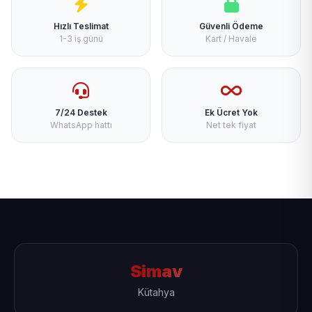
Hızlı Teslimat
Güvenli Ödeme
1-3 iş günü
Kart / Havale
7/24 Destek
Ek Ücret Yok
WhatsApp hattı
Net tek fiyat
Simav
Kütahya