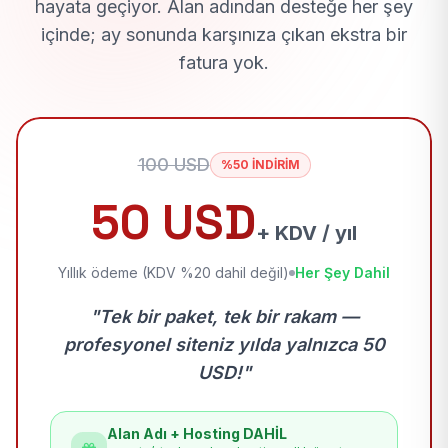
hayata geçiyor. Alan adından desteğe her şey
içinde; ay sonunda karşınıza çıkan ekstra bir
fatura yok.
100 USD
%50 İNDİRİM
50 USD
+ KDV / yıl
Yıllık ödeme (KDV %20 dahil değil)
Her Şey Dahil
"Tek bir paket, tek bir rakam —
profesyonel siteniz yılda yalnızca 50
USD!"
Alan Adı + Hosting DAHİL