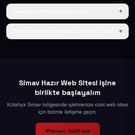
Simav Hazır Web Sitesi fiyatı nedir?
Tek fiyat uygulanır: yıllık 50 USD + KDV. Bu bedele alan
adı, hosting, SSL ve temel SEO da dahildir.
Simav bölgesinde siteniz kaç günde hazır olur?
İçerikleriniz elimize geçtikten sonra siteniz 1-3 iş günü
içerisinde yayına alınır.
Simav Hazır Web Sitesi işine
birlikte başlayalım
Kütahya Simav bölgesinde işletmenize özel web sitesi
için bizimle iletişime geçin.
Hemen Teklif İste