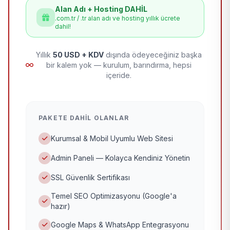
Alan Adı + Hosting DAHİL
.com.tr / .tr alan adı ve hosting yıllık ücrete
dahil!
Yıllık
50 USD + KDV
dışında ödeyeceğiniz başka
bir kalem yok — kurulum, barındırma, hepsi
içeride.
PAKETE DAHIL OLANLAR
Kurumsal & Mobil Uyumlu Web Sitesi
Admin Paneli — Kolayca Kendiniz Yönetin
SSL Güvenlik Sertifikası
Temel SEO Optimizasyonu (Google'a
hazır)
Google Maps & WhatsApp Entegrasyonu