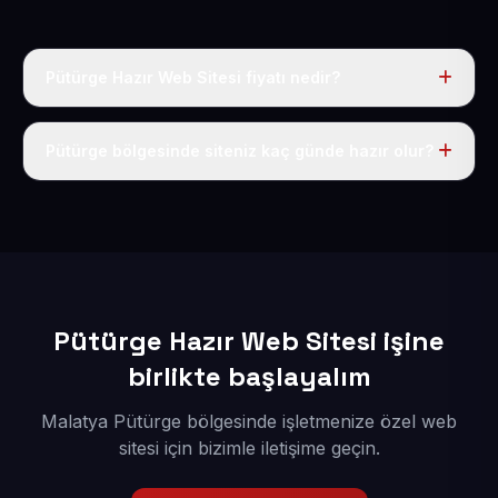
Pütürge Hazır Web Sitesi fiyatı nedir?
Tek fiyat uygulanır: yıllık 50 USD + KDV. Bu bedele alan
adı, hosting, SSL ve temel SEO da dahildir.
Pütürge bölgesinde siteniz kaç günde hazır olur?
İçerikleriniz elimize geçtikten sonra siteniz 1-3 iş günü
içerisinde yayına alınır.
Pütürge Hazır Web Sitesi işine
birlikte başlayalım
Malatya Pütürge bölgesinde işletmenize özel web
sitesi için bizimle iletişime geçin.