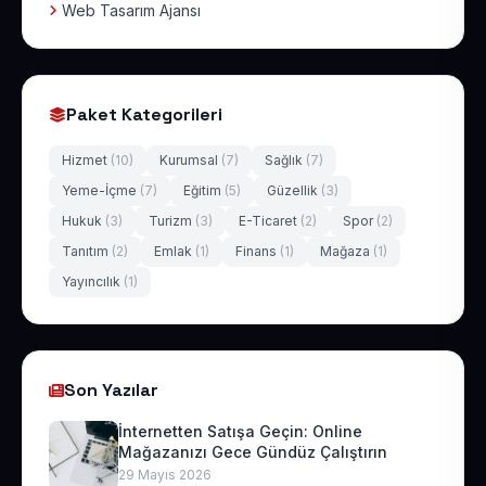
Web Tasarım Ajansı
Paket Kategorileri
Hizmet
(10)
Kurumsal
(7)
Sağlık
(7)
Yeme-İçme
(7)
Eğitim
(5)
Güzellik
(3)
Hukuk
(3)
Turizm
(3)
E-Ticaret
(2)
Spor
(2)
Tanıtım
(2)
Emlak
(1)
Finans
(1)
Mağaza
(1)
Yayıncılık
(1)
Son Yazılar
İnternetten Satışa Geçin: Online
Mağazanızı Gece Gündüz Çalıştırın
29 Mayıs 2026