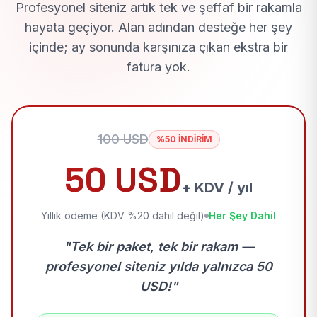
Profesyonel siteniz artık tek ve şeffaf bir rakamla
hayata geçiyor. Alan adından desteğe her şey
içinde; ay sonunda karşınıza çıkan ekstra bir
fatura yok.
100 USD
%50 İNDİRİM
50 USD
+ KDV / yıl
Yıllık ödeme (KDV %20 dahil değil)
Her Şey Dahil
"Tek bir paket, tek bir rakam —
profesyonel siteniz yılda yalnızca 50
USD!"