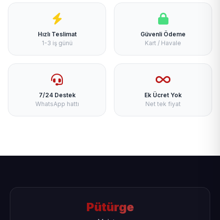
Hızlı Teslimat
Güvenli Ödeme
1-3 iş günü
Kart / Havale
7/24 Destek
Ek Ücret Yok
WhatsApp hattı
Net tek fiyat
Pütürge