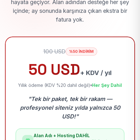
hayata geçiyor. Alan adından desteğe her şey
içinde; ay sonunda karşınıza çıkan ekstra bir
fatura yok.
100 USD
%50 İNDİRİM
50 USD
+ KDV / yıl
Yıllık ödeme (KDV %20 dahil değil)
Her Şey Dahil
"Tek bir paket, tek bir rakam —
profesyonel siteniz yılda yalnızca 50
USD!"
Alan Adı + Hosting DAHİL