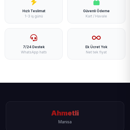
Hızlı Teslimat
Güvenli Ödeme
1-3 iş günü
Kart / Havale
7/24 Destek
Ek Ücret Yok
WhatsApp hattı
Net tek fiyat
Ahmetli
Manisa