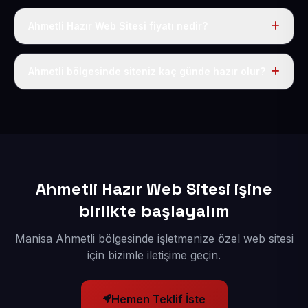
Ahmetli Hazır Web Sitesi fiyatı nedir?
Tek fiyat uygulanır: yıllık 50 USD + KDV. Bu bedele alan
adı, hosting, SSL ve temel SEO da dahildir.
Ahmetli bölgesinde siteniz kaç günde hazır olur?
İçerikleriniz elimize geçtikten sonra siteniz 1-3 iş günü
içerisinde yayına alınır.
Ahmetli Hazır Web Sitesi işine
birlikte başlayalım
Manisa Ahmetli bölgesinde işletmenize özel web sitesi
için bizimle iletişime geçin.
Hemen Teklif İste