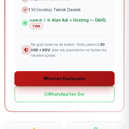
1 Yıl Ücretsiz Teknik Destek
.com.tr / .tr Alan Adı + Hosting — DAHİL
Yıllık
Ne gizli ücret ne ek kalem. Yılda yalnızca
50
USD + KDV
; alan adı, barındırma ve fazlası bu
rakamın içinde.
Hemen Başlayalım
WhatsApp'tan Sor