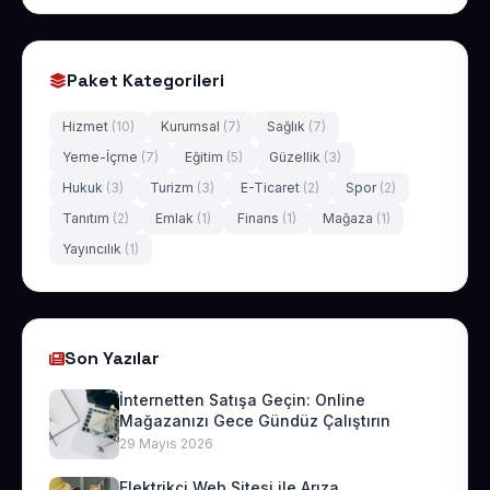
Paket Kategorileri
Hizmet
(10)
Kurumsal
(7)
Sağlık
(7)
Yeme-İçme
(7)
Eğitim
(5)
Güzellik
(3)
Hukuk
(3)
Turizm
(3)
E-Ticaret
(2)
Spor
(2)
Tanıtım
(2)
Emlak
(1)
Finans
(1)
Mağaza
(1)
Yayıncılık
(1)
Son Yazılar
İnternetten Satışa Geçin: Online
Mağazanızı Gece Gündüz Çalıştırın
29 Mayıs 2026
Elektrikçi Web Sitesi ile Arıza