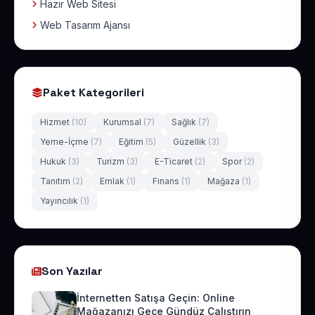
Hazır Web Sitesi
Web Tasarım Ajansı
Paket Kategorileri
Hizmet
(10)
Kurumsal
(7)
Sağlık
(7)
Yeme-İçme
(7)
Eğitim
(5)
Güzellik
(3)
Hukuk
(3)
Turizm
(3)
E-Ticaret
(2)
Spor
(2)
Tanıtım
(2)
Emlak
(1)
Finans
(1)
Mağaza
(1)
Yayıncılık
(1)
Son Yazılar
İnternetten Satışa Geçin: Online
Mağazanızı Gece Gündüz Çalıştırın