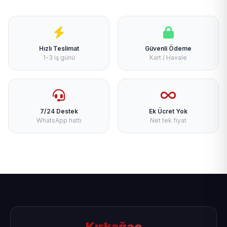
Hızlı Teslimat
Güvenli Ödeme
1-3 iş günü
Kart / Havale
7/24 Destek
Ek Ücret Yok
WhatsApp hattı
Net tek fiyat
Kırkağaç