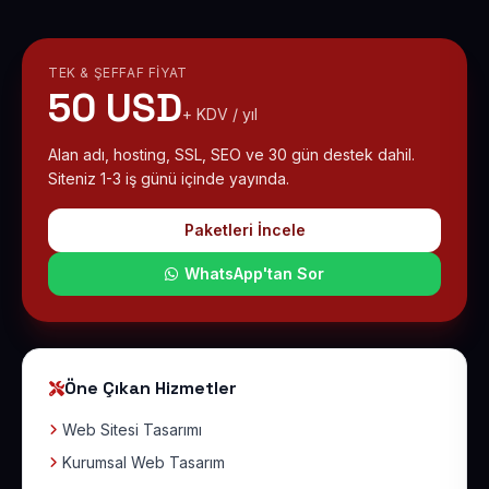
TEK & ŞEFFAF FIYAT
50 USD
+ KDV / yıl
Alan adı, hosting, SSL, SEO ve 30 gün destek dahil.
Siteniz 1-3 iş günü içinde yayında.
Paketleri İncele
WhatsApp'tan Sor
Öne Çıkan Hizmetler
Web Sitesi Tasarımı
Kurumsal Web Tasarım