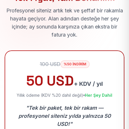
Profesyonel siteniz artık tek ve şeffaf bir rakamla
hayata geçiyor. Alan adından desteğe her şey
içinde; ay sonunda karşınıza çıkan ekstra bir
fatura yok.
100 USD
%50 İNDİRİM
50 USD
+ KDV / yıl
Yıllık ödeme (KDV %20 dahil değil)
Her Şey Dahil
"Tek bir paket, tek bir rakam —
profesyonel siteniz yılda yalnızca 50
USD!"