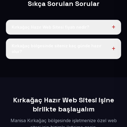
Sıkça Sorulan Sorular
Kırkağaç Hazır Web Sitesi fiyatı nedir?
Tek fiyat uygulanır: yıllık 50 USD + KDV. Bu bedele alan
adı, hosting, SSL ve temel SEO da dahildir.
Kırkağaç bölgesinde siteniz kaç günde hazır
olur?
İçerikleriniz elimize geçtikten sonra siteniz 1-3 iş günü
içerisinde yayına alınır.
Kırkağaç Hazır Web Sitesi işine
birlikte başlayalım
Manisa Kırkağaç bölgesinde işletmenize özel web