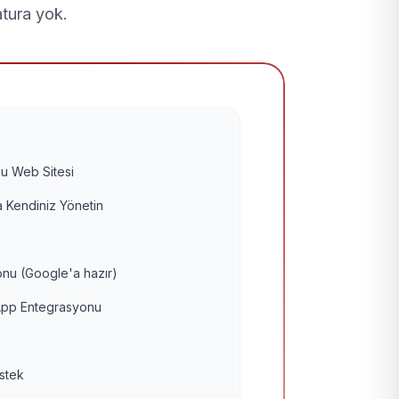
atura yok.
u Web Sitesi
 Kendiniz Yönetin
nu (Google'a hazır)
pp Entegrasyonu
estek