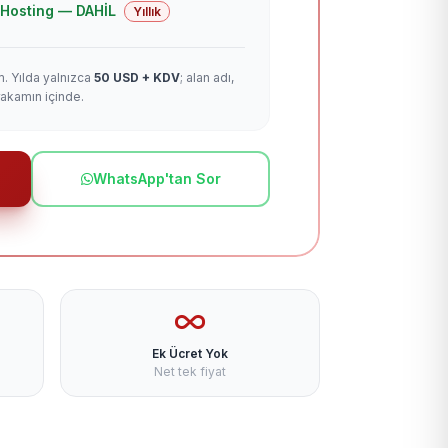
 + Hosting — DAHİL
Yıllık
m. Yılda yalnızca
50 USD + KDV
; alan adı,
rakamın içinde.
WhatsApp'tan Sor
Ek Ücret Yok
Net tek fiyat