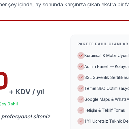
er şey içinde; ay sonunda karşınıza çıkan ekstra bir f
PAKETE DAHIL OLANLAR
Kurumsal & Mobil Uyuml
Admin Paneli — Kolayca
D
SSL Güvenlik Sertifikası
Temel SEO Optimizasyo
+ KDV / yıl
Google Maps & WhatsA
Şey Dahil
İletişim & Teklif Formu
 profesyonel siteniz
1 Yıl Ücretsiz Teknik D