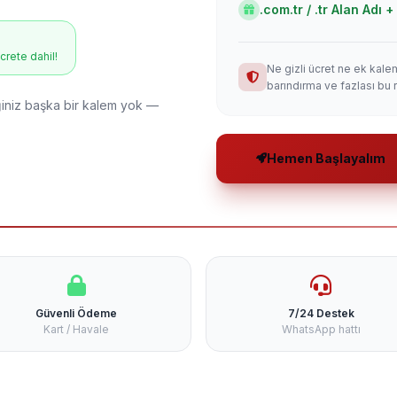
.com.tr / .tr Alan Adı
ücrete dahil!
Ne gizli ücret ne ek kale
barındırma ve fazlası bu 
niz başka bir kalem yok —
Hemen Başlayalım
Güvenli Ödeme
7/24 Destek
Kart / Havale
WhatsApp hattı