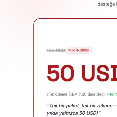
desteğe h
100 USD
%50 İNDİRİM
50 US
Yıllık ödeme (KDV %20 dahil değil)
Her 
"Tek bir paket, tek bir rakam —
yılda yalnızca 50 USD!"