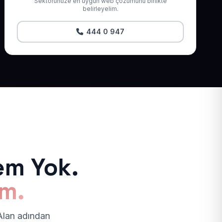
Sektörünüze en uygun web çözümünü birlikte
belirleyelim.
444 0 947
em Yok.
ım.
 Alan adından