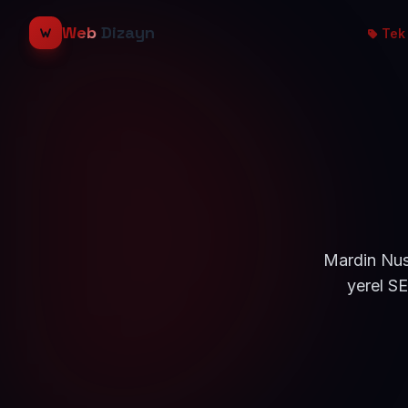
Web
Dizayn
Tek 
Mardin Nusa
yerel S