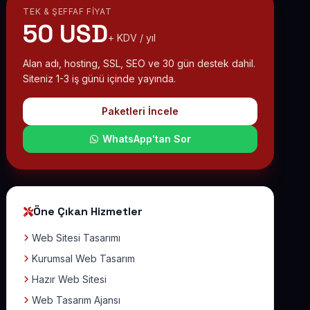
TEK & ŞEFFAF FIYAT
50 USD
+ KDV / yıl
Alan adı, hosting, SSL, SEO ve 30 gün destek dahil.
Siteniz 1-3 iş günü içinde yayında.
Paketleri İncele
WhatsApp'tan Sor
Öne Çıkan Hizmetler
Web Sitesi Tasarımı
Kurumsal Web Tasarım
Hazır Web Sitesi
Web Tasarım Ajansı