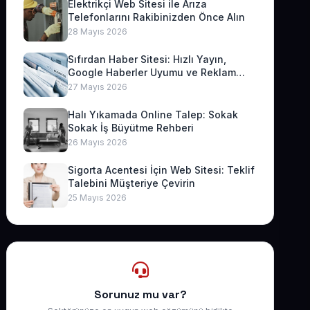
Elektrikçi Web Sitesi ile Arıza
Telefonlarını Rakibinizden Önce Alın
28 Mayıs 2026
Sıfırdan Haber Sitesi: Hızlı Yayın,
Google Haberler Uyumu ve Reklam
Geliri
27 Mayıs 2026
Halı Yıkamada Online Talep: Sokak
Sokak İş Büyütme Rehberi
26 Mayıs 2026
Sigorta Acentesi İçin Web Sitesi: Teklif
Talebini Müşteriye Çevirin
25 Mayıs 2026
Sorunuz mu var?