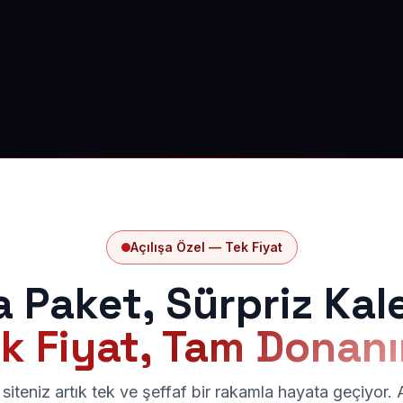
Açılışa Özel — Tek Fiyat
a Paket, Sürpriz Kal
k Fiyat, Tam Donan
siteniz artık tek ve şeffaf bir rakamla hayata geçiyor.