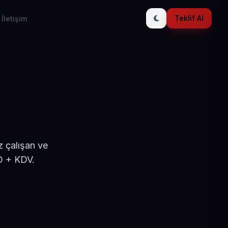
Teklif Al
İletişim
z çalışan ve
D + KDV.