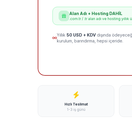
Alan Adı + Hosting DAHİL
.com.tr / .tr alan adı ve hosting yıllık 
Yıllık
50 USD + KDV
dışında ödeyeceği
kurulum, barındırma, hepsi içeride.
Hızlı Teslimat
1-3 iş günü