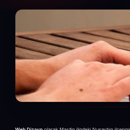
Web Dizayn
olarak Mardin ilindeki Nusaybin ilçesin