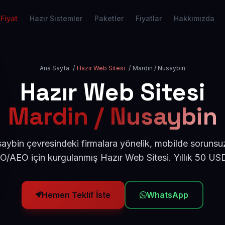
Fiyat
Hazır Sistemler
Paketler
Fiyatlar
Hakkımızda
Ana Sayfa
/
Hazır Web Sitesi
/
Mardin / Nusaybin
Hazır Web Sitesi
Mardin / Nusaybin
ybin çevresindeki firmalara yönelik, mobilde sorunsu
EO/AEO için kurgulanmış Hazır Web Sitesi. Yıllık 50 US
Hemen Teklif İste
WhatsApp