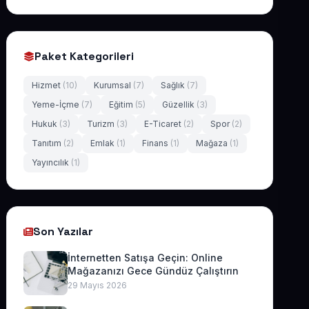
Paket Kategorileri
Hizmet
(10)
Kurumsal
(7)
Sağlık
(7)
Yeme-İçme
(7)
Eğitim
(5)
Güzellik
(3)
Hukuk
(3)
Turizm
(3)
E-Ticaret
(2)
Spor
(2)
Tanıtım
(2)
Emlak
(1)
Finans
(1)
Mağaza
(1)
Yayıncılık
(1)
Son Yazılar
İnternetten Satışa Geçin: Online
Mağazanızı Gece Gündüz Çalıştırın
29 Mayıs 2026