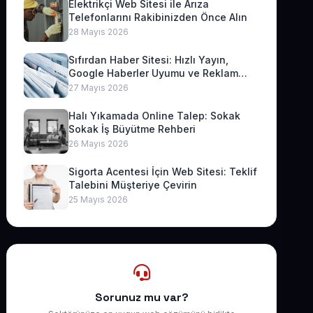
Elektrikçi Web Sitesi ile Arıza
Telefonlarını Rakibinizden Önce Alın
28 Mayıs 2026
Sıfırdan Haber Sitesi: Hızlı Yayın,
Google Haberler Uyumu ve Reklam
Geliri
27 Mayıs 2026
Halı Yıkamada Online Talep: Sokak
Sokak İş Büyütme Rehberi
26 Mayıs 2026
Sigorta Acentesi İçin Web Sitesi: Teklif
Talebini Müşteriye Çevirin
25 Mayıs 2026
Sorunuz mu var?