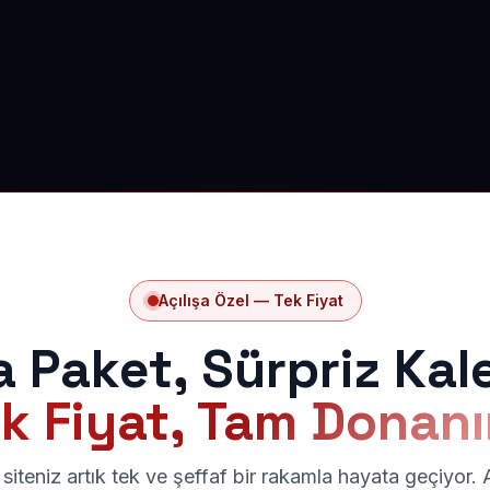
Açılışa Özel — Tek Fiyat
a Paket, Sürpriz Kal
k Fiyat, Tam Donan
siteniz artık tek ve şeffaf bir rakamla hayata geçiyor.