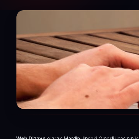
Web Dizayn
olarak Mardin ilindeki Ömerli ilçesinin 