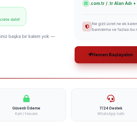
.com.tr / .tr Alan Adı
ücrete dahil!
Ne gizli ücret ne ek kale
barındırma ve fazlası bu 
niz başka bir kalem yok —
Hemen Başlayalım
Güvenli Ödeme
7/24 Destek
Kart / Havale
WhatsApp hattı