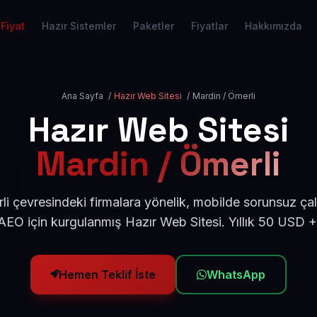
Fiyat
Hazır Sistemler
Paketler
Fiyatlar
Hakkımızda
Ana Sayfa
/
Hazır Web Sitesi
/
Mardin / Ömerli
Hazır Web Sitesi
Mardin / Ömerli
i çevresindeki firmalara yönelik, mobilde sorunsuz çal
EO için kurgulanmış Hazır Web Sitesi. Yıllık 50 USD 
Hemen Teklif İste
WhatsApp