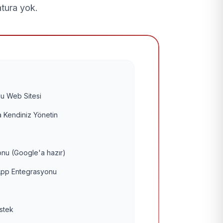
atura yok.
u Web Sitesi
 Kendiniz Yönetin
nu (Google'a hazır)
pp Entegrasyonu
estek