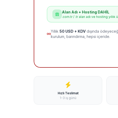
Alan Adı + Hosting DAHİL
.com.tr / .tr alan adı ve hosting yıllık 
Yıllık
50 USD + KDV
dışında ödeyeceği
kurulum, barındırma, hepsi içeride.
Hızlı Teslimat
1-3 iş günü