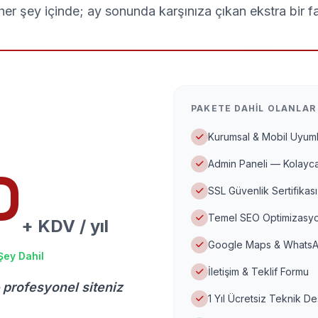
er şey içinde; ay sonunda karşınıza çıkan ekstra bir f
PAKETE DAHIL OLANLAR
Kurumsal & Mobil Uyuml
Admin Paneli — Kolayca
D
SSL Güvenlik Sertifikası
Temel SEO Optimizasyo
+ KDV / yıl
Google Maps & WhatsA
Şey Dahil
İletişim & Teklif Formu
 profesyonel siteniz
1 Yıl Ücretsiz Teknik D