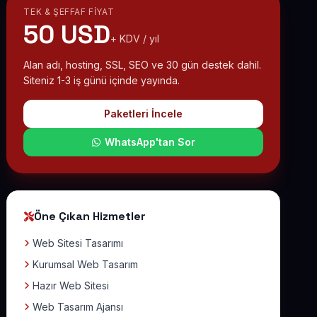
TEK & ŞEFFAF FIYAT
50 USD
+ KDV / yıl
Alan adı, hosting, SSL, SEO ve 30 gün destek dahil.
Siteniz 1-3 iş günü içinde yayında.
Paketleri İncele
WhatsApp'tan Sor
Öne Çıkan Hizmetler
Web Sitesi Tasarımı
Kurumsal Web Tasarım
Hazır Web Sitesi
Web Tasarım Ajansı