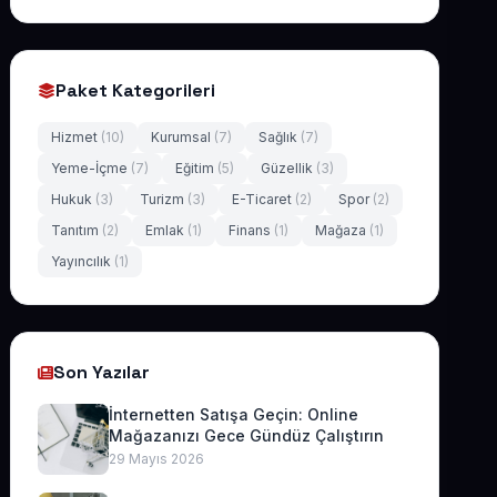
Paket Kategorileri
Hizmet
(10)
Kurumsal
(7)
Sağlık
(7)
Yeme-İçme
(7)
Eğitim
(5)
Güzellik
(3)
Hukuk
(3)
Turizm
(3)
E-Ticaret
(2)
Spor
(2)
Tanıtım
(2)
Emlak
(1)
Finans
(1)
Mağaza
(1)
Yayıncılık
(1)
Son Yazılar
İnternetten Satışa Geçin: Online
Mağazanızı Gece Gündüz Çalıştırın
29 Mayıs 2026