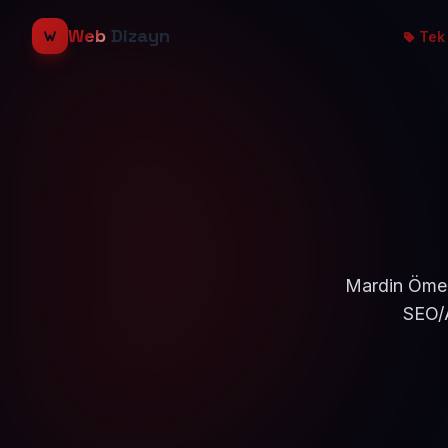
Web
Dizayn
Tek 
Mardin Ömerl
SEO/A