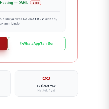
 + Hosting — DAHİL
Yıllık
m. Yılda yalnızca
50 USD + KDV
; alan adı,
rakamın içinde.
WhatsApp'tan Sor
Ek Ücret Yok
Net tek fiyat