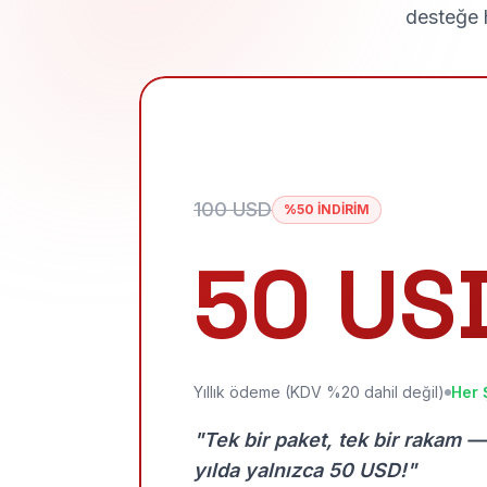
desteğe h
100 USD
%50 İNDİRİM
50 US
Yıllık ödeme (KDV %20 dahil değil)
Her 
"Tek bir paket, tek bir rakam —
yılda yalnızca 50 USD!"