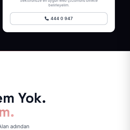
Sektörünüze en uygun web çözümünü birlikte
belirleyelim.
444 0 947
em Yok.
ım.
 Alan adından