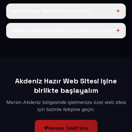
Akdeniz Hazır Web Sitesi fiyatı nedir?
Tek fiyat uygulanır: yıllık 50 USD + KDV. Bu bedele alan
adı, hosting, SSL ve temel SEO da dahildir.
Akdeniz bölgesinde siteniz kaç günde hazır olur?
İçerikleriniz elimize geçtikten sonra siteniz 1-3 iş günü
içerisinde yayına alınır.
Akdeniz Hazır Web Sitesi işine
birlikte başlayalım
Mersin Akdeniz bölgesinde işletmenize özel web sitesi
için bizimle iletişime geçin.
Hemen Teklif İste