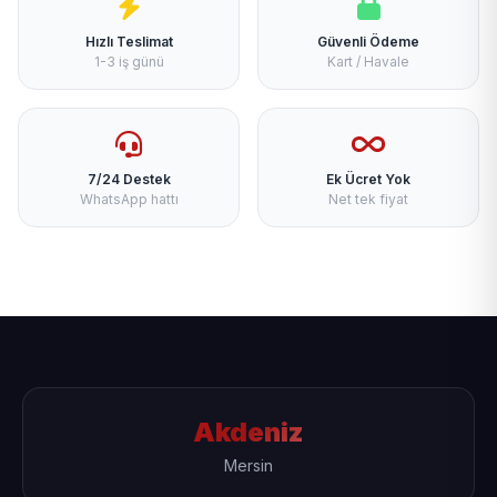
Hızlı Teslimat
Güvenli Ödeme
1-3 iş günü
Kart / Havale
7/24 Destek
Ek Ücret Yok
WhatsApp hattı
Net tek fiyat
Akdeniz
Mersin