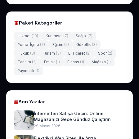
Paket Kategorileri
Hizmet
(10)
Kurumsal
(7)
Sağlık
(7)
Yeme-İçme
(7)
Eğitim
(5)
Güzellik
(3)
Hukuk
(3)
Turizm
(3)
E-Ticaret
(2)
Spor
(2)
Tanıtım
(2)
Emlak
(1)
Finans
(1)
Mağaza
(1)
Yayıncılık
(1)
Son Yazılar
İnternetten Satışa Geçin: Online
Mağazanızı Gece Gündüz Çalıştırın
29 Mayıs 2026
Elektrikçi Web Sitesi ile Arıza