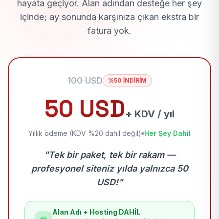
hayata geçiyor. Alan adından desteğe her şey
içinde; ay sonunda karşınıza çıkan ekstra bir
fatura yok.
100 USD
%50 İNDİRİM
50 USD
+ KDV / yıl
Yıllık ödeme (KDV %20 dahil değil)
Her Şey Dahil
"Tek bir paket, tek bir rakam —
profesyonel siteniz yılda yalnızca 50
USD!"
Alan Adı + Hosting DAHİL